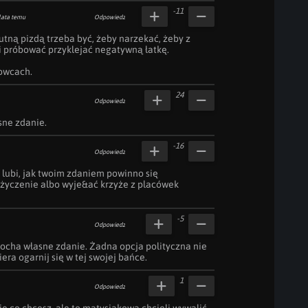
-11
lata temu
Odpowiedz
utną pizdą trzeba być, żeby narzekać, żeby z 
i próbować przyklejać negatywną łatkę.

owcach.
24
Odpowiedz
sne zdanie.
-16
Odpowiedz
 lubi, jak twoim zdaniem powinno się 
życzenie albo wyje&ać krzyże z placówek 
-5
Odpowiedz
kocha własne zdanie. Żadna opcja polityczna nie 
iera ogarnij się w tej swojej bańce.
1
Odpowiedz