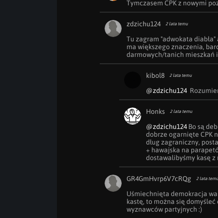
Tymczasem CPK z nowymi poz
zdzichu124
2 lata temu
Tu zagram "adwokata diabła" 
ma większego znaczenia, bardz
darmowych/tanich mieszkań i
kibol8
2 lata temu
@zdzichu124
  Rozumie
Honks
2 lata temu
@zdzichu124
 Bo są deb
dobrze ogarnięte CPK na
dług zagraniczny, post
+ hawajska na parapetó
dostawalibyśmy kasę z
GR4GmHvrp6V7cRQg
2 lata tem
Uśmiechnięta demokracja warcz
kastę, to można się domyśleć
wyznawców partyjnych :) 