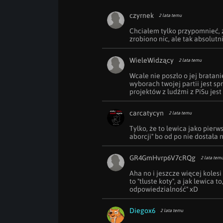
czyrnek
2 lata temu
Chciałem tylko przypomnieć, ż
zrobiono nic, ale tak absolutn
WieleWidzący
2 lata temu
Wcale nie poszło o jej bratani
wyborach twojej partii jest sp
projektów z ludźmi z PiSu jest
carcatycyn
2 lata temu
Tylko, że to lewica jako pierws
aborcji" bo od po nie dostała
GR4GmHvrp6V7cRQg
2 lata tem
Aha no i jeszcze więcej kolesi 
to "tłuste koty", a jak lewica t
odpowiedzialność" xD
Diegox6
2 lata temu