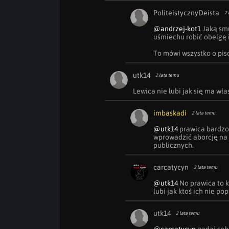
PoliteistycznyDeista
2 
@andrzej-kot1
 Jaką sm
uśmiechu robić obelgę 
To mówi wszystko o pis
utk14
2 lata temu
Lewica nie lubi jak się ma wła
imbaskadi
2 lata temu
@utk14
 prawica bardzo
wprowadzić aborcję na 
publicznych.
carcatycyn
2 lata temu
@utk14
 No prawica to 
lubi jak ktoś ich nie pop
utk14
2 lata temu