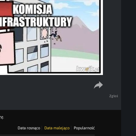
Zgłoś
ę.
Data rosnąco
Data malejąco
Popularność