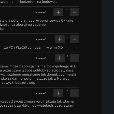
woleniami i budżetem na budowę...
10
Odpowiedz
ale dla potencjalnego wyborcy Lewicy CPK nie 
iej chcą aborcji na żądanie, 
tp.
2
Odpowiedz
m, że PO i PL2050 pomogą im w tym? XD
1
Odpowiedz
ilami, może z aborcją nie ma nic wspólnego ALE 
 przestrzeni lat pozwoliłoby spłacić cały nasz 
awić każdemu mieszkanie lub domek podmiejski 
wkę za darmo, potem jeszcze jak w Norwegii 
 nadwyżki budżetowej.
16
u
Odpowiedz
ąca :) swoją drogą skoro traktują tak własną 
 co sądzą o zwykłych obywatelach, pozdrawiam 