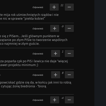
11
Odpowiedz
e mija rok uśmiechniętych rządów i nie 
ie nic w sprawie “piekła kobiet”
-9
Odpowiedz
e się z PiSem... Jeśli głównym punktem w 
rzątanie po złym PiSie to tworzenie wspólnych 
 co najmniej w złym guście.
1
Odpowiedz
za poparła cpk po PiS i lewica nie daje "więcej 
 nawet projektu minimum ;)
8
u
Odpowiedz
powciskać gdzie się da, w końcu jak inni to robią 
o, cytując żonę biedronia - "biorą 
-4
Odpowiedz