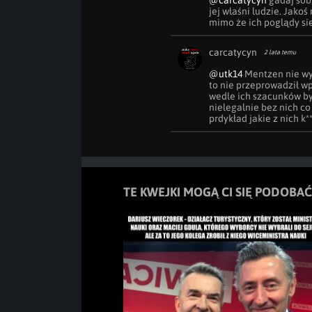
@carcatycyn
 gadaj sob
jej właśni ludzie. Jako
mimo że ich poglądy si
carcatycyn
2 lata temu
@utk14
 Mentzen nie wy
to nie przeprowadził w
wedle ich szacunków by 
nielegalnie bez nich co 
prdykład jakie z nich k**
TE KWEJKI MOGĄ CI SIĘ PODOBAĆ