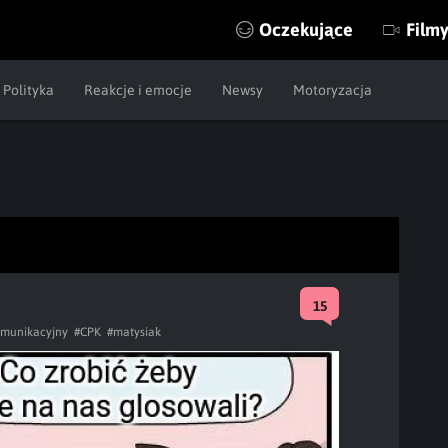
Oczekujące
Film
Polityka
Reakcje i emocje
Newsy
Motoryzacja
15
omunikacyjny
#CPK
#matysiak