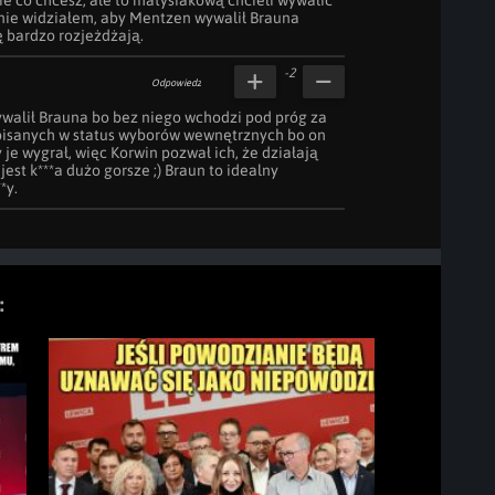
ie co chcesz, ale to matysiakową chcieli wywalić 
ś nie widziałem, aby Mentzen wywalił Brauna 
ę bardzo rozjeżdżają.
-2
Odpowiedz
walił Brauna bo bez niego wchodzi pod próg za 
pisanych w status wyborów wewnętrznych bo on 
je wygrał, więc Korwin pozwał ich, że działają 
jest k***a dużo gorsze ;) Braun to idealny 
*y.
: