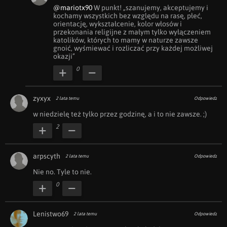
@mariotx90
 W punkt! „szanujemy, akceptujemy i 
kochamy wszystkich bez względu na rasę, płeć, 
orientację, wykształcenie, kolor włosów i 
przekonania religijne z małym tylko wyłączeniem 
katolików, których to mamy w naturze zawsze 
gnoić, wyśmiewać i rozliczać przy każdej możliwej 
okazji”
0
zyxyx
2 lata temu
Odpowiedz
w niedzielę też tylko przez godzinę, a i to nie zawsze. ;)
2
arpscyth
2 lata temu
Odpowiedz
Nie no. Tyle to nie.
0
Lenistwo69
2 lata temu
Odpowiedz