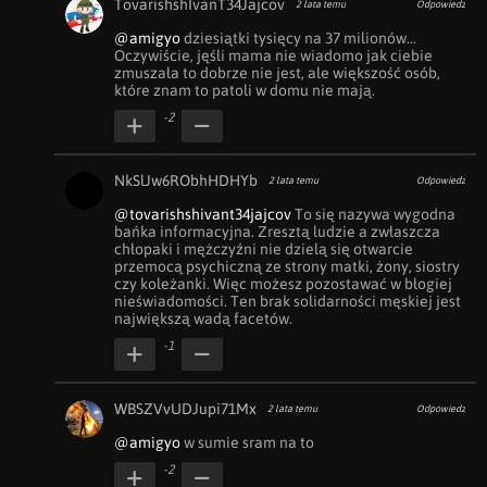
TovarishshIvanT34Jajcov
2 lata temu
Odpowiedz
@amigyo
 dziesiątki tysięcy na 37 milionów... 
Oczywiście, jęśli mama nie wiadomo jak ciebie 
zmuszała to dobrze nie jest, ale większość osób, 
które znam to patoli w domu nie mają.
-2
NkSlJw6RObhHDHYb
2 lata temu
Odpowiedz
@tovarishshivant34jajcov
 To się nazywa wygodna 
bańka informacyjna. Zresztą ludzie a zwłaszcza 
chłopaki i mężczyźni nie dzielą się otwarcie 
przemocą psychiczną ze strony matki, żony, siostry 
czy koleżanki. Więc możesz pozostawać w błogiej 
nieświadomości. Ten brak solidarności męskiej jest 
największą wadą facetów.
-1
WBSZVvUDJupi71Mx
2 lata temu
Odpowiedz
@amigyo
 w sumie sram na to
-2