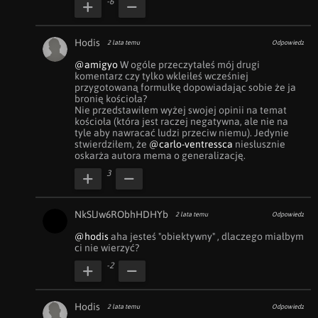
-6
Hodis
2 lata temu
Odpowiedz
@amigyo
 W ogóle przeczytałeś mój drugi 
komentarz czy tylko wkleiłeś wcześniej 
przygotowaną formułkę dopowiadając sobie że ja 
bronię kościoła?

Nie przedstawiłem wyżej swojej opinii na temat 
kościoła (która jest raczej negatywna, ale nie na 
tyle aby nawracać ludzi przeciw niemu). Jedynie 
stwierdziłem, że 
@carlo-ventressca
 niesłusznie 
oskarża autora mema o generalizację.
3
NkSlJw6RObhHDHYb
2 lata temu
Odpowiedz
@hodis
 aha jesteś "obiektywny" , dlaczego miałbym 
ci nie wierzyć?
-2
Hodis
2 lata temu
Odpowiedz