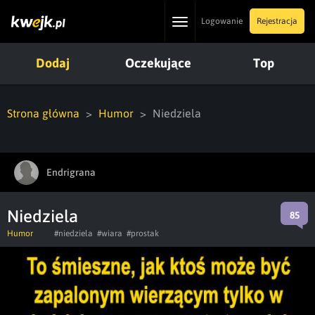
Toggle
Logowanie
Rejestracja
navigation
Dodaj
Oczekujące
Top
Strona główna
Humor
Niedziela
Endrigrana
Niedziela
85
Humor
#niedziela
#wiara
#prostak