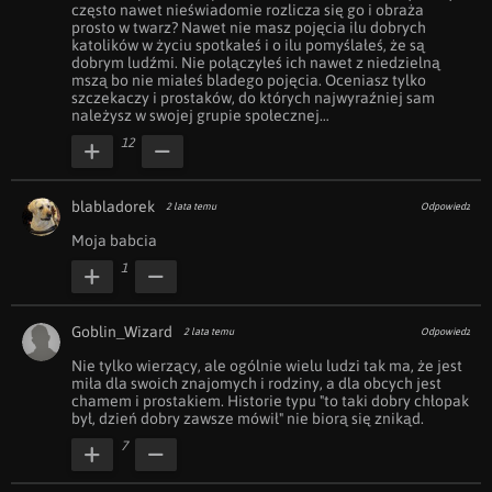
często nawet nieświadomie rozlicza się go i obraża 
prosto w twarz? Nawet nie masz pojęcia ilu dobrych 
katolików w życiu spotkałeś i o ilu pomyślałeś, że są 
dobrym ludźmi. Nie połączyłeś ich nawet z niedzielną 
mszą bo nie miałeś bladego pojęcia. Oceniasz tylko 
szczekaczy i prostaków, do których najwyraźniej sam 
należysz w swojej grupie społecznej…
12
blabladorek
2 lata temu
Odpowiedz
Moja babcia 
1
Goblin_Wizard
2 lata temu
Odpowiedz
Nie tylko wierzący, ale ogólnie wielu ludzi tak ma, że jest 
miła dla swoich znajomych i rodziny, a dla obcych jest 
chamem i prostakiem. Historie typu "to taki dobry chłopak 
był, dzień dobry zawsze mówił" nie biorą się znikąd.
7