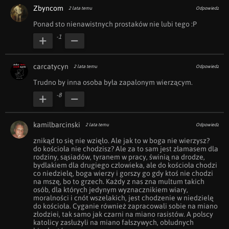
Zbyncom
2 lata temu
Odpowiedz
Ponad sto nienawistnych prostaków nie lubi tego :P
-1
carcatycyn
2 lata temu
Odpowiedz
Trudno by inna osoba była zapalonym wierzącym.
-8
kamilbarcinski
2 lata temu
Odpowiedz
znikąd to się nie wzięło. Ale jak to w boga nie wierzysz? 
do kościoła nie chodzisz? Ale za to sam jest złamasem dla 
rodziny, sąsiadów, tyranem w pracy, świnią na drodze, 
bydlakiem dla drugiego człowieka, ale do kościoła chodzi 
co niedzielę, boga wierzy i gorszy go gdy ktoś nie chodzi 
na mszę, bo to grzech. Każdy z nas zna multum takich 
osób, dla których jedynym wyznacznikiem wiary, 
moralności i cnót wszelakich, jest chodzenie w niedzielę 
do kościoła. Cyganie również zapracowali sobie na miano 
złodziei, tak samo jak czarni na miano rasistów. A polscy 
katolicy zasłużyli na miano fałszywych, obłudnych 