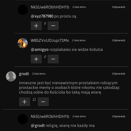
NkSlJw6RObhHDHYb
2 lata temu
Odpowiedz
@xyz787980
 po prostu są
0
WBSZVvUDJupi71Mx
2 lata temu
Odpowiedz
@amigyo
 rozplakales sie widze biduśia
0
grodt
2 lata temu
Odpowiedz
śmieszne jest być nienawistnym prostakiem robiącym 
prostackie memy o osobach które nikomu nie szkodząc 
chodzą sobie do Kościoła bo taką mają wiarę
11
NkSlJw6RObhHDHYb
2 lata temu
Odpowiedz
@grodt
 religię, wiarę nie każdy ma