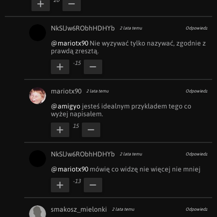
20
NkSlJw6RObhHDHYb
2 lata temu
Odpowiedz
@mariotx90
 Nie wyzywać tylko nazywać, zgodnie z 
prawdą zresztą.
-15
mariotx90
2 lata temu
Odpowiedz
@amigyo
 jesteś idealnym przykładem tego co 
wyżej napisałem.
15
NkSlJw6RObhHDHYb
2 lata temu
Odpowiedz
@mariotx90
 mówię co widzę nie więcej nie mniej
-13
smakosz_mielonki
2 lata temu
Odpowiedz