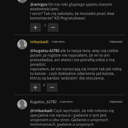
@amigyo
 On nie robi głupiego spamu starymi 
wiadomościami. 

I serio? Tak cię zabolało, że musiałeś pisać dwa 
komentarze? XD Pogratulować
-1
imbaskadi
2 lata temu
Odpowiedz
@kugatsu-62782
 ale to twoja teza, więc się ciebie 
pytam. ja nigdzie nie napisałem, że mi to ani 
przeszkadza, ani ateiści nie potrafią sobie z nią 
poradzić.

napisałem, że nie narzucają się innym tak jak robią 
to katole - czyli dokładnie odwrotnie jak katole, 
którzy są bardzo 'widzialni' dla otoczenia.
0
Kugatsu_62782
2 lata temu
Odpowiedz
@imbaskadi
 Czyli wychodzi, że nikt nikomu się 
specjalnie nie narzuca i gadanie o tym jest 
urojeniem u obu stron. Gadanie o urojonych 
ministrantach, gadanie o urojonych 