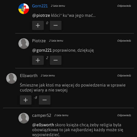
Gorn221
2 lata temu
Odpowiedz
@piotrze
 kłóci* ku*wa jego mać...
0
Piotrze
2 lata temu
Odpowiedz
@gorn221
 poprawione, dziękuję
2
Ellsworth
2 lata temu
Odpowiedz
Śmieszne jak ktoś ma więcej do powiedzenia w sprawie 
cudzej wiary a nie swojej
-8
camper52
2 lata temu
Odpowiedz
@ellsworth
 skoro księża chcą żeby religia była 
obowiązkowa to jak najbardziej każdy może się 
wypowiedzieć.