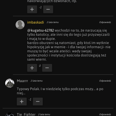
nakòrwiających dzwonach, itp.
-1
imbaskadi
2 lata temu
Odpowiedz
@kugatsu-62782
 wychodzi na to, że narzucają się 
tylko katolicy, ale inni się do tego już przyzwyczaili 
i mają to w dupie.

bardzo oburzeni są natomiast, gdy ktoś im wytknie 
hipokryzję jak w memie - i dla twojej informacji- nie 
muszą to być wcale ateiści. wady swojej 
społeczności i instytucji kościoła dostrzegają też 
sami wierni.
0
Maarrr
2 lata temu
Odpowiedz
Typowy Polak. I w niedzielę tylko podczas mszy... a po 
niej...
-1
Tie_Fighter
2 lata temu
Odpowiedz