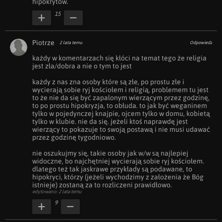
hipokrytów.
15
Piotrze
2 lata temu
Odpowiedz
każdy w komentarzach się kłóci na temat tego że religia 
jest zła/dobra a nie o tym to jest 

każdy z nas zna osoby które są złe, po prostu złe i 
wycierają sobie ryj kościołem i religią, problemem tu jest 
to że nie da się być zapalonym wierzącym przez godzinę, 
to po prostu hipokryzja, to obłuda. to jak być weganinem 
tylko w pojedynczej knajpie, ojcem tylko w domu, kobietą 
tylko w klubie. nie da się. jeżeli ktoś naprawdę jest 
wierzący to pokazuje to swoją postawą i nie musi udawać 
przez godzinę tygodniowo. 

nie oszukujmy się, takie osoby jak w/w są najlepiej 
widoczne, bo najchętniej wycierają sobie ryj kościołem. 
dlatego też tak jaskrawe przykłady są podawane, to 
hipokryci, którzy (jeżeli wychodzimy z założenia że Bóg 
istnieje) zostaną za to rozliczeni prawidłowo.
edytowano: 2 lata temu
9