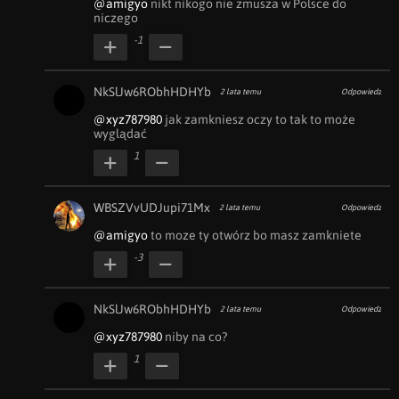
@amigyo
 nikt nikogo nie zmusza w Polsce do 
niczego
-1
NkSlJw6RObhHDHYb
2 lata temu
Odpowiedz
@xyz787980
 jak zamkniesz oczy to tak to może 
wyglądać
1
WBSZVvUDJupi71Mx
2 lata temu
Odpowiedz
@amigyo
 to moze ty otwórz bo masz zamkniete
-3
NkSlJw6RObhHDHYb
2 lata temu
Odpowiedz
@xyz787980
 niby na co?
1