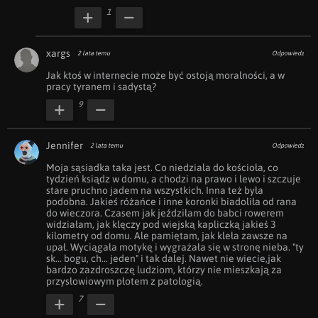
1
xargs
2 lata temu
Odpowiedz
Jak ktoś w internecie może być ostoją moralności, a w 
pracy tyranem i sadystą?
9
Jennifer
2 lata temu
Odpowiedz
Moja sąsiadka taka jest. Co niedziala do kościoła, co 
tydzień ksiądz w domu, a chodzi na prawo i lewo i szczuje 
stare pruchno jadem na wszystkich. Inna też była 
podobna. Jakieś różańce i inne koronki biadoliła od rana 
do wieczora. Czasem jak jeździłam do babci rowerem 
widziałam, jak klęczy pod wiejską kapliczką jakieś 3 
kilometry od domu. Ale pamiętam, jak kleła zawsze na 
upał. Wyciągała motykę i wygrażała się w stronę nieba. "ty 
sk... bogu, ch... jeden" i tak dalej. Nawet nie wiecie,jak 
bardzo zazdroszczę ludziom, którzy nie mieszkają za 
przysłowiowym płotem z patologią. 
7