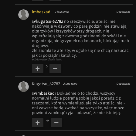
imbaskadi
2 lata temu
Odpowiedz
@kugatsu-62782
 no rzeczywiście, ateiści nie 
nakórwiają w dzwony co parę godzin, nie stawiają 
ołtarzyków i krzyżyków przy drogach, nie 
wpier&alają się z dwoma godzinami do szkół i nie 
organizują pielgrzymek na kolanach, blokując ruch 
drogowy. 

złe ziomki te ateisty, w ogóle się nie chcą narzucać 
jak ci porządni katolicy.
edytowano: 2 lata temu
5
Kugatsu_62782
2 lata temu
Odpowiedz
@imbaskadi
 Dokładnie o to chodzi, wszyscy 
normalni ludzie potrafią sobie jakoś poradzić z 
rzeczami, które wymieniłeś, ale tylko ateiści nie - 
oni zawsze będą kwękać na wszystko, więc może 
powinni zamknąć ryja i udawać, że nie istnieją.
-6