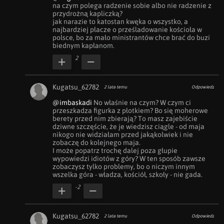
na czym polega radzenie sobie albo nie radzenie z 
przydrożną kapliczką?

jak narazie to katostan kwęka o wszystko, a 
najbardziej płacze o prześladowanie kościoła w 
polsce, bo za mało ministrantów chce brać do buzi 
biednym kapłanom.
2
Kugatsu_62782
2 lata temu
Odpowiedz
@imbaskadi
 No właśnie na czym? W czym ci 
przeszkadza figurka z płotkiem? Bo się moherowe 
berety przed nim zbierają? To masz zajebiście 
dziwne szczęście, że je wiedzisz ciągle - od maja 
nikogo nie widziałam przed jakąkolwiek i nie 
zobaczę do kolejnego maja. 

I może popatrz trochę dalej poza głupie 
wypowiedzi idiotów z góry? W ten sposób zawsze 
zobaczysz tylko problemy, bo o niczym innym 
wszelka góra - władza, kościół, szkoły - nie gada.
-2
Kugatsu_62782
2 lata temu
Odpowiedz