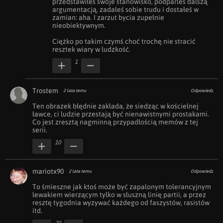
przedstawiłeś swoje stanowisko, podparleś dalszą 
argumentacją, zadałeś sobie trudu i dostałeś w 
zamian: aha. I zarzut bycia zupełnie 
nieobiektywnym.

Ciężko po takim czymś choć trochę nie stracić 
resztek wiary w ludzkość.
1
Trostem
2 lata temu
Odpowiedz
Ten obrazek błędnie zakłada, że siedząc w kościelnej 
ławce, ci ludzie przestają być nienawistnymi prostakami.

Co jest zresztą nagminną przypadłością memów z tej 
serii.
10
mariotx90
2 lata temu
Odpowiedz
To śmieszne jak ktoś może być zapalonym tolerancyjnym 
lewakiem wierzącym tylko w słuszną linię partii, a przez 
resztę tygodnia wyzywać każdego od faszystów, rasistów 
itd.