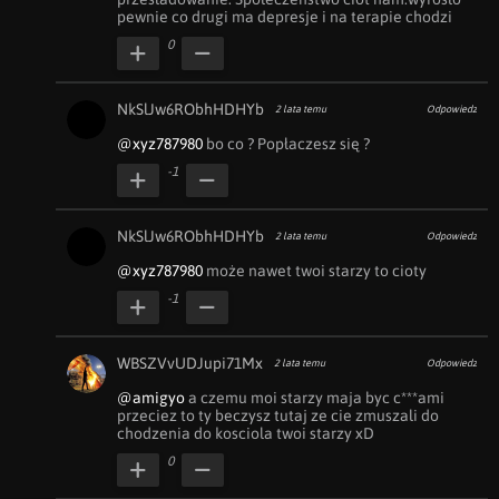
pewnie co drugi ma depresje i na terapie chodzi
0
NkSlJw6RObhHDHYb
2 lata temu
Odpowiedz
@xyz787980
 bo co ? Popłaczesz się ?
-1
NkSlJw6RObhHDHYb
2 lata temu
Odpowiedz
@xyz787980
 może nawet twoi starzy to cioty
-1
WBSZVvUDJupi71Mx
2 lata temu
Odpowiedz
@amigyo
 a czemu moi starzy maja byc c***ami 
przeciez to ty beczysz tutaj ze cie zmuszali do 
chodzenia do kosciola twoi starzy xD
0