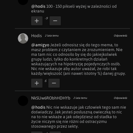
@hodis
 100 - 150 pikseli wyżej w zależności od 
ekranu
-9
Hodis
2 lata temu
Odpowiedz
@amigyo
 Jeżeli odnosisz się do tego mema, to 
masz problem z czytaniem ze zrozumieniem. Nie 
ma tam nic co odnosiło by się do jakiejkolwiek 
grupy ludzi, tylko do konkretnych działań 
wskazujących na hipokryzję pojedynczych osób.

Nic nie wskazuje aby autor uważał, że robi tak 
każdy/większość (ani nawet istotny %) danej grupy.
6
NkSlJw6RObhHDHYb
2 lata temu
Odpowiedz
@hodis
 Nic nie wskazuje jak człowiek tego sam nie 
doświadczy. Jak jesteś posłuszną owieczką to nic 
na to nie wskaże a jak odejdziesz od stadka to 
życie niczym się nie różni od ostracyzmu 
stosowanego przez sekty.