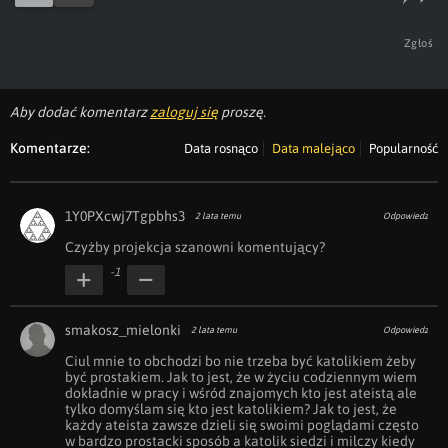
Zgłoś
Aby dodać komentarz
zaloguj się
proszę.
Komentarze:
Data rosnąco
Data malejąco
Popularność
1Y0PXcwj7Tgpbhs3
2 lata temu
Odpowiedz
Czyżby projekcja szanowni komentujący?
-1
smakosz_mielonki
2 lata temu
Odpowiedz
Ciul mnie to obchodzi bo nie trzeba być katolikiem żeby 
być prostakiem. Jak to jest, że w życiu codziennym wiem 
dokładnie w pracy i wśród znajomych kto jest ateistą ale 
tylko domyślam się kto jest katolikiem? Jak to jest, że 
każdy ateista zawsze dzieli się swoimi poglądami często 
w bardzo prostacki sposób a katolik siedzi i milczy kiedy 