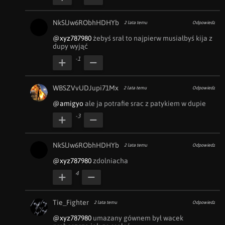
NkSlJw6RObhHDHYb
2 lata temu
Odpowiedz
@xyz787980
 żebyś srał to najpierw musiałbyś kija z 
dupy wyjąć
-1
WBSZVvUDJupi71Mx
2 lata temu
Odpowiedz
@amigyo
 ale ja potrafie srac z patykiem w dupie
-3
NkSlJw6RObhHDHYb
2 lata temu
Odpowiedz
@xyz787980
 zdolniacha
4
Tie_Fighter
2 lata temu
Odpowiedz
@xyz787980
 umazany gównem był wacek 