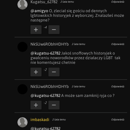
Kugatsu_62782
2 lata temu
Odpowiedz
@amigyo
 O, zleciał się gościu od dennych 
lgbtowskich historyjek z wyborczej. Znalazłeś może 
następne?
-4
NkSlJw6RObhHDHYb
2 lata temu
Odpowiedz
@kugatsu-62782
 Jakoś snoffowych historyjek o 
gwałceniu noworodków przez działaczy LGBT  tak 
nie komentujesz chetnie
-2
NkSlJw6RObhHDHYb
2 lata temu
Odpowiedz
@kugatsu-62782
 A może sam zamknij ryja co ?
-2
imbaskadi
2 lata temu
Odpowiedz
@kugatsu-62782