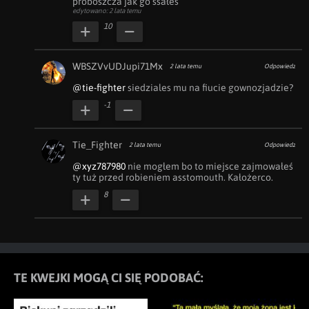
proboszcza jak go ssałeś
edytowano: 2 lata temu
10
WBSZVvUDJupi71Mx
2 lata temu
Odpowiedz
@tie-fighter
 siedziales mu na fiucie gownozjadzie?
-1
Tie_Fighter
2 lata temu
Odpowiedz
@xyz787980
 nie mogłem bo to miejsce zajmowałeś 
ty tuż przed robieniem asstomouth. Kałożerco.
8
TE KWEJKI MOGĄ CI SIĘ PODOBAĆ: