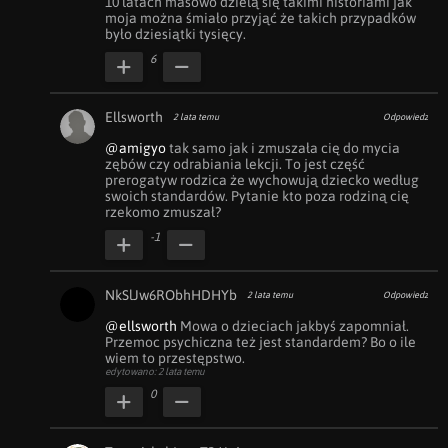
10 latach masowo dzielą się takimi historiami jak 
moja można śmiało przyjąć że takich przypadków 
było dziesiątki tysięcy.
6
Ellsworth
2 lata temu
Odpowiedz
@amigyo
 tak samo jak i zmuszała cię do mycia 
zębów czy odrabiania lekcji. To jest część 
prerogatyw rodzica że wychowują dziecko według 
swoich standardów. Pytanie kto poza rodziną cię 
rzekomo zmuszał?
-1
NkSlJw6RObhHDHYb
2 lata temu
Odpowiedz
@ellsworth
 Mowa o dzieciach jakbyś zapomniał. 
Przemoc psychiczna też jest standardem? Bo o ile 
wiem to przestępstwo.
edytowano: 2 lata temu
0