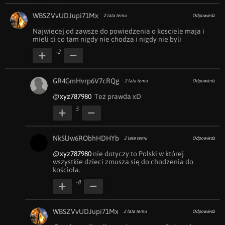
WBSZVvUDJupi71Mx
2 lata temu
Odpowiedz
Najwiecej od zawsze do powiedzenia o kosciele maja i 
mieli ci co tam nigdy nie chodza i nigdy nie byli
-2
GR4GmHvrp6V7cRQg
2 lata temu
Odpowiedz
@xyz787980
  Też prawda xD
5
NkSlJw6RObhHDHYb
2 lata temu
Odpowiedz
@xyz787980
 nie dotyczy to Polski w której 
wszystkie dzieci zmusza się do chodzenia do 
kościoła.
-8
WBSZVvUDJupi71Mx
2 lata temu
Odpowiedz