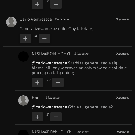
-5
Carlo Ventressca
2 lata temu
Odpowiedz
Generalizowanie aż miło. Oby tak dalej
24
NkSlJw6RObhHDHYb
2 lata temu
Odpowiedz
@carlo-ventressca
 Skądś ta generalizacja się 
bierze. Miliony wiernych na całym świecie solidnie 
pracują na taką opinię.
-12
Hodis
2 lata temu
Odpowiedz
@carlo-ventressca
 Gdzie tu generalizacja?
-3
NkSlJw6RObhHDHYb
2 lata temu
Odpowiedz