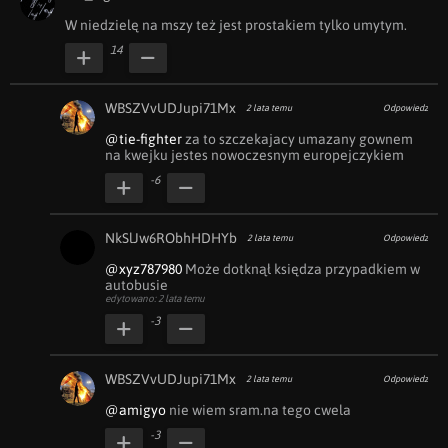
W niedzielę na mszy też jest prostakiem tylko umytym.
14
WBSZVvUDJupi71Mx
2 lata temu
Odpowiedz
@tie-fighter
 za to szczekajacy umazany gownem 
na kwejku jestes nowoczesnym europejczykiem
-6
NkSlJw6RObhHDHYb
2 lata temu
Odpowiedz
@xyz787980
 Może dotknął księdza przypadkiem w 
autobusie
edytowano: 2 lata temu
-3
WBSZVvUDJupi71Mx
2 lata temu
Odpowiedz
@amigyo
 nie wiem sram.na tego cwela
-3