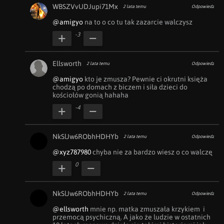
WBSZVvUDJupi71Mx
2 lata temu
Odpowiedz
@amigyo
 na to o co tu tak zazarcie walczysz
-3
Ellsworth
2 lata temu
Odpowiedz
@amigyo
 kto je zmusza? Pewnie ci okrutni księża 
chodzą po domach z biczem i siła dzieci do 
kościołów gonią hahaha
-4
NkSlJw6RObhHDHYb
2 lata temu
Odpowiedz
@xyz787980
 chyba nie za bardzo wiesz o co walczę
0
NkSlJw6RObhHDHYb
2 lata temu
Odpowiedz
@ellsworth
 mnie np. matka zmuszała krzykiem  i 
przemocą psychiczną. A jako że ludzie w ostatnich 