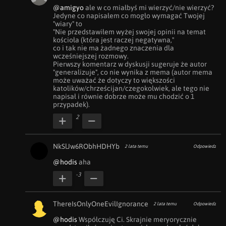
@amigyo
 ale w co miałbyś mi wierzyć/nie wierzyć? 
Jedyne co napisałem co mogło wymagać Twojej 
"wiary" to 

"Nie przedstawiłem wyżej swojej opinii na temat 
kościoła (która jest raczej negatywna,"

co i tak nie ma żadnego znaczenia dla 
wcześniejszej rozmowy.

Pierwszy komentarz w dyskusji sugeruje że autor 
"generalizuje", co nie wynika z mema (autor mema 
może uważać że dotyczy to większości 
katolików/chrześcijan/czegokolwiek, ale tego nie 
napisał i równie dobrze może mu chodzić o 1 
przypadek).
2
NkSlJw6RObhHDHYb
2 lata temu
Odpowiedz
@hodis
 aha
-3
ThereIsOnlyOneEvilIgnorance
2 lata temu
Odpowiedz
@hodis
 Współczuję Ci. Skrajnie meryorycznie 