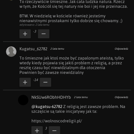
To rzeczywiście śmieszne. Jak cała ludzka natura. Rzecz 
w tym, że Kościół się tej natury nie boi i jej nie przeinacza.

BTW. W niedzielę w kościele również jesteśmy 
nienawistnymi prostakami tylko dobrze się chowamy. ;)
edytowano: 2 lata temu
-3
Kugatsu_62782
2 lata temu
Odpowiedz
To śmieszne jak ktoś może być zapalonym ateistą, tylko 
wtedy kiedy pojawia się jakiś problem z religią, a przez 
resztę czasu być niewidzialnym dla otoczenia

Powinien być zawsze niewidzialny
-14
NkSlJw6RObhHDHYb
2 lata temu
Odpowiedz
@kugatsu-62782
 Z religią jest zawsze problem. Na 
szczęście są takie inicjatywy jak ta:

https://wolnoscodreligii.pl/
3