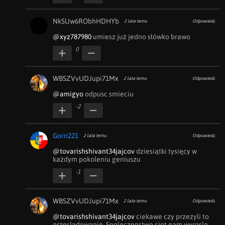
NkSlJw6RObhHDHYb
2 lata temu
Odpowiedz
@xyz787980
 umiesz już jedno słówko brawo
0
WBSZVvUDJupi71Mx
2 lata temu
Odpowiedz
@amigyo
 odpusc smieciu
-2
Gorn221
2 lata temu
Odpowiedz
@tovarishshivant34jajcov
 dziesiątki tysięcy w 
każdym pokoleniu geniuszu
-1
WBSZVvUDJupi71Mx
2 lata temu
Odpowiedz
@tovarishshivant34jajcov
 ciekawe czy przezyli to 
przesladowanie. Spoleczenstwo ciot nam.wyroslo 