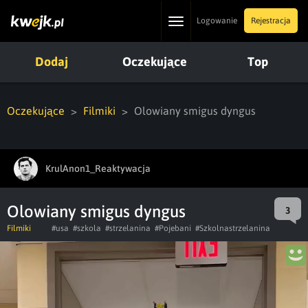
Toggle
Logowanie
Rejestracja
navigation
Dodaj
Oczekujące
Top
Oczekujące
Filmiki
Olowiany smigus dyngus
KrulAnon1_Reaktywacja
Olowiany smigus dyngus
3
Filmiki
#usa
#szkola
#strzelanina
#Pojebani
#Szkolnastrzelanina