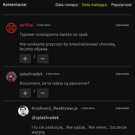
Komentarze:
Data rosnąco
Data malejąco
Popularność
de99ial
2 lata temu
Odpowiedz
Typowe rozwiązania świata na opak. 

Nie szukajmy przyczyn by zneutralizować chorobę, 
leczmy objawy.
2
splashradek
2 lata temu
Odpowiedz
Rozumiem, że te rolety są pancerne?
1
KrulAnon1_Reaktywacja
2 lata temu
Odpowiedz
@splashradek
I tu cie zaskoczę... Nie sądzę... Nie wiem... Szczerze 
wątpię.
