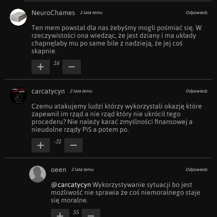
NeuroChames
2 lata temu
Odpowiedz
Ten mem powstał dla nas żebyśmy mogli pośmiać się. W 
rzeczywistości ona wiedząc, że jest dziany i ma układy 
chapnęłaby mu po same bile z nadzieją, że jej coś 
skapnie.
16
carcatycyn
2 lata temu
Odpowiedz
Czemu atakujemy ludzi którzy wykorzystali okazję które 
zapewnił im rząd a nie rząd który nie ukrócił tego 
procederu? Nie należy karać zmyślności finansowej a 
nieudolne rządy PiS a potem po.
-31
oeen
2 lata temu
Odpowiedz
@carcatycyn
 Wykorzystywanie sytuacji bo jest 
możliwość nie sprawia że coś niemoralnego staje 
się moralne. 
55