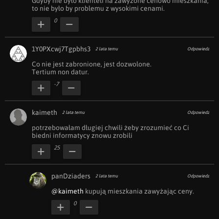
Gdyby nie było klienteli na zawyżone cenowo mieszkania, 
to nie było by problemu z wysokimi cenami.
0
1Y0PXcwj7Tgpbhs3
2 lata temu
Odpowiedz
Co nie jest zabronione, jest dozwolone.

Tertium non datur.
-7
kaimeth
2 lata temu
Odpowiedz
potrzebowałam długiej chwili żeby zrozumieć co Ci 
biedni informatycy znowu zrobili
25
panDziaders
2 lata temu
Odpowiedz
@kaimeth
 kupują mieszkania zawyżając ceny.
0