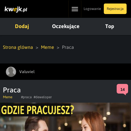
Toggle
Logowanie
Rejestracja
navigation
Dodaj
Oczekujące
Top
Strona główna
Meme
Praca
Valuviel
Praca
14
Meme
#praca
#deweloper