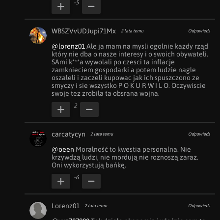
-5
WBSZVvUDJupi71Mx
2 lata temu
Odpowiedz
@lorenz01
 Ale ja mam na mysli ogolnie kazdy rząd 
który nie dba o nasze interesy i o swoich obywateli. 
SAmi k***a wywolali po czesci ta inflacje 
zamknieciem gospodarki a potem ludzie nagle 
oszaleli i zaczeli kupowac jak ich spuszczono ze 
smyczy i sie wszystko P O K U R W I L O. Oczywiscie 
swoje tez zrobila ta obsrana wojna.
2
carcatycyn
2 lata temu
Odpowiedz
@oeen
 Moralność to kwestia personalna. Nie 
krzywdzą ludzi, nie mordują nie roznoszą zaraz. 
Oni wykorzystują bańkę.
-6
Lorenz01
2 lata temu
Odpowiedz