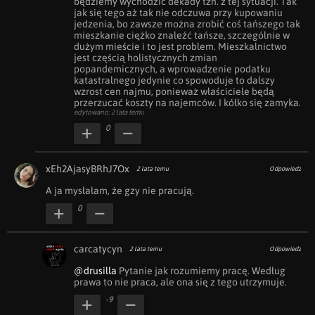
będziemy wychodzić dekady tzn. z tej sytuacji. Tak 
jak się tego aż tak nie odczuwa przy kupowaniu 
jedzenia, bo zawsze można zrobić coś tańszego tak 
mieszkanie ciężko znaleźć tańsze, szczególnie w 
dużym mieście i to jest problem. Mieszkalnictwo 
jest częścią holistycznych zmian 
popandemicznych, a wprowadzenie podatku 
katastralnego jedynie co spowoduje to dalszy 
wzrost cen najmu, ponieważ właściciele będą 
przerzucać koszty na najemców. I kółko się zamyka.
edytowano: 2 lata temu
0
xEh2AjasyBRhJ7Ox
2 lata temu
Odpowiedz
A ja mysłałam, że gzy nie pracują.
0
carcatycyn
2 lata temu
Odpowiedz
@drusilla
 Pytanie jak rozumiemy pracę. Według 
prawa to nie praca, ale ona się z tego utrzymuje.
-9