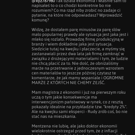
@xyz787980
 Tak działa ekonomia i właśnie sam to 
napisałeś to o co chodzi konkretnie bo nie 
rozumiem? Co ma rząd niby zrobić no zadaje ci 
pytanie, na które nie odpowiadasz? Wprowadzić 
komunę? 

Widzę, że dostałem parę minusów za parę słów 
mało popularnej prawdy ale sytuacja jest jaka jest i 
mleko się rozlało. Prowadzę firmę produkcyjną w 
branży i wiem dokładnie jaka jest sytuacja. 
Siedzicie tutaj na kwejku i płaczecie, a myśmy się 
zastanawiali przez dwa lata jak firmę zamknąć w 
związku z drożejącymi materiałami i tym, że ludzie 
nie chcą płacić za to. Nie dość, że obniżaliśmy 
marże na przetrwanie z jednoczesnym wzrostem 
cen materiałów to jeszcze później czytasz te 
komentarze, że jak mamy wspaniale i OGROMNE 
MARŻE Z KTÓRYCH NIE CHEMY ZEJŚĆ. 

Mam magistra z ekonomii i już na pierwszym roku 
uczą o tym jakie konsekwencje ma 
interwencjonizm państwowy w rynek, co z resztą 
pokazały idealnie na przykładzie tzw. "kredyty 2%". 
Ale na kwejku sami eksperci - Rudy zrób coś, bo nie 
stać nas na mieszkania. 

Mentzena nie lubię, ale jako doktor ekonomii 
wielokrotnie ostrzegał przed tym, że z inflacji 