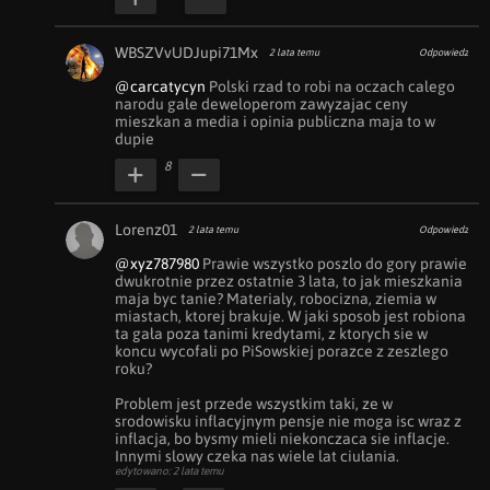
WBSZVvUDJupi71Mx
2 lata temu
Odpowiedz
@carcatycyn
 Polski rzad to robi na oczach calego 
narodu gałe deweloperom zawyzajac ceny 
mieszkan a media i opinia publiczna maja to w 
dupie
8
Lorenz01
2 lata temu
Odpowiedz
@xyz787980
 Prawie wszystko poszlo do gory prawie 
dwukrotnie przez ostatnie 3 lata, to jak mieszkania 
maja byc tanie? Materialy, robocizna, ziemia w 
miastach, ktorej brakuje. W jaki sposob jest robiona 
ta gała poza tanimi kredytami, z ktorych sie w 
koncu wycofali po PiSowskiej porazce z zeszlego 
roku?

Problem jest przede wszystkim taki, ze w 
srodowisku inflacyjnym pensje nie moga isc wraz z 
inflacja, bo bysmy mieli niekonczaca sie inflacje. 
Innymi slowy czeka nas wiele lat ciułania.
edytowano: 2 lata temu