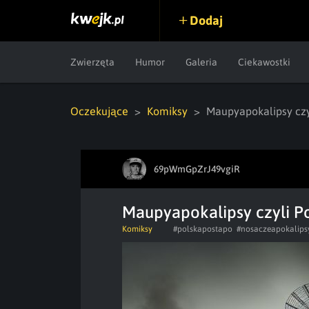
Dodaj
Zwierzęta
Humor
Galeria
Ciekawostki
Oczekujące
Komiksy
Maupyapokalipsy czy
69pWmGpZrJ49vgiR
Maupyapokalipsy czyli P
Komiksy
#polskapostapo
#nosaczeapokalips