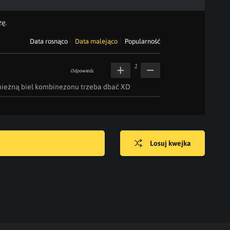
ę.
Data rosnąco
Data malejąco
Popularność
1
Odpowiedz
śnieżną biel kombinezonu trzeba dbać XD
Losuj kwejka