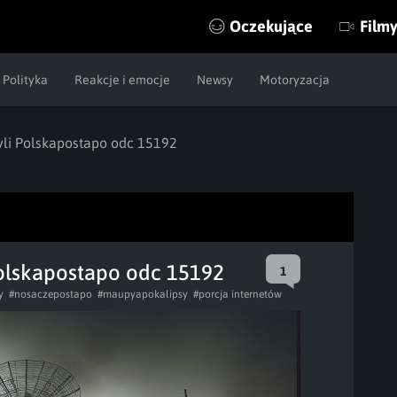
Oczekujące
Film
Polityka
Reakcje i emocje
Newsy
Motoryzacja
li Polskapostapo odc 15192
olskapostapo odc 15192
1
y
#nosaczepostapo
#maupyapokalipsy
#porcja internetów