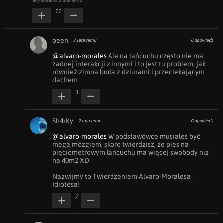
edytowano: 2 lata temu
11
oeen
2 lata temu
Odpowiedz
@alvaro-morales
 Ale na łańcuchu często nie ma 
żadnej interakcji z innymi i to jest tu problem, jak 
również zimna buda z dziurami i przeciekającym 
dachem 
3
Sh4rKy
2 lata temu
Odpowiedz
@alvaro-morales
 W podstawówce musiałeś być 
mega mózgiem, skoro twierdzisz, że pies na 
pięciometrowym łańcuchu ma więcej swobody niż 
na 40m2 XD

Nazwijmy to Twierdzeniem Alvaro-Moralesa-
Idiotesa!
7