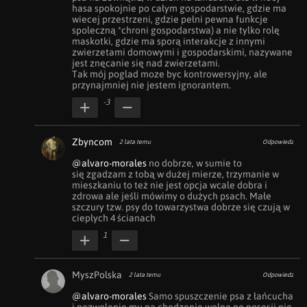
hasa spokojnie po całym gospodarstwie, gdzie ma 
wiecej przestrzeni, gdzie pełni pewna funkcje 
spoleczną *chroni gospodarstwa) a nie tylko rolę 
maskotki, gdzie ma sporą interakcje z innymi 
zwierzetami domowymi i gospodarskimi, nazywane 
jest znęcanie się nad zwierzetami. 

Tak mój poglad moze byc kontrowersyjny, ale 
przynajmniej nie jestem ignorantem.
-3
Zbyncom
2 lata temu
Odpowiedz
@alvaro-morales
 no dobrze, w sumie to 
się zgadzam z tobą w dużej mierze, trzymanie w 
mieszkaniu to też nie jest opcja wcale dobra i 
zdrowa ale jeśli mówimy o dużych psach. Małe 
szczury tzw. psy do towarzystwa dobrze się czują w 
ciepłych 4 ścianach
1
MyszPolska
2 lata temu
Odpowiedz
@alvaro-morales
 Samo spuszczenie psa z łańcucha 