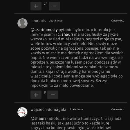
12
Leonaris
2 lata temu
Odpowiedz
@szarimmusty
 pytanie bylo min. o interakcje z 
innymi psami i 
@shauri
 ma racej, husky zagryzie 
wszystko, sasiad mial takiego, pogryzl mojego psa, 
wiele kotow w okolicy zniknelo. Nie kazdy moze 
sobie pozwolic na ogrodzona posesje, tak jak nie 
kazdy w miescie ma domek z ogrodkiem dla swoich 
pupili. Nie wiem czemu od ludzi na wsi wymaga sie 
ogrodzen, puszczania luzem psow, podczas gdy w 
miescie psy calymi dniami sa zamkniete same w 
domu, sikaja i s*raja wedlug harmonogramu 
wlasciciela i codziennie moga sie wybiegac tyle co 
dookola bloku na metrowej smyczy. Szczyt 
hipokryzii to za malo powiedziane.
9
wojciech-domagala
2 lata temu
Odpowiedz
@shauri
 - idioto... nie warto tłumaczyć !,  u sąsiada 
jest taki haski,  jak latał luźno to każdą kurę 
zagryzł, na koniec prawie rękę właścicielowi 