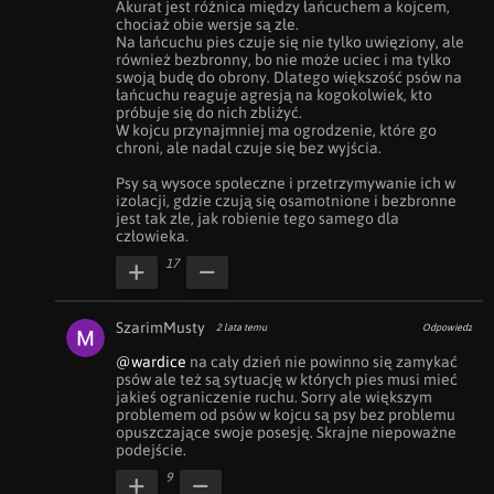
Akurat jest różnica między łańcuchem a kojcem, 
chociaż obie wersje są złe.

Na łańcuchu pies czuje się nie tylko uwięziony, ale 
również bezbronny, bo nie może uciec i ma tylko 
swoją budę do obrony. Dlatego większość psów na 
łańcuchu reaguje agresją na kogokolwiek, kto 
próbuje się do nich zbliżyć.

W kojcu przynajmniej ma ogrodzenie, które go 
chroni, ale nadal czuje się bez wyjścia.

Psy są wysoce społeczne i przetrzymywanie ich w 
izolacji, gdzie czują się osamotnione i bezbronne 
jest tak złe, jak robienie tego samego dla 
człowieka.
17
SzarimMusty
2 lata temu
Odpowiedz
@wardice
 na cały dzień nie powinno się zamykać 
psów ale też są sytuację w których pies musi mieć 
jakieś ograniczenie ruchu. Sorry ale większym 
problemem od psów w kojcu są psy bez problemu 
opuszczające swoje posesję. Skrajne niepoważne 
podejście.
9