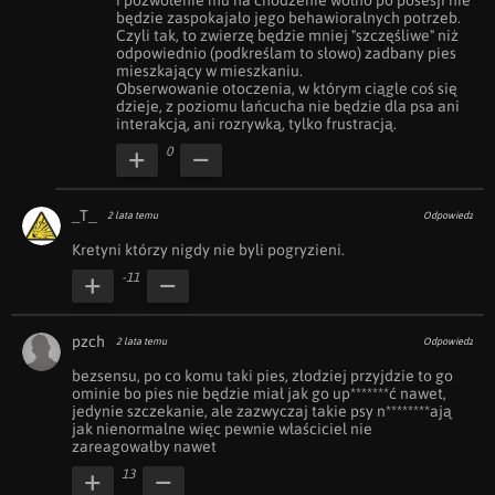
i pozwolenie mu na chodzenie wolno po posesji nie 
będzie zaspokajało jego behawioralnych potrzeb. 
Czyli tak, to zwierzę będzie mniej "szczęśliwe" niż 
odpowiednio (podkreślam to słowo) zadbany pies 
mieszkający w mieszkaniu. 

Obserwowanie otoczenia, w którym ciągle coś się 
dzieje, z poziomu łańcucha nie będzie dla psa ani 
interakcją, ani rozrywką, tylko frustracją.
0
_T_
2 lata temu
Odpowiedz
Kretyni którzy nigdy nie byli pogryzieni.
-11
pzch
2 lata temu
Odpowiedz
bezsensu, po co komu taki pies, złodziej przyjdzie to go 
ominie bo pies nie będzie miał jak go up*******ć nawet, 
jedynie szczekanie, ale zazwyczaj takie psy n********ają 
jak nienormalne więc pewnie właściciel nie 
zareagowałby nawet
13