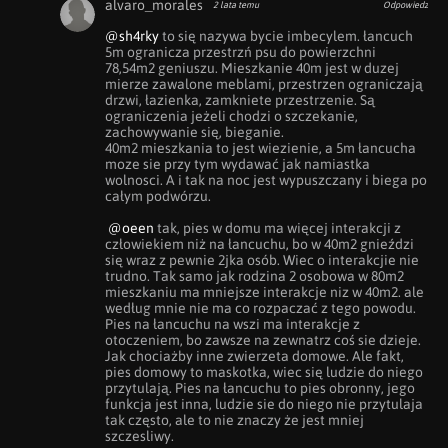
alvaro_morales
2 lata temu
Odpowiedz
@sh4rky
 to się nazywa bycie imbecylem. łancuch 
5m ogranicza przestrzń psu do powierzchni 
78,54m2 geniuszu. Mieszkanie 40m jest w duzej 
mierze zawalone meblami, przestrzen ograniczają 
drzwi, łazienka, zamkniete przestrzenie. Są 
ograniczenia jeżeli chodzi o szczekanie, 
zachowywanie się, bieganie. 

40m2 mieszkania to jest wiezienie, a 5m łancucha 
moze sie przy tym wydawać jak namiastka 
wolnosci. A i tak na noc jest wypuszczany i biega po 
całym podwórzu. 

@oeen
 tak, pies w domu ma więcej interakcji z 
człowiekiem niż na łancuchu, bo w 40m2 gnieździ 
się wraz z pewnie 2jka osób. Wiec o interakcjie nie 
trudno. Tak samo jak rodzina 2 osobowa w 80m2 
mieszkaniu ma mniejsze interakcje niz w 40m2. ale 
według mnie nie ma co rozpaczać z tego powodu. 
Pies na łancuchu na wszi ma interakcje z 
otoczeniem, bo zawsze na zewnatrz coś sie dzieje. 
Jak chociażby inne zwierzeta domowe. Ale fakt, 
pies domowy to maskotka, wiec się ludzie do niego 
przytulają. Pies na łancuchu to pies obronny, jego 
funkcja jest inna, ludzie sie do niego nie przytulaja 
tak często, ale to nie znaczy że jest mniej 
szczesliwy.