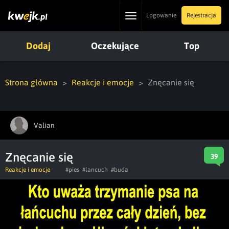
Toggle
Logowanie
Rejestracja
navigation
Dodaj
Oczekujące
Top
Strona główna
Reakcje i emocje
Znęcanie się
Valian
Znęcanie się
39
Reakcje i emocje
#pies
#lancuch
#buda