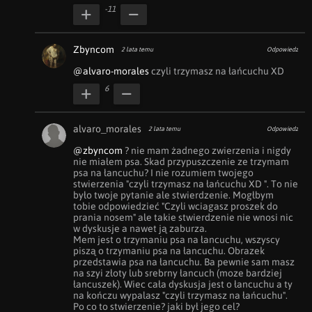
-11
Zbyncom
2 lata temu
Odpowiedz
@alvaro-morales
 czyli trzymasz na łańcuchu XD
6
alvaro_morales
2 lata temu
Odpowiedz
@zbyncom
 ? nie mam żadnego zwierzenia i nigdy 
nie miałem psa. Skad przypuszczenie ze trzymam 
psa na łancuchu? I nie rozumiem twojego 
stwierzenia "czyli trzymasz na łańcuchu XD ". To nie 
było twoje pytanie ale stwierdzenie. Mogłbym 
tobie odpowiedzieć "Czyli wciagasz proszek do 
prania nosem" ale takie stwierdzenie nie wnosi nic 
w dyskusje a nawet ją zaburza. 

Mem jest o trzymaniu psa na łancuchu, wszyscy 
piszą o trzymaniu psa na łancuchu. Obrazek 
przedstawia psa na łancuchu. Ba pewnie sam masz 
na szyi złoty lub srebrny łancuch (moze bardziej 
łancuszek). Wiec cała dyskusja jest o łancuchu a ty 
na kończu wypalasz "czyli trzymasz na łańcuchu". 
Po co to stwierzenie? jaki był jego cel?