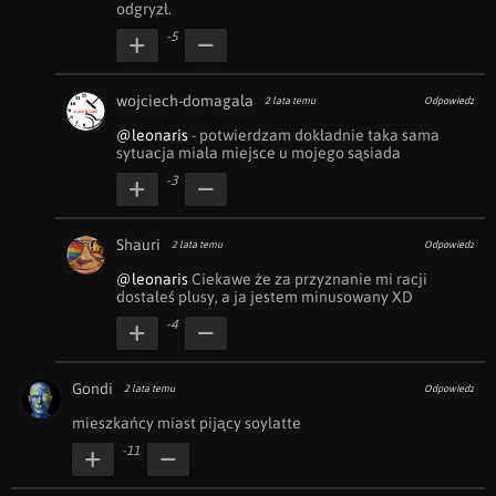
odgryzł.
-5
wojciech-domagala
2 lata temu
Odpowiedz
@leonaris
 - potwierdzam dokładnie taka sama 
sytuacja miała miejsce u mojego sąsiada
-3
Shauri
2 lata temu
Odpowiedz
@leonaris
 Ciekawe że za przyznanie mi racji 
dostałeś plusy, a ja jestem minusowany XD
-4
Gondi
2 lata temu
Odpowiedz
mieszkańcy miast pijący soylatte
-11