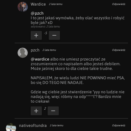
Wardice
2 lata temu
Odpowiedz
@pzch
I to jest jakaś wymówka, żeby olać wszystko i robyić 
byle jak? xD
edytowano: 2 lata temu
-5
pzch
2 lata temu
Odpowiedz
@wardice
 albo nie umiesz przeczytać ze 
zrozumieniem co napisałem albo jesteś debilem. 
Może jaśniej skoro to dla ciebie takie trudne. 

NAPISAŁEM, że wielu ludzi NIE POWINNO mieć PSA, 
bo się DO TEGO NIE NADAJE. 

Gdzie wg ciebie jest stwierdzenie "yyy no ludzie nie 
nadają się, więc róbmy na odp*****l"? Bardzo mnie 
to ciekawi
2
nativeoftundra
2 lata temu
Odpowiedz