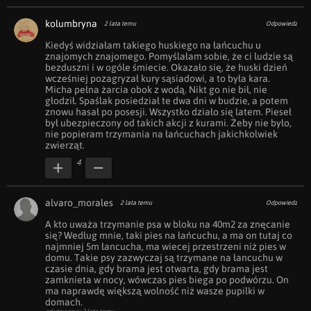
kolumbryna
2 lata temu
Odpowiedz
Kiedyś widziałam takiego huskiego na łańcuchu u 
znajomych znajomego. Pomyślałam sobie, że ci ludzie są 
bezduszni i w ogóle śmiecie. Okazało się, że huski dzień 
wcześniej pozagryzał kury sąsiadowi, a to była kara. 
Micha pełna żarcia obok z wodą. Nikt go nie bił, nie 
głodził. Spaślak posiedział te dwa dni w budzie, a potem 
znowu hasał po posesji. Wszystko działo się latem. Pieseł 
był ubezpieczony od takich akcji z kurami. Żeby nie było, 
nie popieram trzymania na łańcuchach jakichkolwiek 
zwierząt.
4
alvaro_morales
2 lata temu
Odpowiedz
A kto uważa trzymanie psa w bloku na 40m2 za znęcanie 
się? Według mnie, taki pies na łańcuchu, a ma on tutaj co 
najmniej 5m łancucha, ma wiecej przestrzeni niż pies w 
domu. Takie psy zazwyczaj są trzymane na łancuchu w 
czasie dnia, gdy brama jest otwarta, gdy brama jest 
zamknieta w nocy, wówczas pies biega po podwórzu. On 
ma naprawdę większą wolność niż wasze pupilki w 
domach.