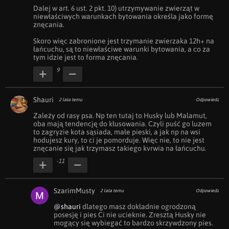
Dalej w art. 6 ust. 2 pkt. 10) utrzymywanie zwierząt w 
niewłaściwych warunkach bytowania określa jako formę 
znęcania. 

Skoro więc zabronione jest trzymanie zwierzaka 12h+ na 
łańcuchu, są to niewłaściwe warunki bytowania, a co za 
tym idzie jest to forma znęcania.
9
Shauri
2 lata temu
Odpowiedz
Zależy od rasy psa. Np ten tutaj to Husky lub Malamut, 
oba mają tendencję do kłusowania. Czyli puść go luzem 
to zagryzie kota sąsiada, małe pieski, a jak np na wsi 
hodujesz kury, to ci je pomorduje. Więc nie, to nie jest 
znęcanie się jak trzymasz takiego kvrwia na łańcuchu.
-11
SzarimMusty
2 lata temu
Odpowiedz
@shauri
 dlatego masz dokładnie ogrodzoną 
posesję i pies Ci nie ucieknie. Zresztą Husky nie 
mogący się wybiegać to bardzo skrzywdzony pies.