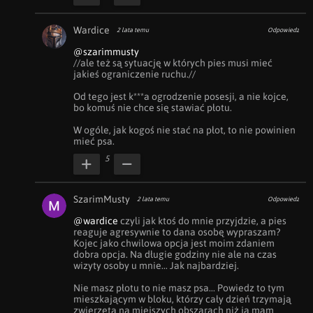
Wardice
2 lata temu
Odpowiedz
@szarimmusty
//ale też są sytuację w których pies musi mieć 
jakieś ograniczenie ruchu.//

Od tego jest k***a ogrodzenie posesji, a nie kojce, 
bo komuś nie chce się stawiać płotu.

W ogóle, jak kogoś nie stać na płot, to nie powinien 
mieć psa.
5
SzarimMusty
2 lata temu
Odpowiedz
@wardice
 czyli jak ktoś do mnie przyjdzie, a pies 
reaguje agresywnie to dana osobę wypraszam? 
Kojec jako chwilowa opcja jest moim zdaniem 
dobra opcja. Na długie godziny nie ale na czas 
wizyty osoby u mnie... Jak najbardziej.

Nie masz płotu to nie masz psa... Powiedz to tym 
mieszkającym w bloku, którzy cały dzień trzymają 
zwierzęta na miejszych obszarach niż ja mam 