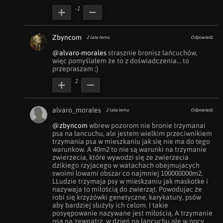
-1
Zbyncom
2 lata temu
Odpowiedz
@alvaro-morales
 strasznie bronisz łańcuchów, 
więc pomyślałem że to z doświadczenia... to 
przepraszam ;)
1
alvaro_morales
2 lata temu
Odpowiedz
@zbyncom
 wbrew pozorom nie bronie trzymanai 
psa na łancuchu, ale jestem wielkim przeciwnikiem 
trzymania psa w mieszkaniu jak się nie ma do tego 
warunkow. A 40m2 to nie są warunki na trzymanie 
zwierzecia, które wywodzi się ze zwierzecia 
dzikiego rzyjacego w watachach obejmujacych 
swoimi łowami obszar co najmniej 100000000m2. 
LLudzie trzymaja psy w mieskzaniu jak maskotke i 
nazywaja to miłością do zwierząt. Powodujac że 
robi się krzyżówki genetyczne, karykatury, psów 
aby bardziej służyły ich celom. I takie 
posyępowanie nazywane jest miłością. A trzymanie 
psa na zewnątrz, w dzień na łancuchu ale w nocy 