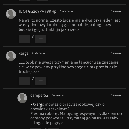
IUOTGGzq9PAY9RHp
2 lata temu
Odpowiedz
Na wsi to norma. Często ludzie mają dwa psy i jeden jest 
wtedy domowy i traktują go normalnie, a drugi przy 
budzie i go już traktują jako rzecz
5
xargs
2 lata temu
Odpowiedz
111 osób nie uważa trzymania na łańcuchu za znęcanie 
się, więc powinny przykładowo spędzić tak przy budzie 
trochę czasu
2
camper52
2 lata temu
Odpowiedz
@xargs
 mówisz o pracy zarobkowej czy o 
obowiązku szkolnym? 

Pies ma robotę . Ma być agresywnym bydlakiem do 
ochrony podwórka i trzyma się go na uwięzi żeby 
nikogo nie pogryzł