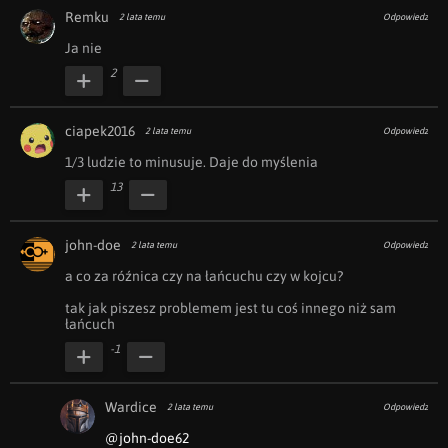
Remku
2 lata temu
Odpowiedz
Ja nie
2
ciapek2016
2 lata temu
Odpowiedz
1/3 ludzie to minusuje. Daje do myślenia
13
john-doe
2 lata temu
Odpowiedz
a co za róźnica czy na łańcuchu czy w kojcu?

tak jak piszesz problemem jest tu coś innego niż sam 
łańcuch
-1
Wardice
2 lata temu
Odpowiedz
@john-doe62