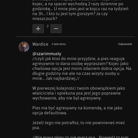
kojec, a na spacer wychodzą 2 razy dziennie po 
godzinkę... U mnie pies jest w kojcu raz na tydzień 
na 3h... I kto tu jest tym gorszym? Ja czy 
mieszczuch?
3
Wardice
2 lata temu
Odpowiedz
@szarimmusty
//czyli jak ktoś do mnie przyjdzie, a pies reaguje 
agresywnie to dana osobę wypraszam? Kojec jako 
chwilowa opcja jest moim zdaniem dobra opcja. Na 
długie godziny nie ale na czas wizyty osoby u 
mnie... Jak najbardziej.//

W pierwszej kolejności twoim obowiązkiem jako 
właściciela i opiekuna psa jest jego poprawne 
wychowanie, aby nie był agresywny.

Pies ma być agresywny na komendę, a nie jako 
opcja defaultowa.

Jeżeli tego nie potrafisz, to nie powinieneś mieć 
psa.

//Nie masz płotu to nie masz psa... Powiedz to tym 