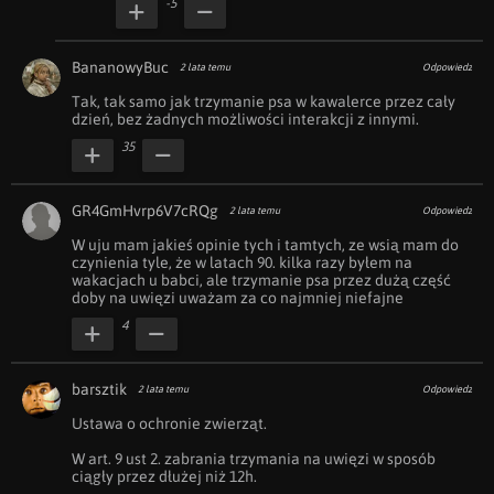
-5
BananowyBuc
2 lata temu
Odpowiedz
Tak, tak samo jak trzymanie psa w kawalerce przez cały 
dzień, bez żadnych możliwości interakcji z innymi.
35
GR4GmHvrp6V7cRQg
2 lata temu
Odpowiedz
W uju mam jakieś opinie tych i tamtych, ze wsią mam do 
czynienia tyle, że w latach 90. kilka razy byłem na 
wakacjach u babci, ale trzymanie psa przez dużą część 
doby na uwięzi uważam za co najmniej niefajne 
4
barsztik
2 lata temu
Odpowiedz
Ustawa o ochronie zwierząt.

W art. 9 ust 2. zabrania trzymania na uwięzi w sposób 
ciągły przez dłużej niż 12h.
