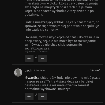
mieszkającym w bloku, którzy cały dzień trzymają 
zwierzęta na miejszych obszarach niż ja mam 
kojec, a na spacer wychodzą 2 razy dziennie po 
godzinkę... //

Ludzie mieszkający w bloku są cały czas z psem, co 
sprawia, że się przynajmniej poprawnie socjalizuje 
i nie czuje się samotny.

Owszem, można użyć kojca od czasu do czasu jako 
opcji awaryjnej, ale nie może być to rozwiązanie-
wymówka, bo nie chce ci się poprawnie 
socjalizowac psa.
edytowano: 2 lata temu
1
pzch
2 lata temu
Odpowiedz
@wardice
 chłopie 3/4 ludzi nie powinno mieć psa, a 
najgorsze są z***y traktujące duże psy bardziej 
delikatnie i ulegle niż małe dziecko zamiast 
normalnie wychować i nauczyć
7