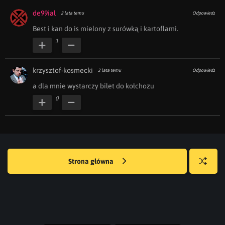
de99ial
2 lata temu
Odpowiedz
Best i kan do is mielony z surówką i kartoflami.
1
krzysztof-kosmecki
2 lata temu
Odpowiedz
a dla mnie wystarczy bilet do kołchozu
0
Strona główna
Losuj
kwejka