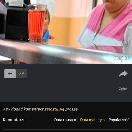
29
Zgłoś
Aby dodać komentarz
zaloguj się
proszę.
Komentarze:
Data rosnąco
Data malejąco
Popularność