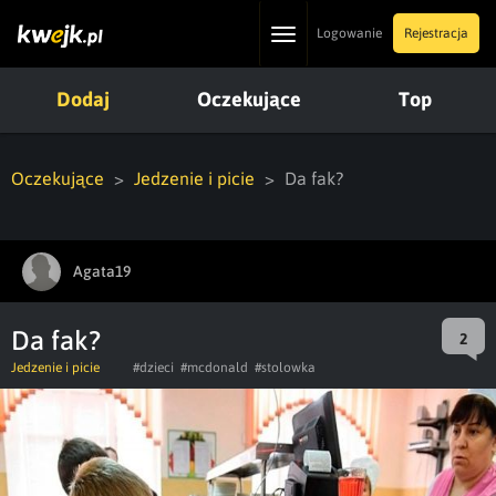
Toggle
Logowanie
Rejestracja
navigation
Dodaj
Oczekujące
Top
Oczekujące
Jedzenie i picie
Da fak?
Agata19
Da fak?
2
Jedzenie i picie
#dzieci
#mcdonald
#stolowka