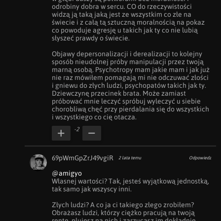
odrobiny dobra w sercu. CO do rzeczywistości 
widzą ją taką jaką jest ze wszystkim co złe na 
świecie i z całą tą sztuczną moralnością na pokaz 
co powoduje agresję u takich jak ty co nie lubią 
słyszeć prawdy o świecie. 

Objawy depersonalizacji i derealizacji to kolejny 
sposób nieudolnej próby manipulacji przez twoją 
marną osobą. Psychotropy mam jakie mam i jak już 
nie raz mówiłem pomagają mi nie odczuwać złości 
i gniewu do złych ludzi, psychopatów takich jak ty. 
Dziewczynę przecinek brata. Może zamiast 
próbować mnie leczyć spróbuj wyleczyć u siebie 
chorobliwą chęć przy pierdalania się do wszystkich 
i wszystkiego co cię otacza.
-2
69pWmGpZrJ49vgiR
2 lata temu
Odpowiedz
@amigyo
Własnej wartości? Tak, jesteś wyjątkową jednostką, 
tak samo jak wszyscy inni. 

Złych ludzi? A co ja ci takiego złego zrobiłem? 

Obrażasz ludzi, którzy ciężko pracują na twoją 
rentę, plujesz na nich i zarzucasz im dokładnie 