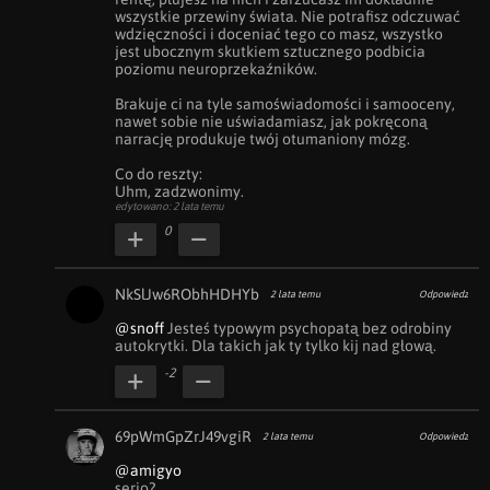
wszystkie przewiny świata. Nie potrafisz odczuwać 
wdzięczności i doceniać tego co masz, wszystko 
jest ubocznym skutkiem sztucznego podbicia 
poziomu neuroprzekaźników.

Brakuje ci na tyle samoświadomości i samooceny, 
nawet sobie nie uświadamiasz, jak pokręconą 
narrację produkuje twój otumaniony mózg.

Co do reszty:

Uhm, zadzwonimy.
edytowano: 2 lata temu
0
NkSlJw6RObhHDHYb
2 lata temu
Odpowiedz
@snoff
 Jesteś typowym psychopatą bez odrobiny 
autokrytki. Dla takich jak ty tylko kij nad głową.
-2
69pWmGpZrJ49vgiR
2 lata temu
Odpowiedz
@amigyo
serio?
