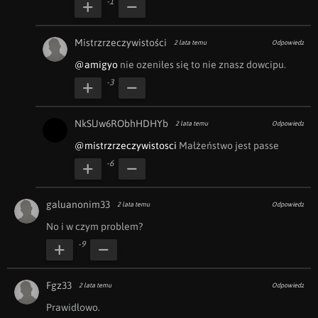
-1
Mistrzrzeczywistości
2 lata temu
Odpowiedz
@amigyo
 nie ozeniłes się to nie znasz dowcipu.
-3
NkSlJw6RObhHDHYb
2 lata temu
Odpowiedz
@mistrzrzeczywistosci
 Małżeństwo jest passe
-6
galuanonim33
2 lata temu
Odpowiedz
No i w czym problem?
-9
Fgz33
2 lata temu
Odpowiedz
Prawidłowo.