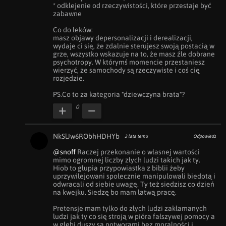
* odklejenie od rzeczywistości, które przestaje być 
zabawne

Co do leków:

masz objawy depersonalizacji i derealizacji, 

wydaje ci się, że zdalnie sterujesz swoją postacią w 
grze, wszystko wskazuje na to, że masz źle dobrane 
psychotropy. W którymś momencie przestaniesz 
wierzyć, że samochody są rzeczywiste i coś cię 
rozjedzie.

PS.Co to za kategoria "dziewczyna brata"?
0
NkSlJw6RObhHDHYb
2 lata temu
Odpowiedz
@snoff
 Raczej przekonanie o własnej wartości 
mimo ogromnej liczby złych ludzi takich jak ty. 
Hiob to głupia przypowiastka z biblii żeby 
uprzywilejowani społecznie manipulowali biedotą i 
odwracali od siebie uwagę. Ty też siedzisz co dzień 
na kwejku. Siedzę bo mam łatwą pracę. 

Pretensje mam tylko do złych ludzi zakłamanych 
ludzi jak ty co się stroją w pióra fałszywej pomocy a 
w głębi duszy są potworami bez moralności i 