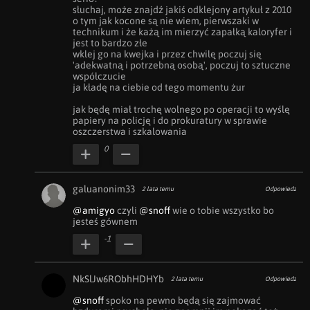
słuchaj, może znajdź jakiś odklejony artykuł z 2010 
o tym jak kocone są nie wiem, pierwszaki w 
technikum i że każą im mierzyć zapałką kaloryfer i 
jest to bardzo złe

wklej go na kwejka i przez chwilę poczuj się 
'adekwatną i potrzebną osobą', poczuj to sztuczne 
współczucie

ja kładę na ciebie od tego momentu żur

jak będę miał trochę wolnego po operacji to wyślę 
papiery na policję i do prokuratury w sprawie 
oszczerstwa i szkalowania
0
galuanonim33
2 lata temu
Odpowiedz
@amigyo
 czyli 
@snoff
 wie o tobie wszystko bo 
jesteś gównem
-1
NkSlJw6RObhHDHYb
2 lata temu
Odpowiedz
@snoff
 spoko na pewno będą się zajmować 