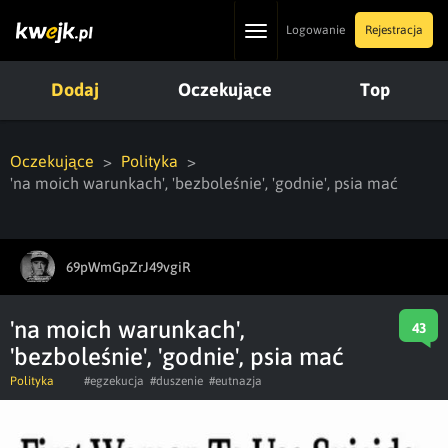
Toggle
Logowanie
Rejestracja
navigation
Dodaj
Oczekujące
Top
Oczekujące
Polityka
'na moich warunkach', 'bezboleśnie', 'godnie', psia mać
69pWmGpZrJ49vgiR
'na moich warunkach',
43
'bezboleśnie', 'godnie', psia mać
Polityka
#egzekucja
#duszenie
#eutnazja