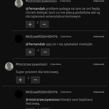
Mistrzrzeczywistości
2 lata temu
Odpowiedz
@fernandab
 problem polega na tym że oni będą 
chcieli dobijać tych co nie płacą podatków ale są 
obciążeniem emerytalno/rentowym
2
NkSlJw6RObhHDHYb
2 lata temu
Odpowiedz
@fernandab
 ojej no i się spłakałaś niedojdo
-1
Mistrzrzeczywistości
2 lata temu
Odpowiedz
Super prezent dla teściowej.
-1
NkSlJw6RObhHDHYb
2 lata temu
Odpowiedz
@mistrzrzeczywistosci
 Kiedyś sam będziesz 
teściową.