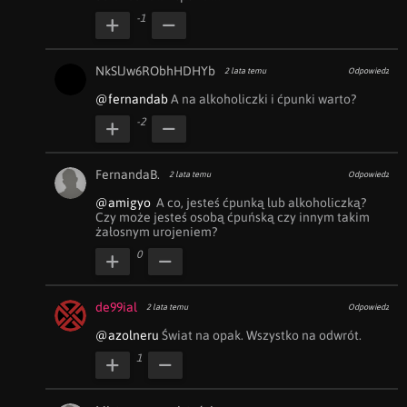
-1
NkSlJw6RObhHDHYb
2 lata temu
Odpowiedz
@fernandab
 A na alkoholiczki i ćpunki warto?
-2
FernandaB.
2 lata temu
Odpowiedz
@amigyo
  A co, jesteś ćpunką lub alkoholiczką? 
Czy może jesteś osobą ćpuńską czy innym takim 
żałosnym urojeniem?
0
de99ial
2 lata temu
Odpowiedz
@azolneru
 Świat na opak. Wszystko na odwrót.
1