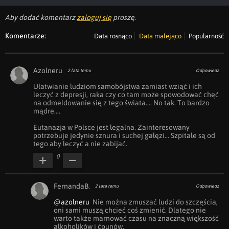
Aby dodać komentarz
zaloguj się
proszę.
Komentarze:
Data rosnąco
Data malejąco
Popularność
Azolneru
2 lata temu
Odpowiedz
Ułatwianie ludziom samobójstwa zamiast wziąć i ich 
leczyć z depresji, raka czy co tam może spowodować chęć 
na odmeldowanie się z tego świata.... No tak. To bardzo 
mądre.... 

Eutanazja w Polsce jest legalna. Zainteresowany 
potrzebuje jedynie sznura i suchej gałęzi... Szpitale są od 
tego aby leczyć a nie zabijać.
0
FernandaB.
2 lata temu
Odpowiedz
@azolneru
  Nie można zmuszać ludzi do szczęścia, 
oni sami muszą chcieć coś zmienić. Dlatego nie 
warto także marnować czasu na znaczną większość 
alkoholików i ćpunów.