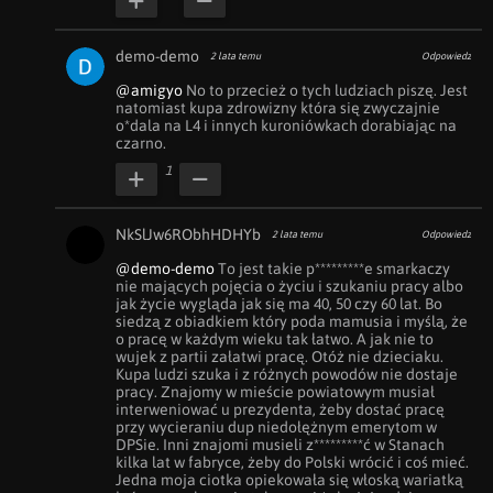
demo-demo
2 lata temu
Odpowiedz
@amigyo
 No to przecież o tych ludziach piszę. Jest 
natomiast kupa zdrowizny która się zwyczajnie 
o*dala na L4 i innych kuroniówkach dorabiając na 
czarno.
1
NkSlJw6RObhHDHYb
2 lata temu
Odpowiedz
@demo-demo
 To jest takie p*********e smarkaczy 
nie mających pojęcia o życiu i szukaniu pracy albo 
jak życie wygląda jak się ma 40, 50 czy 60 lat. Bo 
siedzą z obiadkiem który poda mamusia i myślą, że 
o pracę w każdym wieku tak łatwo. A jak nie to 
wujek z partii załatwi pracę. Otóż nie dzieciaku. 
Kupa ludzi szuka i z różnych powodów nie dostaje 
pracy. Znajomy w mieście powiatowym musiał 
interweniować u prezydenta, żeby dostać pracę 
przy wycieraniu dup niedołężnym emerytom w 
DPSie. Inni znajomi musieli z*********ć w Stanach 
kilka lat w fabryce, żeby do Polski wrócić i coś mieć. 
Jedna moja ciotka opiekowała się włoską wariatką 