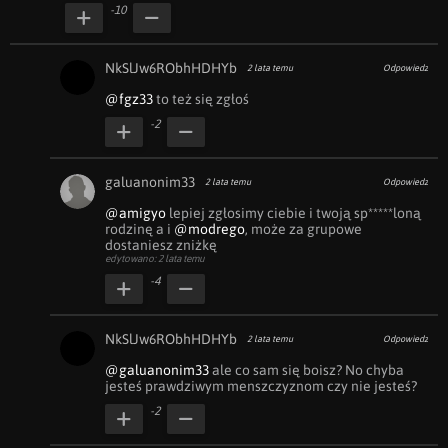
-10
NkSlJw6RObhHDHYb
2 lata temu
Odpowiedz
@fgz33
 to też się zgłoś
-2
galuanonim33
2 lata temu
Odpowiedz
@amigyo
 lepiej zgłosimy ciebie i twoją sp*****loną 
rodzinę a i 
@modrego
, może za grupowe 
dostaniesz zniżkę
edytowano: 2 lata temu
-4
NkSlJw6RObhHDHYb
2 lata temu
Odpowiedz
@galuanonim33
 ale co sam się boisz? No chyba 
jesteś prawdziwym menszczyznom czy nie jesteś?
-2