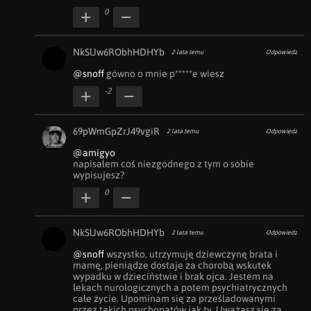
0
NkSlJw6RObhHDHYb
2 lata temu
Odpowiedz
@snoff
 gówno o mnie p*****e wiesz
-2
69pWmGpZrJ49vgiR
2 lata temu
Odpowiedz
@amigyo
napisałem coś niezgodnego z tym o sobie 
wypisujesz?
0
NkSlJw6RObhHDHYb
2 lata temu
Odpowiedz
@snoff
 wszystko, utrzymuję dziewczynę brata i 
mamę, pieniądze dostaje za chorobą wskutek 
wypadku w dzieciństwie i brak ojca. Jestem na 
lekach nurologicznych a potem psychiatrycznych 
całe życie. Upominam się za prześladowanymi 
przez takich psychopatów jak ty. Uważasz się za 