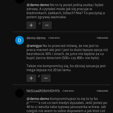
@demo-demo
 No to ty jesteś jedną osobą i byłeś 
zdrowy. A czytałeś może jak się pracuje w 
biedronkach, żabkach, lidlach? Nie? To poczytaj a 
potem zgrywaj ważniaka.
-1
demo-demo
2 lata temu
Odpowiedz
@amigyo
 No to przecież mówię, że nie jest to 
praca marzeń ale jest i jest to dużo lepsza opcja niż 
bezrobocie 30% i strach, że jutro nie będzie za co 
kupić żarcia dzieciom (500+ czy 800+ nie było). 

Także nie kompromituj się, bo dzisiaj sytuacja jest 
mega lepsza niż 20 lat temu.
0
NkSlJw6RObhHDHYb
2 lata temu
Odpowiedz
@demo-demo
 Kompromitujesz to się to ty bo 
p********z coś co tam kiedyś słyszałeś. Jeśli jesteś po 
40 to ci weszła taka typowa januszerka w krew. Jak 
czegoś nie wiem to sobie dopowiem a jak ktoś coś 