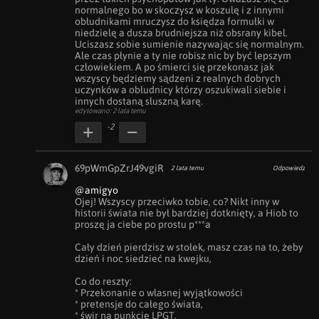
normalnego bo w skoczysz w koszulę i z innymi 
obłudnikami mruczysz do księdza formułki w 
niedzielę a dusza brudniejsza niż obsrany kibel. 
Uciszasz sobie sumienie nazywając się normalnym. 
Ale czas płynie a ty nie robisz nic by być lepszym 
człowiekiem. A po śmierci się przekonasz jak 
wszyscy będziemy sądzeni z realnych dobrych 
uczynków a obłudnicy którzy oszukiwali siebie i 
innych dostaną słuszną karę.
edytowano: 2 lata temu
-2
69pWmGpZrJ49vgiR
2 lata temu
Odpowiedz
@amigyo
Ojej! Wszyscy przeciwko tobie, co? Nikt inny w 
historii świata nie był bardziej dotknięty, a Hiob to 
proszę ja ciebe po prostu p***a 

Cały dzień pierdzisz w stołek, masz czas na to, żeby 
dzień i noc siedzieć na kwejku, 

Co do reszty:

* Przekonanie o własnej wyjątkowości

* pretensje do całego świata, 

* świr na punkcie LPGT, 
