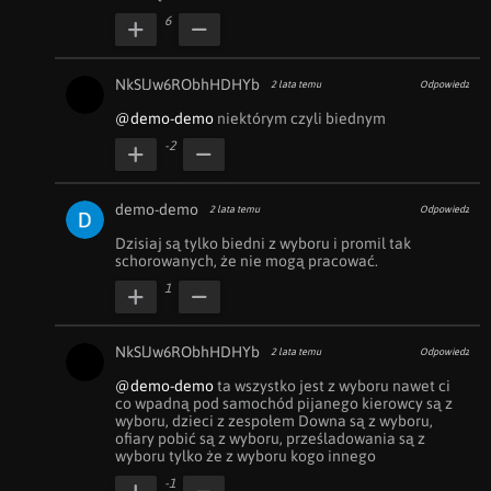
6
NkSlJw6RObhHDHYb
2 lata temu
Odpowiedz
@demo-demo
 niektórym czyli biednym
-2
demo-demo
2 lata temu
Odpowiedz
Dzisiaj są tylko biedni z wyboru i promil tak 
schorowanych, że nie mogą pracować.
1
NkSlJw6RObhHDHYb
2 lata temu
Odpowiedz
@demo-demo
 ta wszystko jest z wyboru nawet ci 
co wpadną pod samochód pijanego kierowcy są z 
wyboru, dzieci z zespołem Downa są z wyboru, 
ofiary pobić są z wyboru, prześladowania są z 
wyboru tylko że z wyboru kogo innego
-1