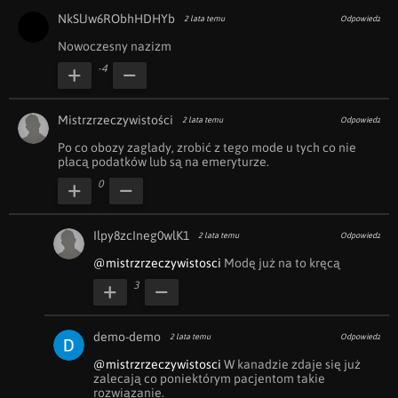
NkSlJw6RObhHDHYb
2 lata temu
Odpowiedz
Nowoczesny nazizm
-4
Mistrzrzeczywistości
2 lata temu
Odpowiedz
Po co obozy zagłady, zrobić z tego mode u tych co nie 
płacą podatków lub są na emeryturze.
0
Ilpy8zcIneg0wlK1
2 lata temu
Odpowiedz
@mistrzrzeczywistosci
 Modę już na to kręcą
3
demo-demo
2 lata temu
Odpowiedz
@mistrzrzeczywistosci
 W kanadzie zdaje się już 
zalecają co poniektórym pacjentom takie 
rozwiązanie.