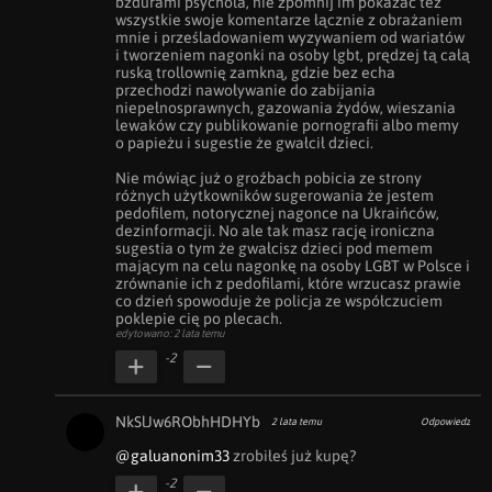
bzdurami psychola, nie zpomnij im pokazać też 
wszystkie swoje komentarze łącznie z obrażaniem 
mnie i prześladowaniem wyzywaniem od wariatów 
i tworzeniem nagonki na osoby lgbt, prędzej tą całą 
ruską trollownię zamkną, gdzie bez echa 
przechodzi nawoływanie do zabijania 
niepełnosprawnych, gazowania żydów, wieszania 
lewaków czy publikowanie pornografii albo memy 
o papieżu i sugestie że gwałcił dzieci. 

Nie mówiąc już o groźbach pobicia ze strony 
różnych użytkowników sugerowania że jestem 
pedofilem, notorycznej nagonce na Ukraińców, 
dezinformacji. No ale tak masz rację ironiczna 
sugestia o tym że gwałcisz dzieci pod memem 
mającym na celu nagonkę na osoby LGBT w Polsce i 
zrównanie ich z pedofilami, które wrzucasz prawie 
co dzień spowoduje że policja ze współczuciem 
poklepie cię po plecach.
edytowano: 2 lata temu
-2
NkSlJw6RObhHDHYb
2 lata temu
Odpowiedz
@galuanonim33
 zrobiłeś już kupę?
-2