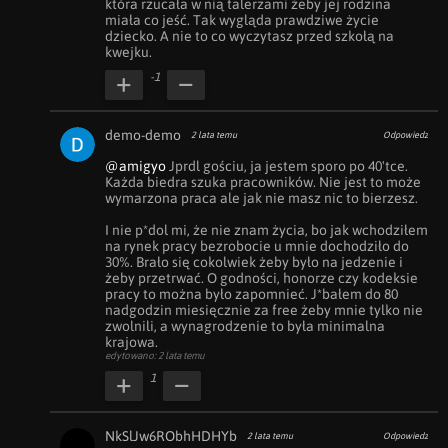
która rzucała w nią talerzami żeby jej rodzina 
miała co jeść. Tak wygląda prawdziwe życie 
dziecko. A nie to co wyczytasz przed szkołą na 
kwejku.
-1
demo-demo
2 lata temu
Odpowiedz
@amigyo
 Jprdl gościu, ja jestem sporo po 40'tce. 
Każda biedra szuka pracowników. Nie jest to może 
wymarzona praca ale jak nie masz nic to bierzesz.

I nie p*dol mi, że nie znam życia, bo jak wchodziłem 
na rynek pracy bezrobocie u mnie dochodziło do 
30%. Brało się cokolwiek żeby było na jedzenie i 
żeby przetrwać. O godności, honorze czy kodeksie 
pracy to można było zapomnieć. J*bałem do 80 
nadgodzin miesięcznie za free żeby mnie tylko nie 
zwolnili, a wynagrodzenie to była minimalna 
krajowa.
edytowano: 2 lata temu
1
NkSlJw6RObhHDHYb
2 lata temu
Odpowiedz