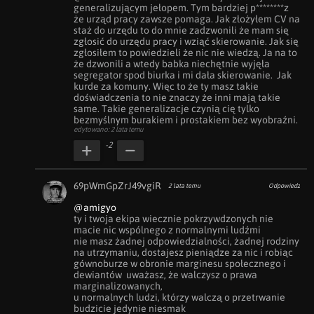
generalizującym jełopem. Tym bardziej p********z 
że urząd pracy zawsze pomaga. Jak złożyłem CV na 
staż do urzędu to do mnie zadzwonili że mam się 
zgłosić do urzędu pracy i wziąć skierowanie. Jak się 
zgłosiłem to powiedzieli że nic nie wiedzą. Ja na to 
że dzwonili a wtedy babka niechętnie wyjęła 
segregator spod biurka i mi dała skierowanie.  Jak 
kurde za komuny. Więc to że ty masz takie 
doświadczenia to nie znaczy że inni mają takie 
same. Takie generalizacje czynią cię tylko 
bezmyślnym burakiem i prostakiem bez wyobraźni.
edytowano: 2 lata temu
-2
69pWmGpZrJ49vgiR
2 lata temu
Odpowiedz
@amigyo
ty i twoja ekipa wiecznie pokrzywdzonych nie 
macie nic wspólnego z normalnymi ludźmi

nie masz żadnej odpowiedzialności, żadnej rodziny 
na utrzymaniu, dostajesz pieniądze za nic i robiąc 
gównoburze w obronie marginesu społecznego i 
dewiantów  uważasz, że walczysz o prawa 
marginalizowanych, 

u normalnych ludzi, którzy walczą o przetrwanie 
budzicie jedynie niesmak