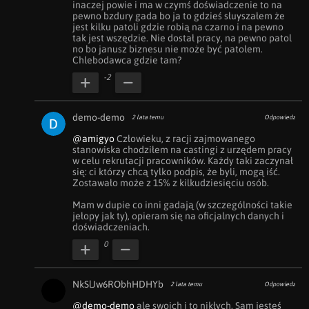
inaczej powie i ma w czymś doświadczenie to na 
pewno bzdury gada bo ja to gdzieś słuyszałem że 
jest kilku patoli gdzie robią na czarno i na pewno 
tak jest wszędzie. Nie dostał pracy, na pewno patol 
no bo janusz biznesu nie może być patolem. 
Chlebodawca gdzie tam?
-2
demo-demo
2 lata temu
Odpowiedz
@amigyo
 Człowieku, z racji zajmowanego 
stanowiska chodziłem na castingi z urzędem pracy 
w celu rekrutacji pracowników. Każdy taki zaczynał 
się: ci którzy chcą tylko podpis, że byli, mogą iść. 
Zostawało może z 15% z kilkudziesięciu osób.

Mam w dupie co inni gadają (w szczególności takie 
jełopy jak ty), opieram się na oficjalnych danych i 
doświadczeniach.
0
NkSlJw6RObhHDHYb
2 lata temu
Odpowiedz
@demo-demo
 ale swoich i to nikłych. Sam jesteś 