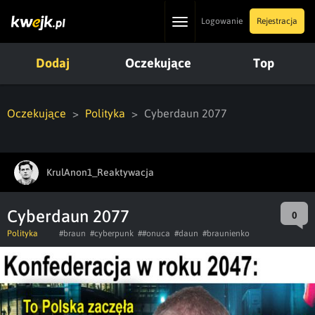
Toggle
Logowanie
Rejestracja
navigation
Dodaj
Oczekujące
Top
Oczekujące
Polityka
Cyberdaun 2077
KrulAnon1_Reaktywacja
Cyberdaun 2077
0
Polityka
#braun
#cyberpunk
##onuca
#daun
#braunienko