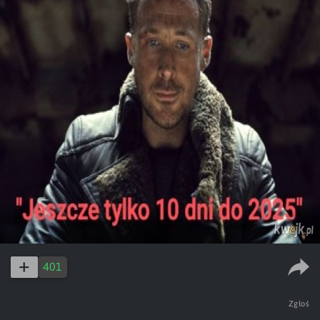
401
Zgłoś