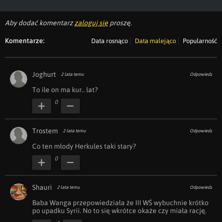
Aby dodać komentarz
zaloguj się
proszę.
Komentarze:
Data rosnąco
Data malejąco
Popularność
Joghurt
2 lata temu
Odpowiedz
To ile on ma kur.. lat? 
0
Trostem
2 lata temu
Odpowiedz
Co ten młody Herkules taki stary?
0
Shauri
2 lata temu
Odpowiedz
Baba Wanga przepowiedziała że III WŚ wybuchnie krótko 
po upadku Syrii. No to się wkrótce okaże czy miała rację.