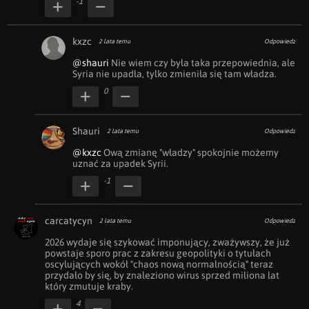
-1
kxzc
2 lata temu
Odpowiedz
@shauri
 Nie wiem czy była taka przepowiednia, ale 
Syria nie upadła, tylko zmieniła się tam władza.
0
Shauri
2 lata temu
Odpowiedz
@kxzc
 Ową zmianę "władzy" spokojnie możemy 
uznać za upadek Syrii.
-1
carcatycyn
2 lata temu
Odpowiedz
2026 wydaje się szykować imponujący, zważywszy, że już 
powstaje sporo prac z zakresu geopolityki o tytułach 
oscylujących wokół "chaos nową normalnością" teraz 
przydało by się, by znaleziono wirus sprzed miliona lat 
który zmutuje kraby.
4