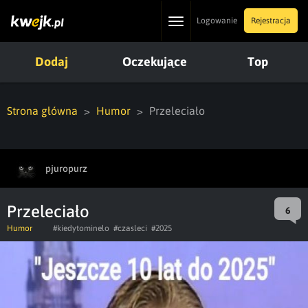
Toggle
Logowanie
Rejestracja
navigation
Dodaj
Oczekujące
Top
Strona główna
Humor
Przeleciało
pjuropurz
Przeleciało
6
Humor
#kiedytominelo
#czasleci
#2025