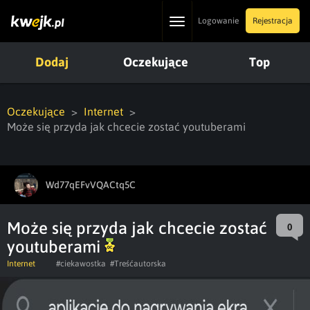
Toggle
Logowanie
Rejestracja
navigation
Dodaj
Oczekujące
Top
Oczekujące
Internet
Może się przyda jak chcecie zostać youtuberami
Wd77qEFvVQACtq5C
Może się przyda jak chcecie zostać
0
youtuberami
Internet
#ciekawostka
#Treśćautorska