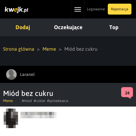
Toggle
Logowanie
Rejestracja
navigation
Dodaj
Oczekujące
Top
Strona główna
Meme
Miód bez cukru
Laranel
Miód bez cukru
24
Meme
#miod
#cukier
#sprzedawca