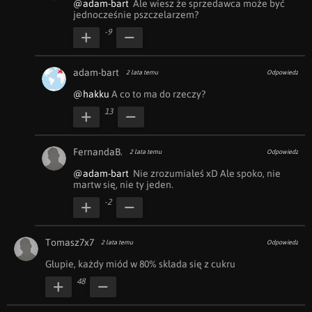
@adam-bart
  Ale wiesz że sprzedawca może być 
jednocześnie pszczelarzem?
-9
adam-bart
2 lata temu
Odpowiedz
@hakku
 A co to ma do rzeczy?
13
FernandaB.
2 lata temu
Odpowiedz
@adam-bart
  Nie zrozumiałeś xD Ale spoko, nie 
martw się, nie ty jeden.
-2
Tomasz7x7
2 lata temu
Odpowiedz
Głupie, każdy miód w 80% składa się z cukru
48