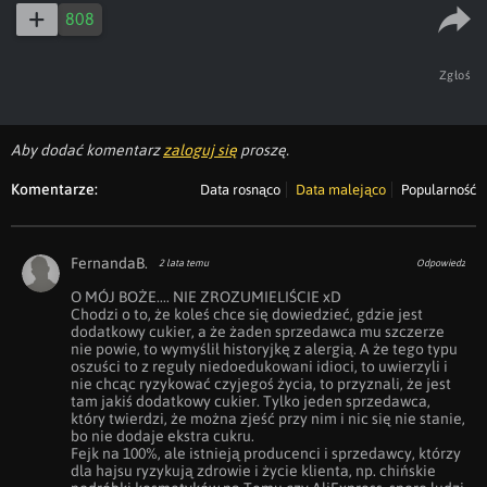
808
Zgłoś
Aby dodać komentarz
zaloguj się
proszę.
Komentarze:
Data rosnąco
Data malejąco
Popularność
FernandaB.
2 lata temu
Odpowiedz
O MÓJ BOŻE.... NIE ZROZUMIELIŚCIE xD

Chodzi o to, że koleś chce się dowiedzieć, gdzie jest 
dodatkowy cukier, a że żaden sprzedawca mu szczerze 
nie powie, to wymyślił historyjkę z alergią. A że tego typu 
oszuści to z reguły niedoedukowani idioci, to uwierzyli i 
nie chcąc ryzykować czyjegoś życia, to przyznali, że jest 
tam jakiś dodatkowy cukier. Tylko jeden sprzedawca, 
który twierdzi, że można zjeść przy nim i nic się nie stanie, 
bo nie dodaje ekstra cukru.

Fejk na 100%, ale istnieją producenci i sprzedawcy, którzy 
dla hajsu ryzykują zdrowie i życie klienta, np. chińskie 