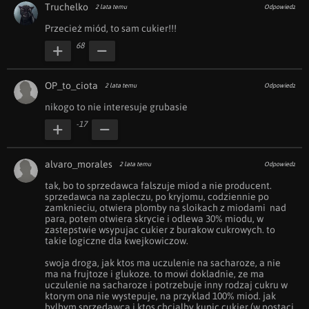
Truchelko
2 lata temu
Odpowiedz
Przecież miód, to sam cukier!!!
68
OP_to_ciota
2 lata temu
Odpowiedz
nikogo to nie interesuje grubasie
-17
alvaro_morales
2 lata temu
Odpowiedz
tak, bo to sprzedawca falszuje miod a nie producent. 
sprzedawca na zapleczu, po kryjomu, codziennie po 
zamknieciu, otwiera plomby na sloikach z miodami  nad 
para, potem otwiera skrycie i odlewa 30% miodu, w 
zastepstwie wsypujac cukier z burakow cukrowych. to 
takie logiczne dla kwejkowiczow. 

swoja droga, jak ktos ma uczulenie na sacharoze, a nie 
ma na frujtoze i glukoze. to mowi dokladnie, ze ma 
uczulenie na sacharoze i potrzebuje inny rodzaj cukru w 
ktorym ona nie wystepuje, na przyklad 100% miod. jak 
bylbym sprzedawca i ktos chcialby kupic cukier (w postaci 