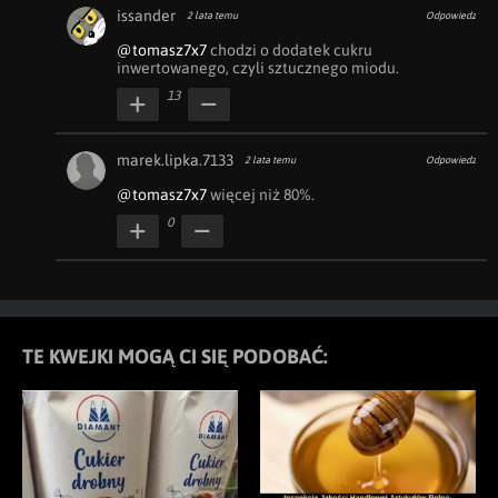
issander
2 lata temu
Odpowiedz
@tomasz7x7
 chodzi o dodatek cukru 
inwertowanego, czyli sztucznego miodu.
13
marek.lipka.7133
2 lata temu
Odpowiedz
@tomasz7x7
 więcej niż 80%.
0
TE KWEJKI MOGĄ CI SIĘ PODOBAĆ: