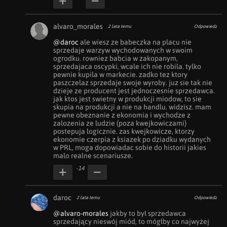
alvaro_morales
2 lata temu
Odpowiedz
@daroc
 ale wiesz ze babeczka na placu nie 
sprzedaje warzyw wychodowanych w swoim 
ogrodku. rowniez babcia w zakopanym, 
sprzedajaca oscypki, wcale ich nie robila. tylko 
pewnie kupila w markecie. zadko tez ktory 
paszczelaz sprzedaje swoje wyroby. juz sie tak nie 
dzieje ze producent jest jednoczesnie sprzedawca. 
jak ktos jest swietny w produkcji miodow, to sie 
skupia na produkcji a nie na handlu. widzisz. mam 
pewne obeznanie z ekonomia i wychodze z 
zalozenia ze ludzie (poza kwejkowiczami) 
postepuja logicznie. zas kwejkowicze, ktorzy 
ekonomie czerpia z ksiazek po dziadku wydanych 
w PRL, moga dopowiadac sobie do historii jakies 
malo realne scenariusze.
-14
daroc
2 lata temu
Odpowiedz
@alvaro-morales
 jakby to był sprzedawca 
sprzedający nieswój miód, to mógłby co najwyżej 