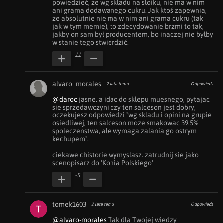
powiedzieć, że wg składu na słoiku, nie ma w nim 
ani grama dodawanego cukru. Jak ktoś zapewnia, 
że absolutnie nie ma w nim ani grama cukru (tak 
jak w tym memie), to zdecydowanie brzmi to tak, 
jakby on sam był producentem, bo inaczej nie byłby 
w stanie tego stwierdzić.
11
alvaro_morales
2 lata temu
Odpowiedz
@daroc
 jasne. a idac do sklepu muesnego, pytajac 
sie sprzedawczyni czy ten salceson jest dobry, 
oczekujesz odpowiedzi "wg skladu i opini na grupie 
osiedliwej, ten salceson moze smakowac 39.5% 
spoleczenstwa, ale wymaga zalania go ostrym 
kechupem".

ciekawe chistorie wymyslasz. zatrudnij sie jako 
scenopisarz do 'Konia Polskiego'
-5
tomek1603
2 lata temu
Odpowiedz
@alvaro-morales
 Tak dla Twojej wiedzy 