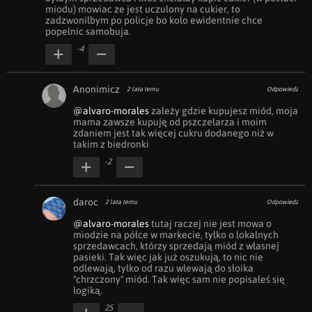
miodu) mowiac ze jest uczulony na cukier, to 
zadzwonilbym po policje bo kolo ewidentnie chce 
popelnic samobuja.
-4
Anonimicz
2 lata temu
Odpowiedz
@alvaro-morales
 zależy gdzie kupujesz miód, moja 
mama zawsze kupuję od pszczelarza i moim 
zdaniem jest tak więcej cukru dodanego niż w 
takim z biedronki
-2
daroc
2 lata temu
Odpowiedz
@alvaro-morales
 tutaj raczej nie jest mowa o 
miodzie na półce w markecie, tylko o lokalnych 
sprzedawcach, którzy sprzedają miód z własnej 
pasieki. Tak więc jak już oszukują, to nic nie 
odlewają, tylko od razu wlewają do słoika 
"chrzczony" miód. Tak więc sam nie popisałeś się 
logiką.
25