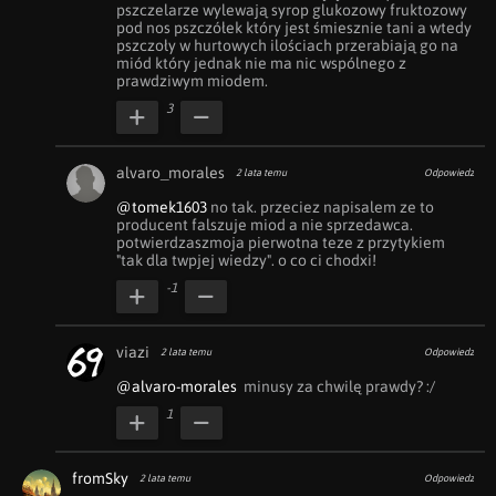
pszczelarze wylewają syrop glukozowy fruktozowy 
pod nos pszczółek który jest śmiesznie tani a wtedy 
pszczoły w hurtowych ilościach przerabiają go na 
miód który jednak nie ma nic wspólnego z 
prawdziwym miodem.
3
alvaro_morales
2 lata temu
Odpowiedz
@tomek1603
 no tak. przeciez napisalem ze to 
producent falszuje miod a nie sprzedawca. 
potwierdzaszmoja pierwotna teze z przytykiem 
"tak dla twpjej wiedzy". o co ci chodxi!
-1
viazi
2 lata temu
Odpowiedz
@alvaro-morales
  minusy za chwilę prawdy? :/
1
fromSky
2 lata temu
Odpowiedz