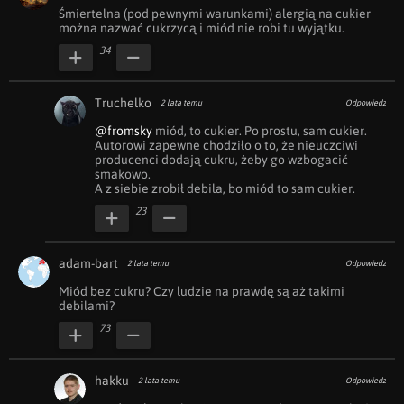
Śmiertelna (pod pewnymi warunkami) alergią na cukier 
można nazwać cukrzycą i miód nie robi tu wyjątku.
34
Truchelko
2 lata temu
Odpowiedz
@fromsky
 miód, to cukier. Po prostu, sam cukier.

Autorowi zapewne chodziło o to, że nieuczciwi 
producenci dodają cukru, żeby go wzbogacić 
smakowo.

A z siebie zrobił debila, bo miód to sam cukier.
23
adam-bart
2 lata temu
Odpowiedz
Miód bez cukru? Czy ludzie na prawdę są aż takimi 
debilami?
73
hakku
2 lata temu
Odpowiedz