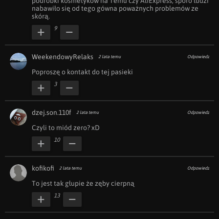
podróbki kosmetyków na Temu czy AliExpress, sporo ludzi 
nabawiło się od tego gówna poważnych problemów ze 
skórą.
9
WeekendowyRelaks
2 lata temu
Odpowiedz
Poproszę o kontakt do tej pasieki
3
dzej.son.110f
2 lata temu
Odpowiedz
Czyli to miód zero? xD
10
kofikofi
2 lata temu
Odpowiedz
To jest tak głupie że zęby cierpną
13