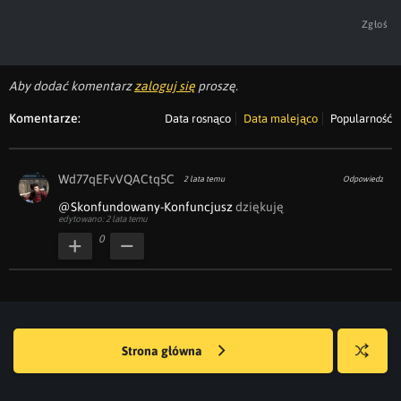
Zgłoś
Aby dodać komentarz
zaloguj się
proszę.
Komentarze:
Data rosnąco
Data malejąco
Popularność
Wd77qEFvVQACtq5C
2 lata temu
Odpowiedz
@Skonfundowany-Konfuncjusz
 dziękuję
edytowano: 2 lata temu
0
Strona główna
Losuj