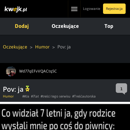
Toggle
Logowanie
Rejestracja
navigation
Dodaj
Oczekujące
Top
Oczekujące
Humor
Pov: ja
Wd77qEFvVQACtq5C
Pov: ja
1
Humor
##Ja
#7lat
#treści tego serwisu
#Treśćautorska