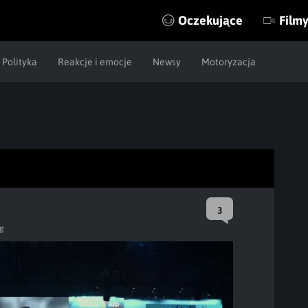
Oczekujące
Film
Polityka
Reakcje i emocje
Newsy
Motoryzacja
3
ag