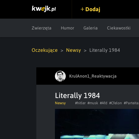
Dodaj
Zwierzęta
Humor
Galeria
Ciekawostki
Oczekujące
Newsy
Literally 1984
KrulAnon1_Reaktywacja
Literally 1984
Newsy
#hitler
#musk
#Afd
#Cfelon
#Parteit