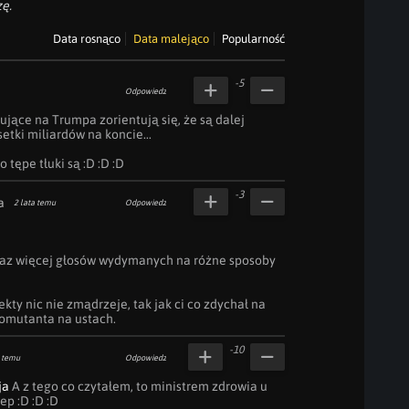
ę.
Data rosnąco
Data malejąco
Popularność
-5
Odpowiedz
ujące na Trumpa zorientują się, że są dalej 
tki miliardów na koncie...

o tępe tłuki są :D :D :D
-3
a
2 lata temu
Odpowiedz
raz więcej głosów wydymanych na różne sposoby 
ekty nic nie zmądrzeje, tak jak ci co zdychał na 
omutanta na ustach.
-10
a temu
Odpowiedz
ja
 A z tego co czytałem, to ministrem zdrowia u 
p :D :D :D