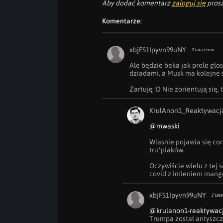
Aby dodać komentarz
zaloguj się
prosz
Komentarze:
xbjFS1Ipyvn99uNY
2 lata temu
Ale będzie beka jak prole głos
dziadami, a Musk ma kolejne se
Żartuję :D Nie zorientują się, t
KrulAnon1_Reaktywacj
@mwaski
Wlasnie pojawia się co
tru*piaków.

Oczywiście wielu z tej s
covid z imieniem mang
xbjFS1Ipyvn99uNY
2 lat
@krulanon1-reaktywac
Trumpa został antyszcze