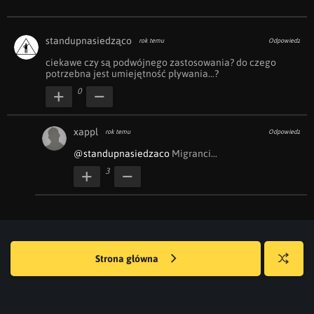
standupnasiedząco
rok temu
Odpowiedz
ciekawe czy są podwójnego zastosowania? do czego 
potrzebna jest umiejętność pływania...?
0
xappl
rok temu
Odpowiedz
@standupnasiedzaco
 Migranci...
3
Strona główna
Losuj