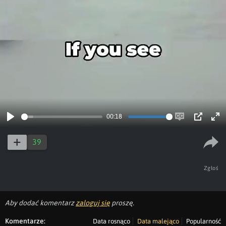
00:18
Play
Enable
PIP
Ent
captions
ful
39
Zgłoś
Aby dodać komentarz
zaloguj się
proszę.
Komentarze:
Data rosnąco
Data malejąco
Popularność