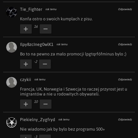
Tie_Fighter
rok temu
Odpowiedz
Konfa ostro o swoich kumplach z pisu.
16
Ilpy8zcIneg0wlK1
rok temu
Odpowiedz
Bo to na pewno za mało promocji lpgtqrfófminus było ;)
-2
czykii
rok temu
Odpowiedz
Francja, UK, Norwegia i Szwecja to raczej przyrost jest u 
imigrantów a nie u rodowitych obywateli.
10
Piekielny_Zygfryd
rok temu
Odpowiedz
Nie wiadomo jak by było bez programu 500+
-3