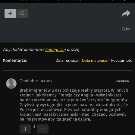
63
Zgłoś
Aby dodać komentarz
zaloguj się
proszę.
Komentarze:
Data rosnąco
Data malejąco
Popularność
Confiable
rok temu
Odpowiedz
Brak imigrantów u nas pokazuje realny przyrost. W innych 
krajach, jak Niemcy, Francja czy Anglia - wskaźnik jest 
bardzo przekłamany przez potężny "przyrost" imigrantów. 
Gdybyśmy wyciągnęli ich przed nawias - okazałoby się, że 
Polska jest w czołówce. Przyrost naturalny w bogatych 
krajach jest masakrycznie niski - stąd ich rządy postawiły 
na imigrantów aby "załatać" tę dziurę.
1