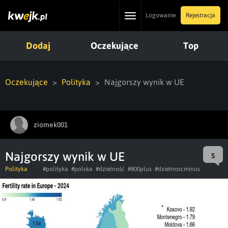
Toggle
Logowanie
Rejestracja
navigation
Dodaj
Oczekujące
Top
Oczekujące
Polityka
Najgorszy wynik w UE
ziomek001
Najgorszy wynik w UE
5
Polityka
#polityka
#polska
#dzietność
#800plus
#dzietnoscminus