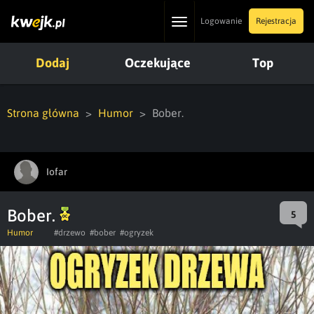
Toggle
Logowanie
Rejestracja
navigation
Dodaj
Oczekujące
Top
Strona główna
Humor
Bober.
Iofar
Bober.
5
Humor
#drzewo
#bober
#ogryzek