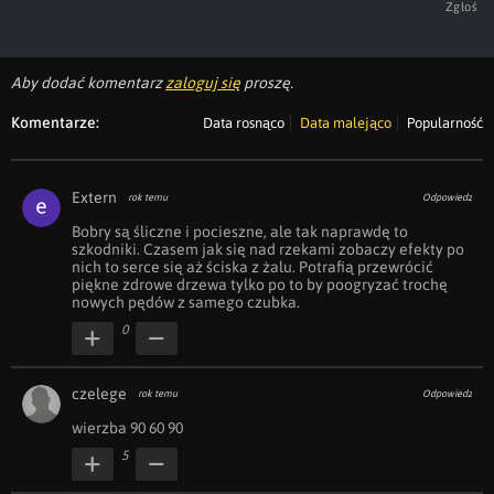
Zgłoś
Aby dodać komentarz
zaloguj się
proszę.
Komentarze:
Data rosnąco
Data malejąco
Popularność
Extern
rok temu
Odpowiedz
Bobry są śliczne i pocieszne, ale tak naprawdę to 
szkodniki. Czasem jak się nad rzekami zobaczy efekty po 
nich to serce się aż ściska z żalu. Potrafią przewrócić 
piękne zdrowe drzewa tylko po to by poogryzać trochę 
nowych pędów z samego czubka.
0
czelege
rok temu
Odpowiedz
wierzba 90 60 90
5