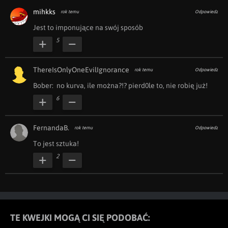
mihkks
rok temu
Odpowiedz
Jest to imponujące na swój sposób
5
ThereIsOnlyOneEvilIgnorance
rok temu
Odpowiedz
Bober:  no kurva, ile można?!? pierd0le to, nie robię już!
6
FernandaB.
rok temu
Odpowiedz
To jest sztuka!
2
TE KWEJKI MOGĄ CI SIĘ PODOBAĆ: