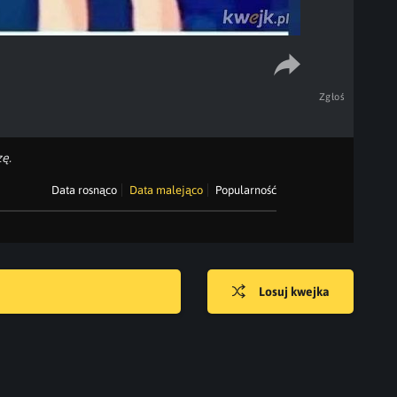
Zgłoś
ę.
Data rosnąco
Data malejąco
Popularność
Losuj kwejka