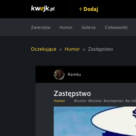
Dodaj
Zwierzęta
Humor
Galeria
Ciekawostki
Oczekujące
Humor
Zastępstwo
Remku
Zastępstwo
Humor
#humor
#dziwka
#zastepstwo
#w rob