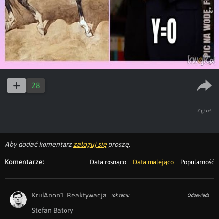
28
Zgłoś
Aby dodać komentarz
zaloguj się
proszę.
Komentarze:
Data rosnąco
Data malejąco
Popularność
KrulAnon1_Reaktywacja
rok temu
Odpowiedz
Stefan Batory