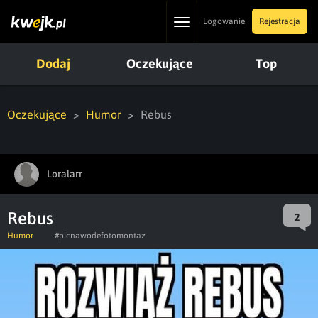
Toggle
Logowanie
Rejestracja
navigation
Dodaj
Oczekujące
Top
Oczekujące
Humor
Rebus
Loralarr
Rebus
2
Humor
#picnawodefotomontaz