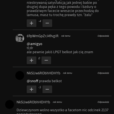
nieskrywaną satysfakcją jak jednej babie po 
drugiej dupa pęka z tego powodu i bzdury o 
prawdziwym facecie wreszcie przechodzą do 
lamusa, masz tu trochę prawdy tzn. "żalu"
-4
69pWmGpZrJ49vgiR
rok temu
Odpowiedz
@amigyo
tl;dr

ale pewnie jakiś LPGT bełkot jak cię znam
0
NkSlJw6RObhHDHYb
rok temu
Odpowiedz
@snoff
 prawda bełkot
-5
NkSlJw6RObhHDHYb
rok temu
Odpowiedz
Dziewczynom wolno wszystko a facetom nic odcinek 2137 