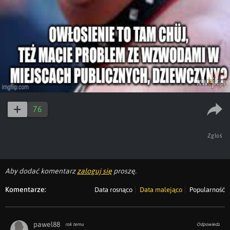
76
Zgłoś
Aby dodać komentarz
zaloguj się
proszę.
Komentarze:
Data rosnąco
Data malejąco
Popularność
pawel88
rok temu
Odpowiedz