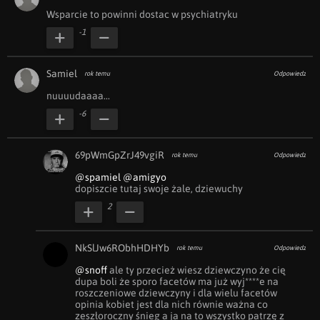
Wsparcie to powinni dostac w psychiatryku 
-1
Samiel
rok temu
Odpowiedz
nuuuudaaaa...
-6
69pWmGpZrJ49vgiR
rok temu
Odpowiedz
@spamiel
@amigyo
dopiszcie tutaj swoje żale, dziewuchy
2
NkSlJw6RObhHDHYb
rok temu
Odpowiedz
@snoff
 ale ty przecież wiesz dziewczyno że cię 
dupa boli że sporo facetów ma już wyj****e na 
roszczeniowe dziewczyny i dla wielu facetów 
opinia kobiet jest dla nich równie ważna co 
zeszłoroczny śnieg a ja na to wszystko patrzę z 