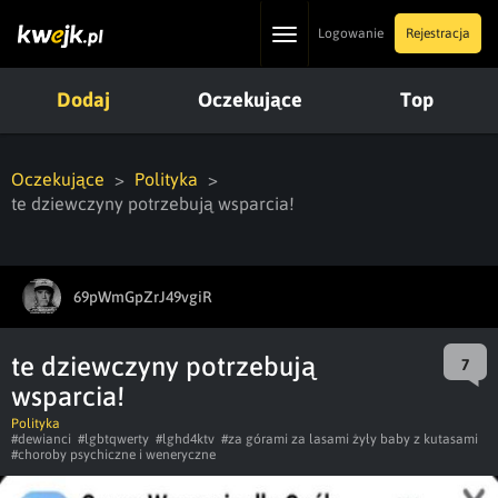
Toggle
Logowanie
Rejestracja
navigation
Dodaj
Oczekujące
Top
Oczekujące
Polityka
te dziewczyny potrzebują wsparcia!
69pWmGpZrJ49vgiR
te dziewczyny potrzebują
7
wsparcia!
Polityka
#dewianci
#lgbtqwerty
#lghd4ktv
#za górami za lasami żyły baby z kutasami
#choroby psychiczne i weneryczne