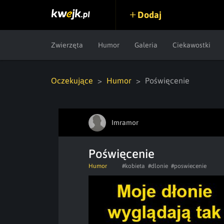
Dodaj
Zwierzęta
Humor
Galeria
Ciekawostki
Oczekujące
Humor
Poświęcenie
Imramor
Poświęcenie
Humor
#kobieta
#dlonie
#poswiecenie