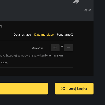
Zgłoś
ę.
Data rosnąco
Data malejąco
Popularność
6
Odpowiedz
mu o trzeciej w nocy grasz w karty w naszym 
z dom.
Losuj kwejka