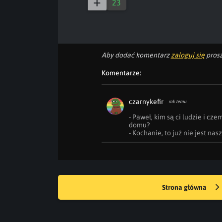
23
Aby dodać komentarz
zaloguj się
prosz
Komentarze:
czarnykefir
rok temu
- Paweł, kim są ci ludzie i cze
domu?

- Kochanie, to już nie jest nas
Strona główna