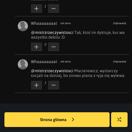
1
Whaaaaaaaat
rok temu
Odpowiedz
@mistrzrzeczywistosci
 Tak, ktoś im dyktuje, kur.wa 
wszystko debilu :D
0
Whaaaaaaaat
rok temu
Odpowiedz
@mistrzrzeczywistosci
 Macierewicz, wystarczy 
socjali na dzisiaj, bo znowu piana z ryja się wylewa.
1
Strona główna