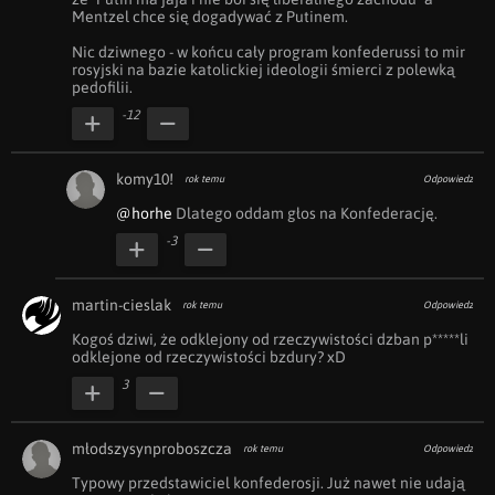
Mentzel chce się dogadywać z Putinem.

Nic dziwnego - w końcu cały program konfederussi to mir 
rosyjski na bazie katolickiej ideologii śmierci z polewką 
pedofilii.
-12
komy10!
rok temu
Odpowiedz
@horhe
 Dlatego oddam głos na Konfederację. 
-3
martin-cieslak
rok temu
Odpowiedz
Kogoś dziwi, że odklejony od rzeczywistości dzban p*****li 
odklejone od rzeczywistości bzdury? xD
3
młodszysynproboszcza
rok temu
Odpowiedz
Typowy przedstawiciel konfederosji. Już nawet nie udają 