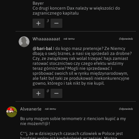
Bayer

Co drugi koncern Dax należy w większości do 
zagranicznego kapitału
3
Whaaaaaaaat
rok temu
Odpowiedz
@bari-bal
 I do kogo masz pretensje? Ze Niemcy 
dbają o swój biznes, a nasi się sprzedali za drobne? 
Czy, ze związkowy rak wolał trzepać hajs zamiast 
ratować stocznictwo czy czego efektu widzimy 
teraz górnictwie? Mogli nie sprzedawać i 
spróbować swoich sił w rynku międzynarodowym, 
ale fakt był taki ze produkowali niekonkurencyjne 
gowno, którego i tak nikt by nie kupił. 
0
Alveanerle
rok temu
Odpowiedz
Bo uny mogom sobie termometr z rtenciom kupić a my 
nie możem!!@!

C**j, że w dzisiejszych czasach człowiek w Polsce jest 
bardziej wolny niż kiedykolwiek wcześniej. Można 