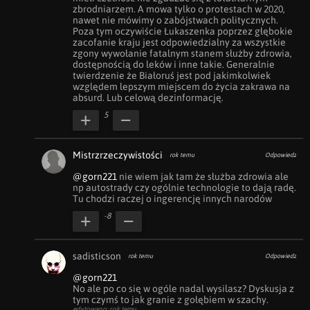
zbrodniarzem. A mowa tylko o protestach w 2020, 
nawet nie mówimy o zabójstwach politycznych. 
Poza tym oczywiście Łukaszenka poprzez głębokie 
zacofanie kraju jest odpowiedzialny za wszystkie 
zgony wywołanie fatalnym stanem służby zdrowia, 
dostępnością do leków i inne takie. Generalnie 
twierdzenie że Białoruś jest pod jakimkolwiek 
względem lepszym miejscem do życia zakrawa na 
absurd. Lub celową dezinformację.
5
Mistrzrzeczywistości
rok temu
Odpowiedz
@gorn221
 nie wiem jak tam że służba zdrowia ale 
np autostrady czy ogólnie technologie to dają radę. 
Tu chodzi raczej o ingerencję innych narodów
-8
sadisticson
rok temu
Odpowiedz
@gorn221
No ale po co się w ogóle nadal wysilasz? Dyskusja z 
tym czymś to jak granie z gołębiem w szachy.
edytowano: rok temu