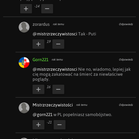
-14
zorardus
rok temu
Odpowiedz
@mistrzrzeczywistosci
 Tak - Puti 
19
Gorn221
rok temu
Odpowiedz
@mistrzrzeczywistosci
 Nie no, wiadomo, lepiej jak 
cię mogą zakatować na śmierć za niewłaściwe 
poglądy.
16
Mistrzrzeczywistości
rok temu
Odpowiedz
@gorn221
 w PL popełniasz samobójstwo.
-21