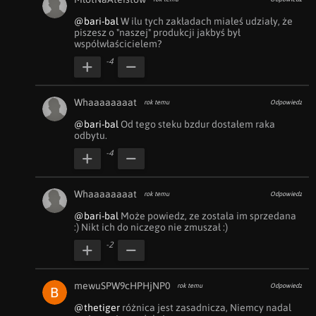
@bari-bal
 W ilu tych zakładach miałeś udziały, że 
piszesz o "naszej" produkcji jakbyś był 
współwłaścicielem?
-4
Whaaaaaaaat
rok temu
Odpowiedz
@bari-bal
 Od tego steku bzdur dostałem raka 
odbytu. 
-4
Whaaaaaaaat
rok temu
Odpowiedz
@bari-bal
 Może powiedz, ze została im sprzedana 
:) Nikt ich do niczego nie zmuszał :) 
-2
mewuSPW9cHPHjNP0
rok temu
Odpowiedz
@thetiger
 różnica jest zasadnicza, Niemcy nadal 