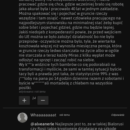
pracować gdzie się chce, gdzie wcześniej brało się robotę 
jaka akurat była i pracowało 40 lat w jednym zakładzie. 
Można spakować się i pojechać w gruncie rzeczy 
wszędzie i tam osiąść - nawet człowieka pracującego na 
najpodlejszym stanowisku na minimalnej stać żeby kupić 
sobie bilet i pojechać gdzieś, gdzie mu będzie lepiej.

Jakiś niedojeb z konpederastii powie, że przed wejściem 
do UE można se było założyć działalność bo nie było 
przepisów - oczywiście można było, tyle, że wiertarka 
kosztowała więcej niż wynosiła miesięczna pensja, która 
w gruncie rzeczy ledwo starczała na życie albo w ogóle 
nie starczała a teraz każdy Miras z kilku wypłat może 
odłożyć na sprzęt i zacząć robić na siebie. 

Wy k***a widzicie tych bambrów co się podorabiali na 
transformacji i myślicie, że sami w tamtej sytuacji byście 
tacy byli a prawda jest taka, że statystycznie 99% z was 
j***łoby na pana po 14 godzin dziennie razem z sobotami i 
byście w*******ali mortadelę z chlebem na wszystkie 
posiłki.
edytowano: rok temu
14
Whaaaaaaaat
rok temu
Odpowiedz
@alveanerle
 Najlepsze jest to, ze w takiej Białorusi 
czy Rosji takie kryptogeje działające na szkodę 