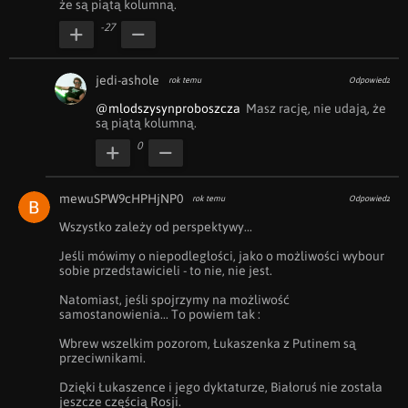
że są piątą kolumną.
-27
jedi-ashole
rok temu
Odpowiedz
@mlodszysynproboszcza
  Masz rację, nie udają, że 
są piątą kolumną. 
0
mewuSPW9cHPHjNP0
rok temu
Odpowiedz
Wszystko zależy od perspektywy...

Jeśli mówimy o niepodległości, jako o możliwości wybour 
sobie przedstawicieli - to nie, nie jest.

Natomiast, jeśli spojrzymy na możliwość 
samostanowienia... To powiem tak :

Wbrew wszelkim pozorom, Łukaszenka z Putinem są 
przeciwnikami.

Dzięki Łukaszence i jego dyktaturze, Białoruś nie została 
jeszcze częścią Rosji.
