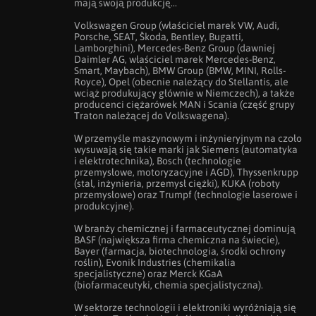
mają swoją produkcję...

Volkswagen Group (właściciel marek VW, Audi, 
Porsche, SEAT, Škoda, Bentley, Bugatti, 
Lamborghini), Mercedes-Benz Group (dawniej 
Daimler AG, właściciel marek Mercedes-Benz, 
Smart, Maybach), BMW Group (BMW, MINI, Rolls-
Royce), Opel (obecnie należący do Stellantis, ale 
wciąż produkujący głównie w Niemczech), a także 
producenci ciężarówek MAN i Scania (część grupy 
Traton należącej do Volkswagena).

W przemyśle maszynowym i inżynieryjnym na czoło 
wysuwają się takie marki jak Siemens (automatyka 
i elektrotechnika), Bosch (technologie 
przemysłowe, motoryzacyjne i AGD), Thyssenkrupp 
(stal, inżynieria, przemysł ciężki), KUKA (roboty 
przemysłowe) oraz Trumpf (technologie laserowe i 
produkcyjne).

W branży chemicznej i farmaceutycznej dominują 
BASF (największa firma chemiczna na świecie), 
Bayer (farmacja, biotechnologia, środki ochrony 
roślin), Evonik Industries (chemikalia 
specjalistyczne) oraz Merck KGaA 
(biofarmaceutyki, chemia specjalistyczna).

W sektorze technologii i elektroniki wyróżniają się 