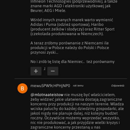
Infineon Technologies (półprzewodniki), a także 
znane marki AGD i elektroniki użytkowej jak 
Beurer, AEG i Miele.

Wśród innych znanych marek warto wymienić 
Adidas i Puma (odzież sportowa), Haribo 
(producent żelków i słodyczy) oraz Ritter Sport 
(czekolada produkowana w Niemczech).

A teraz zróbmy porównanie z Niemcami ile 
produkcji w Polsce należy do Polski i Polsce 
przynosi zyski...

No i zrób tę listę dla Niemiec..  też porównamy
1
mewuSPW9cHPHjNP0
rok temu
Odpowiedz
@mlotnaateistow
 nie muszę być właścicielem, 
żeby widzieć jakie ułatwienia dostają zagraniczne 
koncerny przy produkcji na naszym terenie. Wladza 
wciska paluchy do każdej dziedziny gospodarki, ale 
jakoś nigdy nie planuje dalej, niż kolejny budżet 
roczny. Oczywiście możemy wyprzedać wszystko, 
nic nie produkować, a jak przyjdzie wielki kryzys i 
zagraniczne koncerny przestaną u nas 