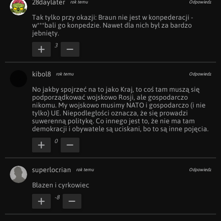
28daylater
rok temu
Odpowiedz
Tak tylko przy okazji: Braun nie jest w konpederacji - 
w***bali go konpedzie. Nawet dla nich był za bardzo 
jebnięty.
3
kibol8
rok temu
Odpowiedz
No jakby spojrzeć na to jako Kraj, to coś tam muszą się 
podporządkować wojskowo Rosji, ale gospodarczo 
nikomu. My wojskowo musimy NATO i gospodarczo (i nie 
tylko) UE. Niepodległości oznacza, że się prowadzi 
suwerenną politykę. Co innego jest to, że nie ma tam 
demokracji i obywatele są uciskani, bo to są inne pojęcia. 
0
superlocrian
rok temu
Odpowiedz
Błazen i cyrkowiec
-8