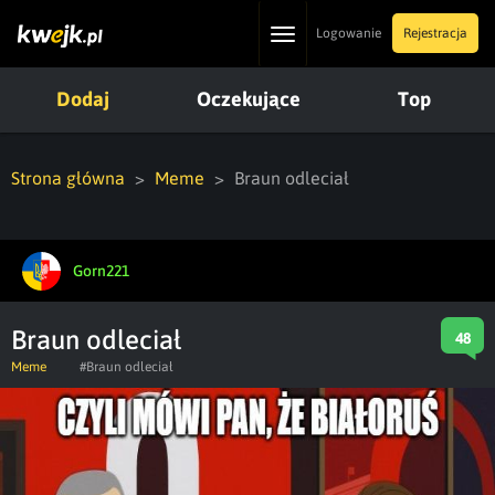
Toggle
Logowanie
Rejestracja
navigation
Dodaj
Oczekujące
Top
Strona główna
Meme
Braun odleciał
Gorn221
Braun odleciał
48
Meme
#Braun odleciał