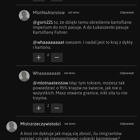
MlotNaAteistow
rok temu
Odpowiedz
@gorn221
 to, że dzięki temu określenie kartoflane 
imperium do nich pasuje. A do Łukaszenki pasuje 
Kartoflany Fuhrer.

@whaaaaaaaat
 owszem. I nadal jest to kraj z dykty 
i kartonu.
0
Whaaaaaaaat
rok temu
Odpowiedz
@mlotnaateistow
 Idąc tym tokiem, możesz tak 
powiedzieć o 95% krajów na świecie, jak nie o 
wszystkich. Masz otwarta granice, nikt siła tu nie 
trzyma. 
1
Mistrzrzeczywistości
rok temu
Odpowiedz
A ktoś im dyktuje jak mają się zbroić, ilu imigrantów 
przyjąć czy jak transportować cukierki karmelowe?