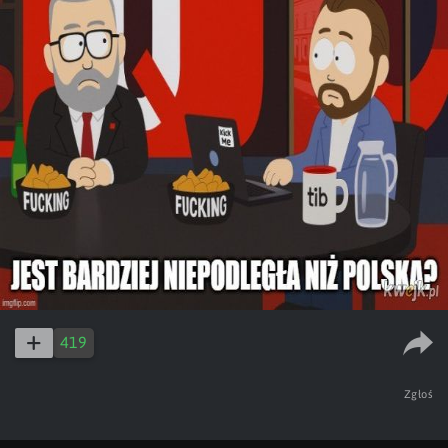
419
Zgłoś