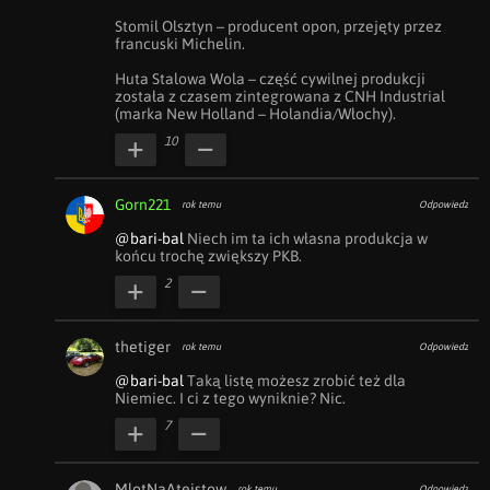
Stomil Olsztyn – producent opon, przejęty przez 
francuski Michelin.

Huta Stalowa Wola – część cywilnej produkcji 
została z czasem zintegrowana z CNH Industrial 
(marka New Holland – Holandia/Włochy).
10
Gorn221
rok temu
Odpowiedz
@bari-bal
 Niech im ta ich własna produkcja w 
końcu trochę zwiększy PKB.
2
thetiger
rok temu
Odpowiedz
@bari-bal
 Taką listę możesz zrobić też dla 
Niemiec. I ci z tego wyniknie? Nic.
7
MlotNaAteistow
rok temu
Odpowiedz