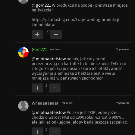
@gorn221
 W produkcji na osobę - pierwsze miejsce 
na świecie!

https://pl.atlasbig.com/kraje-wedlug-produkcji-
ziemniakow
-5
Gorn221
rok temu
Odpowiedz
@mlotnaateistow
 no tak, jak cały areał 
przeznaczają na kartofle to to nie sztuka. Tylko co 
z tego że pół kraju obsiali skoro ich efektywność 
wyciągania ziemniaka z hektara jest o wiele 
mniejsza niż w państwach zachodnich.
2
Whaaaaaaaat
rok temu
Odpowiedz
@mlotnaateistow
 Polska jest TOP jeden jeżeli 
chodzi o wzrost PKB od 1990 roku, wzrost o 900%… 
ale jaki.es odklejone jelopy będą jeszcze szczekać. 
0