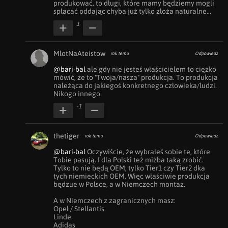
produkować, to długi, które mamy będziemy mogli 
spłacać oddając chyba już tylko złoża naturalne...
1
MlotNaAteistow
rok temu
Odpowiedz
@bari-bal
 ale gdy nie jesteś właścicielem to ciężko 
mówić, że to "Twoja/nasza" produkcja. To produkcja 
należąca do jakiegoś konkretnego człowieka/ludzi. 
Nikogo innego.
-1
thetiger
rok temu
Odpowiedz
@bari-bal
 Oczywiście, że wybrałeś sobie te, które 
Tobie pasują. I dla Polski też miżba taką zrobić. 
Tylko to nie będą OEM, tylko Tier1 czy Tier2 dka 
tych niemieckich OEM. Więc właściwie produkcja 
będzue w Polsce, a w Niemczech montaż.

A w Niemczech z zagranicznych masz:

Opel / Stellantis

Linde 

Adidas 
