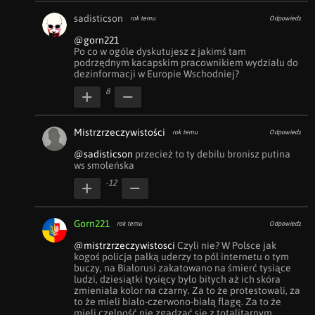
sadisticson
rok temu
Odpowiedz
@gorn221
Po co w ogóle dyskutujesz z jakimś tam 
podrzędnym kacapskim pracownikiem wydziału do 
dezinformacji w Europie Wschodniej?
8
Mistrzrzeczywistości
rok temu
Odpowiedz
@sadisticson
 przecież to ty debilu bronisz putina 
ws smoleńska
-12
Gorn221
rok temu
Odpowiedz
@mistrzrzeczywistosci
 Czyli nie? W Polsce jak 
kogoś policja pałką uderzy to pół internetu o tym 
buczy, na Białorusi zakatowano na śmierć tysiące 
ludzi, dziesiątki tysięcy było bitych aż ich skóra 
zmieniała kolor na czarny. Za to że protestowali, za 
to że mieli biało-czerwono-białą flagę. Za to że 
mieli czelność nie zgadzać się z totalitarnym 