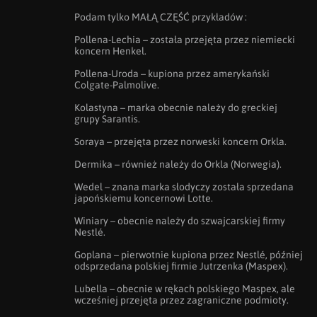
Podam tylko MAŁĄ CZĘŚĆ przykładów : 

Pollena-Lechia – została przejęta przez niemiecki 
koncern Henkel.

Pollena-Uroda – kupiona przez amerykański 
Colgate-Palmolive.

Kolastyna – marka obecnie należy do greckiej 
grupy Sarantis.

Soraya – przejęta przez norweski koncern Orkla.

Dermika – również należy do Orkla (Norwegia).

Wedel – znana marka słodyczy została sprzedana 
japońskiemu koncernowi Lotte.

Winiary – obecnie należy do szwajcarskiej firmy 
Nestlé.

Goplana – pierwotnie kupiona przez Nestlé, później 
odsprzedana polskiej firmie Jutrzenka (Maspex).

Lubella – obecnie w rękach polskiego Maspex, ale 
wcześniej przejęta przez zagraniczne podmioty.
