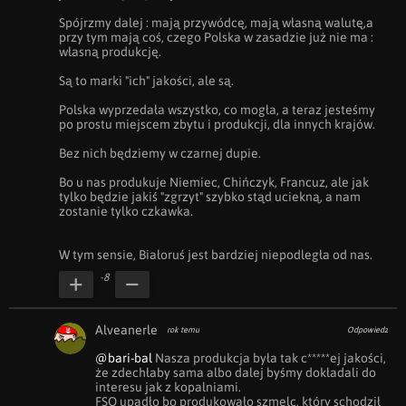
Spójrzmy dalej : mają przywódcę, mają własną walutę,a 
przy tym mają coś, czego Polska w zasadzie już nie ma : 
własną produkcję.

Są to marki "ich" jakości, ale są.

Polska wyprzedała wszystko, co mogła, a teraz jesteśmy 
po prostu miejscem zbytu i produkcji, dla innych krajów.

Bez nich będziemy w czarnej dupie.

Bo u nas produkuje Niemiec, Chińczyk, Francuz, ale jak 
tylko będzie jakiś "zgrzyt" szybko stąd uciekną, a nam 
zostanie tylko czkawka.

W tym sensie, Białoruś jest bardziej niepodległa od nas.
-8
Alveanerle
rok temu
Odpowiedz
@bari-bal
 Nasza produkcja była tak c*****ej jakości, 
że zdechłaby sama albo dalej byśmy dokładali do 
interesu jak z kopalniami. 

FSO upadło bo produkowało szmelc, który schodził 