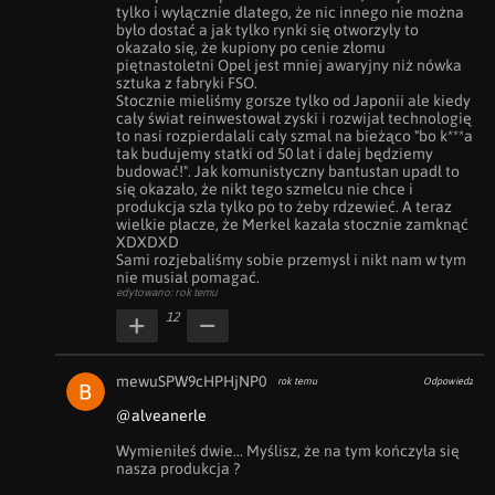
tylko i wyłącznie dlatego, że nic innego nie można 
było dostać a jak tylko rynki się otworzyły to 
okazało się, że kupiony po cenie złomu 
piętnastoletni Opel jest mniej awaryjny niż nówka 
sztuka z fabryki FSO. 

Stocznie mieliśmy gorsze tylko od Japonii ale kiedy 
cały świat reinwestował zyski i rozwijał technologię 
to nasi rozpierdalali cały szmal na bieżąco "bo k***a 
tak budujemy statki od 50 lat i dalej będziemy 
budować!". Jak komunistyczny bantustan upadł to 
się okazało, że nikt tego szmelcu nie chce i 
produkcja szła tylko po to żeby rdzewieć. A teraz 
wielkie płacze, że Merkel kazała stocznie zamknąć 
XDXDXD

Sami rozjebaliśmy sobie przemysł i nikt nam w tym 
nie musiał pomagać.
edytowano: rok temu
12
mewuSPW9cHPHjNP0
rok temu
Odpowiedz
@alveanerle
Wymieniłeś dwie... Myślisz, że na tym kończyła się 
nasza produkcja ?
