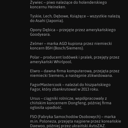
Żywiec – piwo należące do holenderskiego 
koncernu Heineken.

Tyskie, Lech, Dębowe, Książęce – wszystkie należą 
do Asahi (Japonia).

Opony Dębica – przejęte przez amerykańskiego 
Goodyeara.

Zelmer – marka AGD kupiona przez niemiecki 
koncern BSH (Bosch/Siemens).

Polar – producent lodówek i pralek, przejęty przez 
amerykański Whirlpool.

Elwro – dawna firma komputerowa, przejęta przez 
niemiecki Siemens, a następnie zlikwidowana.

FagorMastercook – należał do hiszpańskiego 
Fagor, który zbankrutował w 2013 roku.

Ursus – ciągniki rolnicze, współpracowały z 
chińskim koncernem Dongfeng, później firma 
ogłosiła upadłość.

FSO (Fabryka Samochodów Osobowych) – marka 
m.in. Poloneza, przejęta najpierw przez koreańskie 
Daewoo, później przez ukraiński AvtoZAZ.
