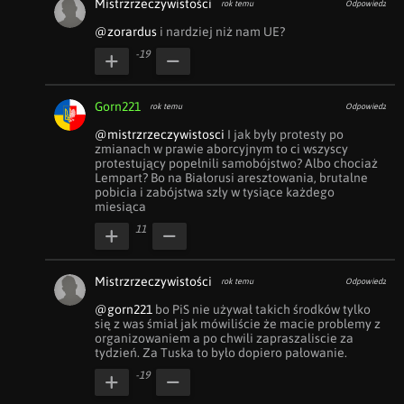
Mistrzrzeczywistości
rok temu
Odpowiedz
@zorardus
 i nardziej niż nam UE?
-19
Gorn221
rok temu
Odpowiedz
@mistrzrzeczywistosci
 I jak były protesty po 
zmianach w prawie aborcyjnym to ci wszyscy 
protestujący popełnili samobójstwo? Albo chociaż 
Lempart? Bo na Białorusi aresztowania, brutalne 
pobicia i zabójstwa szły w tysiące każdego 
miesiąca
11
Mistrzrzeczywistości
rok temu
Odpowiedz
@gorn221
 bo PiS nie używał takich środków tylko 
się z was śmiał jak mówiliście że macie problemy z 
organizowaniem a po chwili zapraszaliscie za 
tydzień. Za Tuska to było dopiero pałowanie.
-19