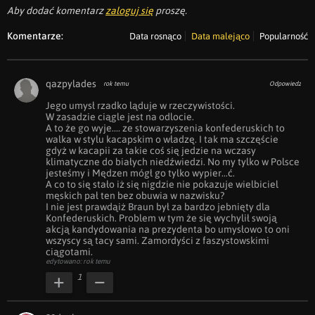
Aby dodać komentarz
zaloguj się
proszę.
Komentarze:
Data rosnąco
Data malejąco
Popularność
qazpylades
rok temu
Odpowiedz
Jego umysł rzadko ląduje w rzeczywistości.

W zasadzie ciągle jest na odlocie.

A to że go wyje.... ze stowarzyszenia konfederuskich to 
walka w stylu kacapskim o władzę. I tak ma szczęście 
gdyż w kacapii za takie coś się jedzie na wczasy 
klimatyczne do białych niedźwiedzi. No my tylko w Polsce 
jesteśmy i Mędzen mógł go tylko wypier...ć.

A co to się stało iż się nigdzie nie pokazuje wielbiciel 
męskich pał ten bez obuwia w nazwisku?

I nie jest prawdąiż Braun był za bardzo jebnięty dla 
Konfederuskich. Problem w tym że się wychylił swoją 
akcją kandydowania na prezydenta bo umysłowo to oni 
wszyscy są tacy sami. Zamordyści z faszystowskimi 
ciągotami.
edytowano: rok temu
1