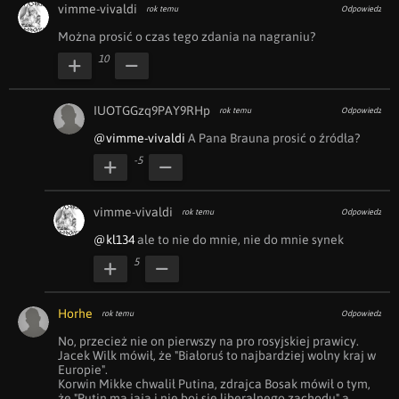
vimme-vivaldi
rok temu
Odpowiedz
Można prosić o czas tego zdania na nagraniu?
10
IUOTGGzq9PAY9RHp
rok temu
Odpowiedz
@vimme-vivaldi
 A Pana Brauna prosić o źródła?
-5
vimme-vivaldi
rok temu
Odpowiedz
@kl134
 ale to nie do mnie, nie do mnie synek
5
Horhe
rok temu
Odpowiedz
No, przecież nie on pierwszy na pro rosyjskiej prawicy. 
Jacek Wilk mówił, że "Białoruś to najbardziej wolny kraj w 
Europie".

Korwin Mikke chwalił Putina, zdrajca Bosak mówił o tym, 
że "Putin ma jaja i nie boi się liberalnego zachodu" a 