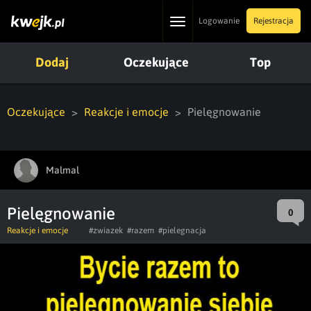
Toggle
Logowanie
Rejestracja
navigation
Dodaj
Oczekujące
Top
Oczekujące
Reakcje i emocje
Pielęgnowanie
Malmal
Pielęgnowanie
0
Reakcje i emocje
#zwiazek
#razem
#pielegnacja