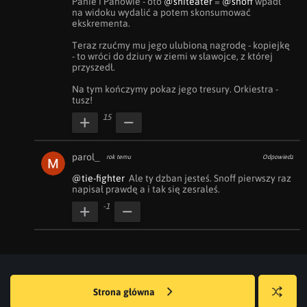
Panie i Panowie - oto 
@shiteater
 = 
@snoff
 wpadł 
na widoku wydalić a potem skonsumować 
ekskrementa. 

Teraz rzućmy mu jego ulubioną nagrodę - kopiejkę 
- to wróci do dziury w ziemi w sławojce, z której 
przyszedł. 

Na tym kończymy pokaz jego tresury. Orkiestra - 
tusz!
15
parol_
rok temu
Odpowiedz
@tie-fighter
  Ale ty dzban jesteś. Snoff pierwszy raz 
napisał prawdę a i tak się zesraleś.
-1
Strona główna