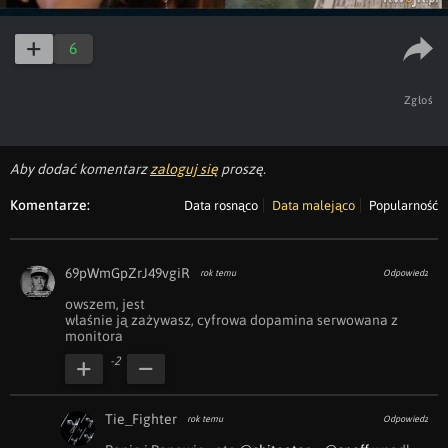
6
Zgłoś
Aby dodać komentarz
zaloguj się
proszę.
Komentarze:
Data rosnąco
Data malejąco
Popularność
69pWmGpZrJ49vgiR
rok temu
Odpowiedz
owszem, jest

właśnie ją zażywasz, cyfrowa dopamina serwowana z 
monitora
-2
Tie_Fighter
rok temu
Odpowiedz