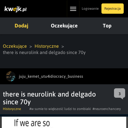
Toggle
Logowanie
Rejestracja
navigation
Dodaj
Oczekujące
Top
Oczekujące
Historyczne
there is neurolink and delgado since 70y
juju_kemet_utu4idiocracy_business
there is neurolink and delgado
3
since 70y
Historyczne
#w sumie to większość ludzi to zombiaki
#neuroenchancery