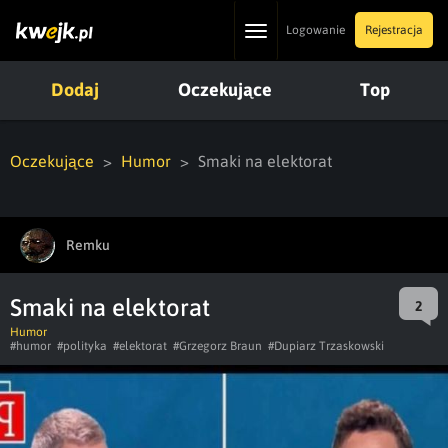
Toggle
Logowanie
Rejestracja
navigation
Dodaj
Oczekujące
Top
Oczekujące
Humor
Smaki na elektorat
Remku
Smaki na elektorat
2
Humor
#humor
#polityka
#elektorat
#Grzegorz Braun
#Dupiarz Trzaskowski