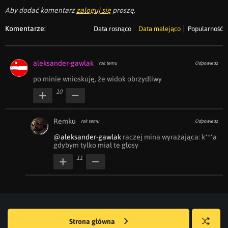
Aby dodać komentarz
zaloguj się
proszę.
Komentarze:
Data rosnąco
Data malejąco
Popularność
aleksander-gawlak
rok temu
Odpowiedz
po minie wnioskuję, że widok obrzydliwy
10
Remku
rok temu
Odpowiedz
@aleksander-gawlak
 raczej mina wyrażająca: k***a 
gdybym tylko miał te głosy
11
Strona główna