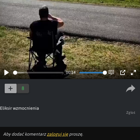
00:14
Play
Enable
PIP
Ent
captions
ful
8
Eliksir wzmocnienia
Zgłoś
Aby dodać komentarz
zaloguj się
proszę.