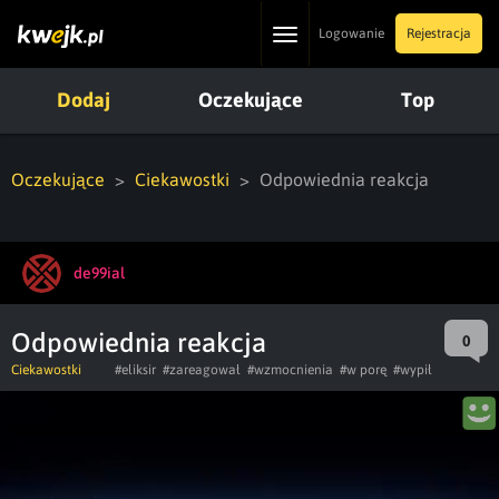
Toggle
Logowanie
Rejestracja
navigation
Dodaj
Oczekujące
Top
Oczekujące
Ciekawostki
Odpowiednia reakcja
de99ial
Odpowiednia reakcja
0
Ciekawostki
#eliksir
#zareagował
#wzmocnienia
#w porę
#wypił