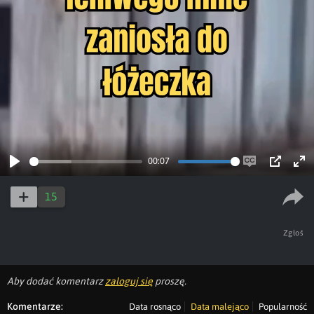
00:07
Play
Enable
PIP
Ent
captions
ful
15
Zgłoś
Aby dodać komentarz
zaloguj się
proszę.
Komentarze:
Data rosnąco
Data malejąco
Popularność