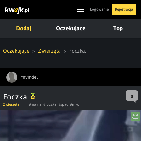
Toggle
Logowanie
Rejestracja
navigation
Dodaj
Oczekujące
Top
Oczekujące
Zwierzęta
Foczka.
Yavindel
Foczka.
0
Zwierzęta
#mama
#foczka
#spac
#myc