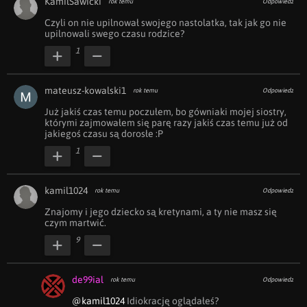
KamilSawicki
rok temu
Odpowiedz
Czyli on nie upilnował swojego nastolatka, tak jak go nie 
upilnowali swego czasu rodzice?
1
mateusz-kowalski1
rok temu
Odpowiedz
Już jakiś czas temu poczułem, bo gówniaki mojej siostry, 
którymi zajmowałem się parę razy jakiś czas temu już od 
jakiegoś czasu są dorosłe :P
1
kamil1024
rok temu
Odpowiedz
Znajomy i jego dziecko są kretynami, a ty nie masz się 
czym martwić.
9
de99ial
rok temu
Odpowiedz
@kamil1024
 Idiokrację oglądałeś?