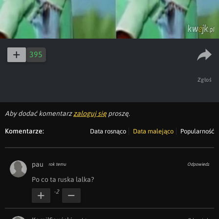
395
Zgłoś
Aby dodać komentarz
zaloguj się
proszę.
Komentarze:
Data rosnąco
Data malejąco
Popularność
pau
rok temu
Odpowiedz
Po co ta ruska lalka?
-2