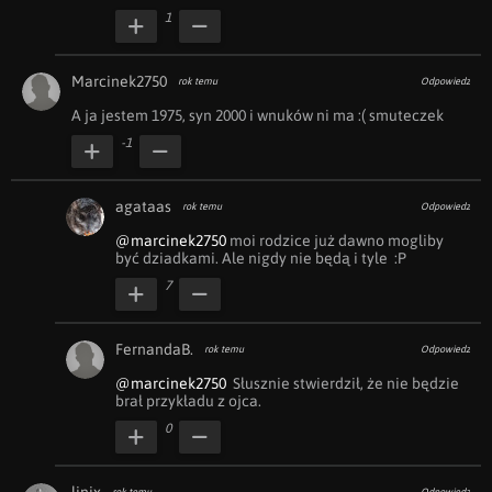
1
Marcinek2750
rok temu
Odpowiedz
A ja jestem 1975, syn 2000 i wnuków ni ma :( smuteczek
-1
agataas
rok temu
Odpowiedz
@marcinek2750
 moi rodzice już dawno mogliby 
być dziadkami. Ale nigdy nie będą i tyle  :P
7
FernandaB.
rok temu
Odpowiedz
@marcinek2750
  Słusznie stwierdził, że nie będzie 
brał przykładu z ojca.
0