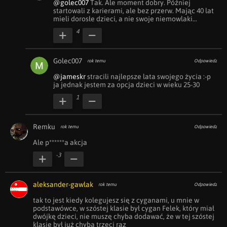
@golec007
 Tak. Ale moment dobry. Później 
startowali z karierami, ale bez przerw. Mając 40 lat 
mieli dorosłe dzieci, a nie swoje niemowlaki...
4
Golec007
rok temu
Odpowiedz
@jameskr
 stracili najlepsze lata swojego życia :-p 
ja jednak jestem za opcja dzieci w wieku 25-30
1
Remku
rok temu
Odpowiedz
Ale p******a akcja
-3
aleksander-gawlak
rok temu
Odpowiedz
tak to jest kiedy kolegujesz się z cyganami, u mnie w 
podstawówce, w szóstej klasie był cygan Felek, który miał 
dwójkę dzieci, nie muszę chyba dodawać, że w tej szóstej 
klasie był już chyba trzeci raz