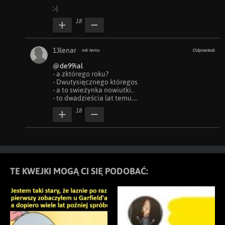
:-|
18
13lenar
rok temu
Odpowiedz
@de99ial
- a zktórego roku?

- Dwutysięcznego któregos

- a to swieżynka nowiutki..

- to dwadzieścia lat temu....
18
TE KWEJKI MOGĄ CI SIĘ PODOBAĆ: