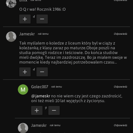
linix
rok temu
Odpowiedz
O Q r wa! Rocznik 1986 :O
4
Jameskr
rok temu
Odpowiedz
Tak myślałem o koledze z liceum który był w ciąży z 
koleżanką z klasy zaraz po maturze.Oboje poszli na 
studia pomogli rodzice i teściowie. Do końca studiów 
mieli dwójkę. Teraz im zazdroszczę. Bo ja miałem swoje w 
momencie kiedy najbardziej potrzebowałem czasu...
4
Golec007
rok temu
Odpowiedz
@jameskr
 no nie wiem czy jest czego zazdrościć, 
oni też mieli 10 lat wyjętych z życiorysu.
9
Jameskr
rok temu
Odpowiedz