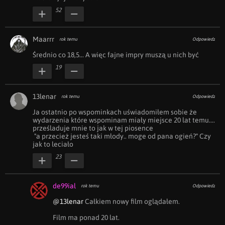
52
Maarrr
rok temu
Odpowiedz
Średnio co 18,5... A więc fajne impry muszą u nich być
19
13lenar
rok temu
Odpowiedz
Ja ostatnio po wspominkach uświadomiłem sobie że 
wydarzenia które wspominam miały miejsce 20 lat temu.... 
prześladuje mnie to jak w tej piosence

 "a przecież jesteś taki młody.. moge od pana ogień?" Czy 
jak to leciało
23
de99ial
rok temu
Odpowiedz
@13lenar
 Całkiem nowy film oglądałem.

Film ma ponad 20 lat.
