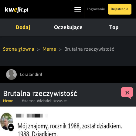
Toggle
Logowanie
Rejestracja
navigation
Dodaj
Oczekujące
Top
Strona główna
Meme
Brutalna rzeczywistość
Loralandiril
Brutalna rzeczywistość
19
Meme
#starosc
#dziadek
#czasleci