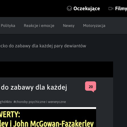
Oczekujące
Film
Polityka
Reakcje i emocje
Newsy
Motoryzacja
iecko do zabawy dla każdej pary dewiantów
o do zabawy dla każdej
20
lghd4ktv
#choroby psychiczne i weneryczne