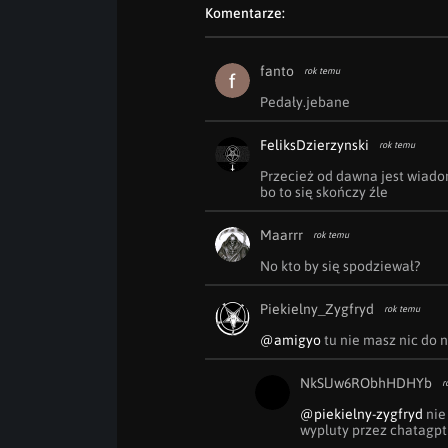
Komentarze:
fanto
rok temu
Pedały.jebane
FeliksDzierzynski
rok temu
Przecież od dawna jest wiado
bo to się skończy źle
Maarrr
rok temu
No kto by się spodziewał?
Piekielny_Zygfryd
rok temu
@amigyo
 tu nie masz nic do 
NkSlJw6RObhHDHYb
r
@piekielny-zygfryd
 ni
wypluty przez chatagpt