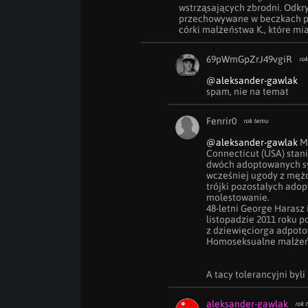
wstrząsających zbrodni. Odkry
przechowywane w beczkach po
córki małżeństwa K., które mia
69pWmGpZrJ49vgiR
rok
@aleksander-gawlak
spam, nie na temat
Fenrir0
rok temu
@aleksander-gawlak
 M
Connecticut (USA) stan
dwóch adoptowanych syn
wcześniej ugody z mężc
trójki pozostałych adop
molestowanie.

48-letni George Harasz i
listopadzie 2011 roku 
z dziewięciorga adpotow
Homoseksualne małżeńst
A tacy tolerancyjni byli
aleksander-gawlak
rok 