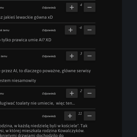
4
emu
Odpowiedz
z jakieś lewackie gówna xD
-6
ok temu
Odpowiedz
o tylko prawica umie AI? XD
3
 temu
Odpowiedz
przez AI, to dlaczego poważne, główne serwisy 
jestem niesamowity
2
emu
Odpowiedz
ugiwać toalety nie umiecie,  więc ten...
11
Odpowiedz
dzina, w każdą niedzielę byli w kościele". Tak 
i, w której mieszkała rodzina Kowalczyków. 
kniętymi drzwiami dochodziło do 