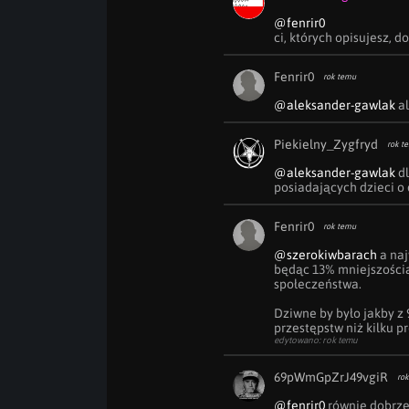
@fenrir0
ci, których opisujesz, do
Fenrir0
rok temu
@aleksander-gawlak
 a
Piekielny_Zygfryd
rok t
@aleksander-gawlak
 d
posiadających dzieci o
Fenrir0
rok temu
@szerokiwbarach
 a na
będąc 13% mniejszością
społeczeństwa.

Dziwne by było jakby z
przestępstw niż kilku 
edytowano: rok temu
69pWmGpZrJ49vgiR
rok
@fenrir0
 równie dobrze