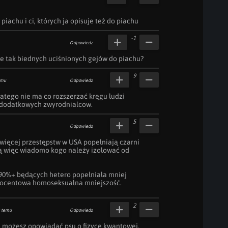
 piachu i ci, których ja opisuje też do piachu
-1
Odpowiedz
le tak biednych uciśnionych gejów do piachu?
9
emu
Odpowiedz
latego nie ma co rozszerzać kręgu ludzi 
 dodatkowych zwyrodnialcow.
5
Odpowiedz
jwięcej przestępstw w USA popełniają czarni 
 więc wiadomo kogo należy izolować od 
 90%+ będących hetero popełniała mniej 
procentowa homoseksualna mniejszość.
2
 temu
Odpowiedz
 możesz opowiadać psu o fizyce kwantowej, 