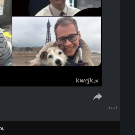
Zgłoś
ę.