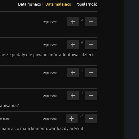
Data rosnąco
Data malejąco
Popularność
3
Odpowiedz
6
Odpowiedz
me że pedały nie powinni móc adoptowac dzieci 
5
Odpowiedz
3
Odpowiedz
napisania?
-7
ok temu
Odpowiedz
e mam a co mam komentować każdy artykuł 