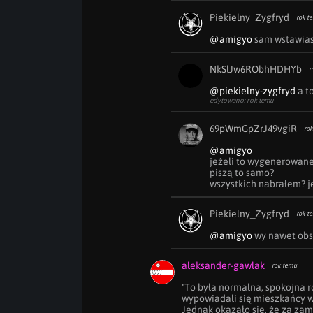
Piekielny_Zygfryd
rok t
@amigyo
 sam wstawias
NkSlJw6RObhHDHYb
r
@piekielny-zygfryd
 a t
edytowano: rok temu
69pWmGpZrJ49vgiR
rok
@amigyo
jeżeli to wygenerowane 
piszą to samo?

wszystkich nabrałem? 
Piekielny_Zygfryd
rok t
@amigyo
 wy nawet obsł
aleksander-gawlak
rok temu
"To była normalna, spokojna ro
wypowiadali się mieszkańcy ws
Jednak okazało się, że za zam