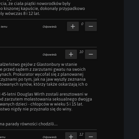
cia, że ciała piątki noworodków były 
 kiszonej kapuście, dokonały przypadkowo 
ły wówczas 8 i 12 lat.
0
 temu
Odpowiedz
10
Odpowiedz
ałżeństwo gejów z Glastonbury w stanie 
ie przed sądem z zarzutami gwatu na swoich 
ach. Prokurator wycofał się z planowanej 
zyznami po tym, jak na jaw wyszły zeznania 
towanych synów, którzy także oskarżają ich o 
 45-letni Douglas Wirth zostali aresztowani w 
pod zarzutem molestowania seksualnego dwojga 
anych dzieci - chłopców w wieku 5 i 15 lat. 
wo nigdy nie przyznało się do winy.

 na parady równości chodzili....
12
temu
Odpowiedz