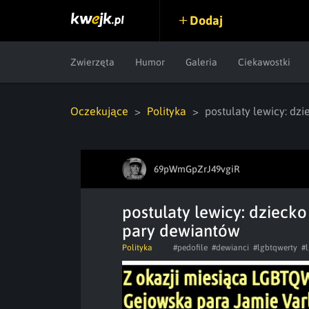
Dodaj
Zwierzęta
Humor
Galeria
Ciekawostki
Oczekujące
Polityka
postulaty lewicy: dz
69pWmGpZrJ49vgiR
postulaty lewicy: dzieck
pary dewiantów
Polityka
#pedofile
#dewianci
#lgbtqwerty
#