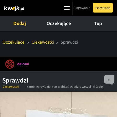
Toggle
Logowanie
Rejestracja
navigation
Dodaj
Oczekujące
Top
Oczekujące
Ciekawostki
Sprawdzi
de99ial
Sprawdzi
0
Ciekawostki
#zrob
#przyjdzie
#co zrobiłeś
#będzie węszył
#i lepiej