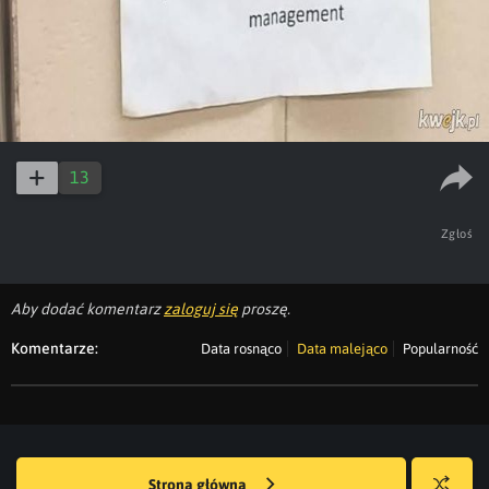
13
Zgłoś
Aby dodać komentarz
zaloguj się
proszę.
Komentarze:
Data rosnąco
Data malejąco
Popularność
Strona główna