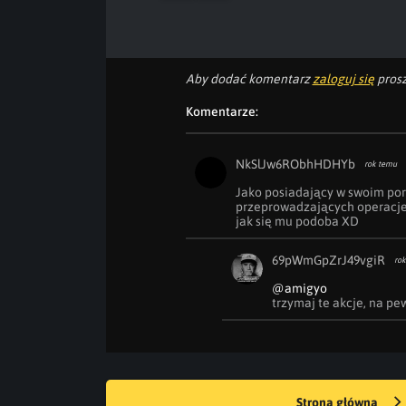
Aby dodać komentarz
zaloguj się
prosz
Komentarze:
NkSlJw6RObhHDHYb
rok temu
Jako posiadający w swoim portf
przeprowadzających operacje 
jak się mu podoba XD
69pWmGpZrJ49vgiR
rok
@amigyo
trzymaj te akcje, na pe
Strona główna