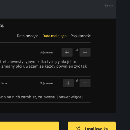
Zgłoś
ę.
Data rosnąco
Data malejąco
Popularność
-4
Odpowiedz
elu inwestycyjnym kilka tysięcy akcji firm 
zmiany płci uważam że każdy powinien żyć tak 
0
 temu
Odpowiedz
wno na nich zarobisz, zainwestuj nawet więcej
Losuj kwejka