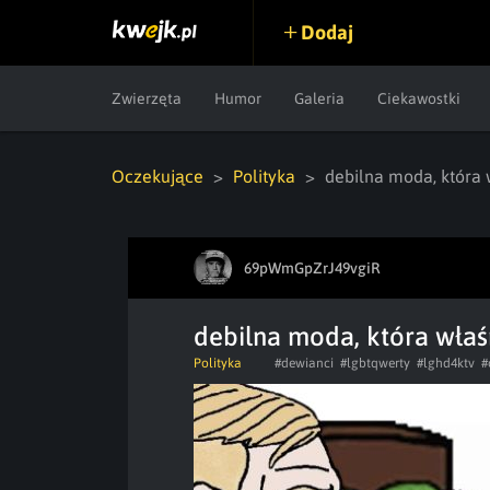
Dodaj
Zwierzęta
Humor
Galeria
Ciekawostki
Oczekujące
Polityka
debilna moda, która
69pWmGpZrJ49vgiR
debilna moda, która wła
Polityka
#dewianci
#lgbtqwerty
#lghd4ktv
#