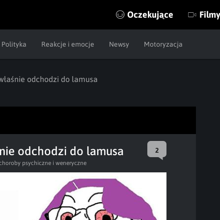
Oczekujące
Film
Polityka
Reakcje i emocje
Newsy
Motoryzacja
 właśnie odchodzi do lamusa
śnie odchodzi do lamusa
2
choroby psychiczne i weneryczne