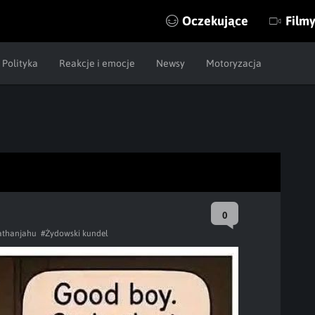
Oczekujące
Film
Polityka
Reakcje i emocje
Newsy
Motoryzacja
0
athanjahu
#Żydowski kundel