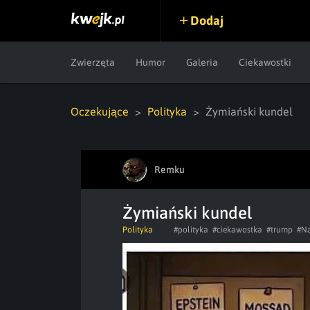
Dodaj
Zwierzęta
Humor
Galeria
Ciekawostki
Oczekujące
Polityka
Żymiański kundel
Remku
Żymiański kundel
Polityka
#polityka
#ciekawostka
#trump
#N