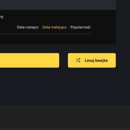
ę.
Data rosnąco
Data malejąco
Popularność
Losuj kwejka