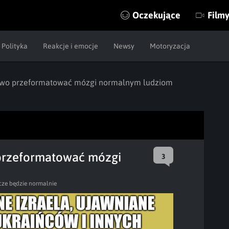
Oczekujące
Film
Polityka
Reakcje i emocje
Newsy
Motoryzacja
łatwo przeformatować mózgi normalnym ludziom
 przeformatować mózgi
3
cze będzie normalnie