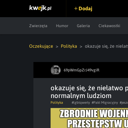
Dodaj
Zwierzęta
Humor
Galeria
Ciekawostki
Oczekujące
Polityka
okazuje się, że nie
69pWmGpZrJ49vgiR
okazuje się, że niełatwo
normalnym ludziom
Polityka
#lgbtqwerty
#Pakt Migracyjny
#jesz