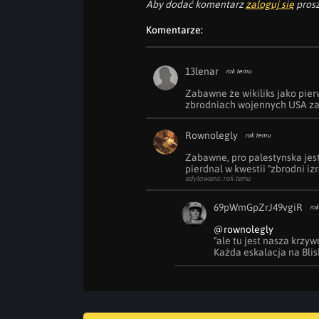
Aby dodać komentarz
zaloguj się
prosz
Komentarze:
13lenar
rok temu
Zabawne że wikiliks jako pier
zbrodniach wojennych USA za c
Rownolegly
rok temu
Zabawne, pro palestynska jest 
pierdnal w kwestii "zbrodni iz
edytowano: rok temu
69pWmGpZrJ49vgiR
rok
@rownolegly
"ale tu jest nasza krzywd
Każda eskalacja na Blis