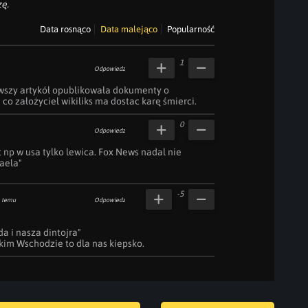
ę.
Data rosnąco
Data malejąco
Popularność
1
Odpowiedz
wszy artykół opublikowała dokumenty o 
o założyciel wikiliks ma dostac karę śmierci.
0
Odpowiedz
np w usa tylko lewica. Fox News nadal nie 
raela"
-5
 temu
Odpowiedz
a i nasza dintojra"

kim Wschodzie to dla nas kiepsko.