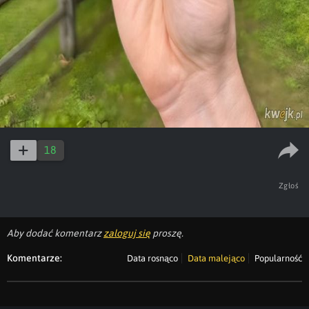
18
Zgłoś
Aby dodać komentarz
zaloguj się
proszę.
Komentarze:
Data rosnąco
Data malejąco
Popularność