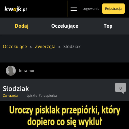
Toggle
Logowanie
Rejestracja
navigation
Dodaj
Oczekujące
Top
Oczekujące
Zwierzęta
Słodziak
Imramor
Słodziak
0
Zwierzęta
#piskle
#przepiorka