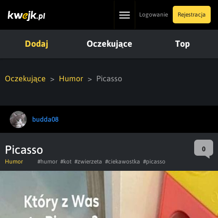
Toggle
Logowanie
Rejestracja
navigation
Dodaj
Oczekujące
Top
Oczekujące
Humor
Picasso
budda08
Picasso
0
Humor
#humor
#kot
#zwierzeta
#ciekawostka
#picasso