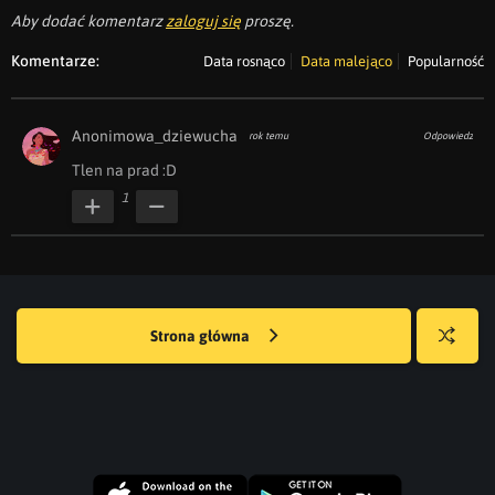
Aby dodać komentarz
zaloguj się
proszę.
Komentarze:
Data rosnąco
Data malejąco
Popularność
Anonimowa_dziewucha
rok temu
Odpowiedz
Tlen na prad :D
1
Strona główna
Losuj
kwejka