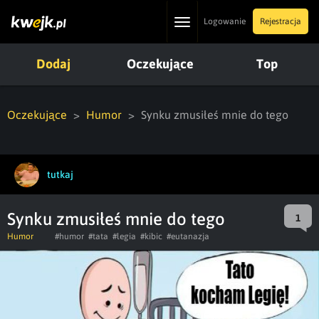
Toggle
Logowanie
Rejestracja
navigation
Dodaj
Oczekujące
Top
Oczekujące
Humor
Synku zmusiłeś mnie do tego
tutkaj
Synku zmusiłeś mnie do tego
1
Humor
#humor
#tata
#legia
#kibic
#eutanazja