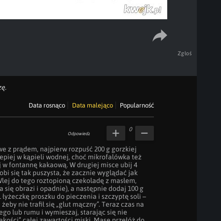
Zgłoś
ę.
Data rosnąco
Data malejąco
Popularność
0
Odpowiedz
e z prądem, najpierw rozpuść 200 g gorzkiej 
epiej w kąpieli wodnej, choć mikrofalówka też 
ej w fontannę kakaową. W drugiej misce ubij 4 
obi się tak puszysta, że zacznie wyglądać jak 
lej do tego roztopioną czekoladę z masłem, 
 się obrazi i opadnie), a następnie dodaj 100 g 
 łyżeczkę proszku do pieczenia i szczyptę soli – 
eby nie trafił się „glut mączny”. Teraz czas na 
ego lub rumu i wymieszaj, starając się nie 
kości” całej zawartości miski. Masę przełóż do 