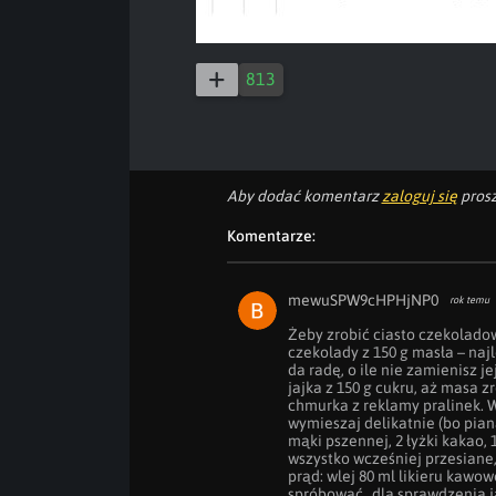
813
Aby dodać komentarz
zaloguj się
prosz
Komentarze:
mewuSPW9cHPHjNP0
rok temu
Żeby zrobić ciasto czekoladow
czekolady z 150 g masła – najl
da radę, o ile nie zamienisz j
jajka z 150 g cukru, aż masa zr
chmurka z reklamy pralinek. W
wymieszaj delikatnie (bo piana
mąki pszennej, 2 łyżki kakao, 1
wszystko wcześniej przesiane, ż
prąd: wlej 80 ml likieru kawow
spróbować „dla sprawdzenia ja