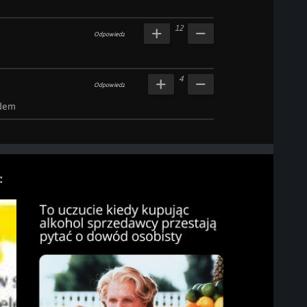
12
Odpowiedz
4
Odpowiedz
ądem
: