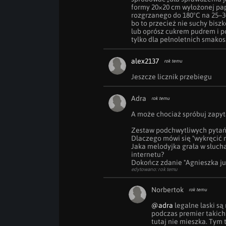
formy 20×20 cm wyłożonej pap
rozgrzanego do 180°C na 25–30
bo to przecież nie suchy bisz
lub oprósz cukrem pudrem i p
tylko dla pełnoletnich smakos
alex2137
rok temu
Jeszcze licznik przebiegu 
Adra
rok temu
A może chociaż spróbuj zapytać
Zestaw podchwytliwych pytań:
Dlaczego mówi się "wykręcić n
Jaka melodyjka grała w słucha
internetu?

Dokończ zdanie "Agnieszka już
edytowano: rok temu
Norbertok
rok temu
@adra
 legalne laski są
podczas premier takich 
tutaj nie mieszka. Tym