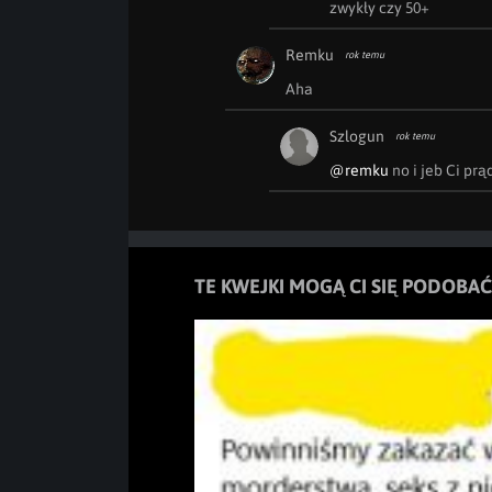
zwykły czy 50+
Remku
rok temu
Aha
Szlogun
rok temu
@remku
 no i jeb Ci pr
TE KWEJKI MOGĄ CI SIĘ PODOBAĆ