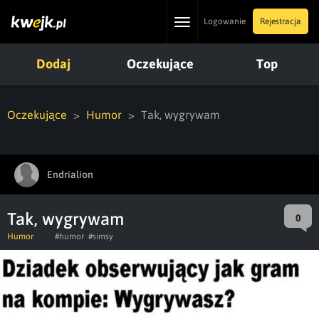
Toggle
Logowanie
Rejestracja
navigation
Dodaj
Oczekujące
Top
Oczekujące
Humor
Tak, wygrywam
Endrialion
Tak, wygrywam
0
Humor
#humor
#simsy