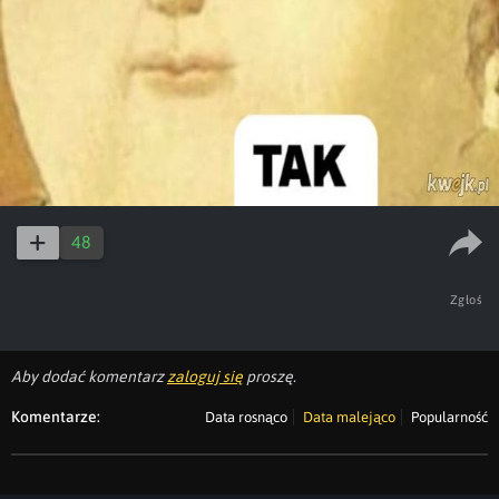
48
Zgłoś
Aby dodać komentarz
zaloguj się
proszę.
Komentarze:
Data rosnąco
Data malejąco
Popularność