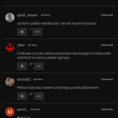
djedi_teaser
rok temu
Odpowiedz
Ja bym szybko wyskoczył i zesrał się w korytarzu 
7
JAAr
rok temu
Odpowiedz
Ciekawe czy jest jakaś statystyka obrazująca liczbę osób 
zabitych w sraczu przez tygrysa.
19
letrox02
rok temu
Odpowiedz
Pełna kulturka, nawet umył łapy przed jedzeniem.
19
parol_
rok temu
Odpowiedz
Bonjour.