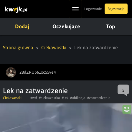
Toggle
Logowanie
Rejestracja
navigation
Dodaj
Oczekujące
Top
Strona główna
Ciekawostki
Lek na zatwardzenie
2BdZRUp61xc55ve4
Lek na zatwardzenie
5
Ciekawostki
#wtf
#ciekawostka
#lek
#ubikacja
#zatwardzenie