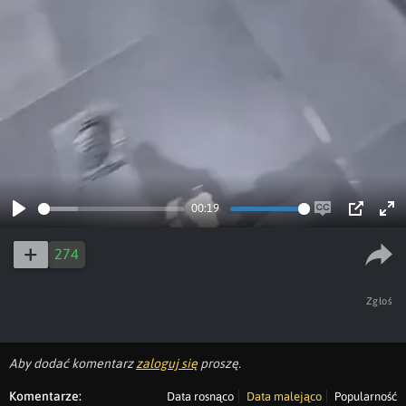
00:19
Play
Enable
PIP
Ent
captions
ful
274
Zgłoś
Aby dodać komentarz
zaloguj się
proszę.
Komentarze:
Data rosnąco
Data malejąco
Popularność