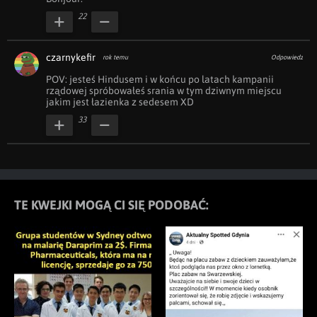
22
czarnykefir
rok temu
Odpowiedz
POV: jesteś Hindusem i w końcu po latach kampanii 
rządowej spróbowałeś srania w tym dziwnym miejscu 
jakim jest łazienka z sedesem XD
33
TE KWEJKI MOGĄ CI SIĘ PODOBAĆ: