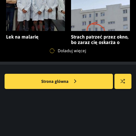
Lek na malarię
Strach patrzeć przez okno,
bo zaraz cię oskarża o
niewiadomo co
Doładuj więcej
Strona główna
Losuj
kwejka