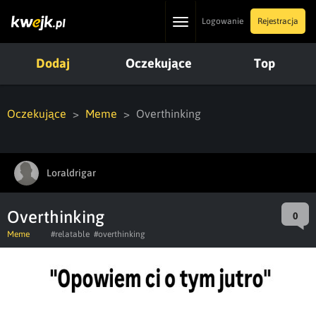
Toggle
Logowanie
Rejestracja
navigation
Dodaj
Oczekujące
Top
Oczekujące
Meme
Overthinking
Loraldrigar
Overthinking
0
Meme
#relatable
#overthinking