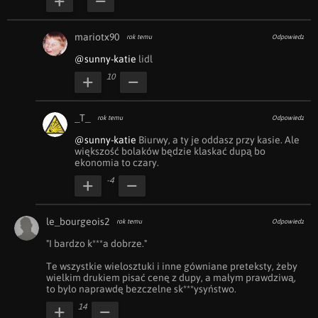
mariotx90
rok temu
Odpowiedz
@sunny-katie
 lidl
10
_T_
rok temu
Odpowiedz
@sunny-katie
 Biurwy, a ty je oddasz przy kasie. Ale 
większość bolaków będzie klaskać dupą bo 
ekonomia to czary.
-4
le_bourgeois2
rok temu
Odpowiedz
"I bardzo k***a dobrze."

Te wszystkie wielosztuki i inne gówniane preteksty, żeby 
wielkim drukiem pisać cenę z dupy, a małym prawdziwą, 
to było naprawdę bezczelne sk***ysyństwo.
14