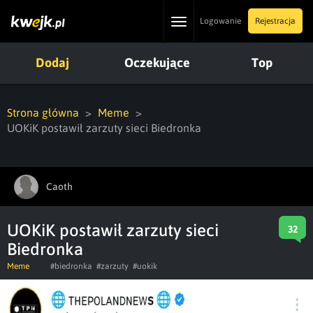
Toggle
Logowanie
Rejestracja
navigation
Dodaj
Oczekujące
Top
Strona główna
Meme
UOKiK postawił zarzuty sieci Biedronka
Caoth
UOKiK postawił zarzuty sieci
32
Biedronka
Meme
#biedronka
#zarzuty
#uokik