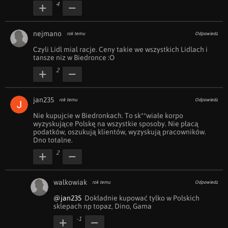
4
nejmano
rok temu
Odpowiedz
Czyli Lidl mial racje. Ceny takie we wszystkich Lidlach i 
tansze niz w Biedronce :O
2
jan235
rok temu
Odpowiedz
Nie kupujcie w Biedronkach. To sk**wiałe korpo 
wyzyskujące Polskę na wszystkie sposoby. Nie płacą 
podatków, oszukują klientów, wyzyskują pracowników. 
Dno totalne.
2
walkowiak
rok temu
Odpowiedz
@jan235
  Dokładnie kupować tylko w Polskich 
sklepach np topaz, Dino, Gama 
-1