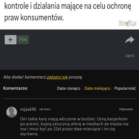
756
Zgłoś
Aby dodać komentarz
zaloguj się
proszę.
Komentarze:
Data rosnąco
Data malejąco
Popularność
mjask90
rok temu
Odpowiedz
Oni takie kary mają wliczone w budżet. Utną kasjerkom 
po premii, kupią sztuczną aferę w mediach że masła nie 
ma i musi być po 15zł przez dwa miesiące i im się 
wyrówna. 