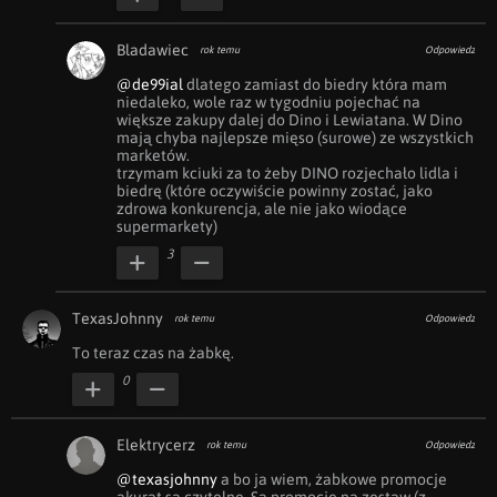
Bladawiec
rok temu
Odpowiedz
@de99ial
 dlatego zamiast do biedry która mam 
niedaleko, wole raz w tygodniu pojechać na 
większe zakupy dalej do Dino i Lewiatana. W Dino 
mają chyba najlepsze mięso (surowe) ze wszystkich 
marketów.

trzymam kciuki za to żeby DINO rozjechało lidla i 
biedrę (które oczywiście powinny zostać, jako 
zdrowa konkurencja, ale nie jako wiodące 
supermarkety)
3
TexasJohnny
rok temu
Odpowiedz
To teraz czas na żabkę.
0
Elektrycerz
rok temu
Odpowiedz
@texasjohnny
 a bo ja wiem, żabkowe promocje 