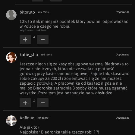
bitoruto
rok temu
Odpowiedz
10% to itak mniej niż podatek który powinni odprowadzać 
w Polsce a czego nie robią.
edytowano: rok temu
4
katie_shu
rok temu
Odpowiedz
Jeszcze niech się za kasy obsługowe wezmą. Biedronka to 
jedna z nielicznych, która nie zezwala na płatność 
gotówką przy kasie samoobsługowej. Fajnie tak, skasować 
sobie zakupy za 200 zł i zorientować się że nie możesz 
zapłacić gotówką. A pracownika od kas też nigdzie nie 
ma, bo Biedronka zatrudnia 3 osoby które muszą ogarnąć 
wszystko. Poza tym jest beznadziejna w obsłudze.
3
Anfinuo
rok temu
Odpowiedz
Ale jak to?

Najpolska* Biedronka takie rzeczy robi ? ?!