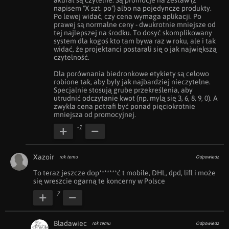
akurat są czytelne. Są promocje na zestaw (z 
napisem "X szt. po") albo na pojedyncze produkty. 
Po lewej widać, czy cena wymaga aplikacji. Po 
prawej są normalne ceny - dwukrotnie mniejsze od 
tej najlepszej na środku. To dosyć skomplikowany 
system dla kogoś kto tam bywa raz w roku, ale i tak 
widać, że projektanci postarali się o jak największą 
czytelność.

Dla porównania biedronkowe etykiety są celowo 
robione tak, aby były jak najbardziej nieczytelne. 
Specjalnie stosują grube przekreślenia, aby 
utrudnić odczytanie kwot (np. mylą się 3, 6, 8, 9, 0). A 
zwykła cena potrafi być ponad pięciokrotnie 
mniejsza od promocyjnej.
-1
Xazoir
rok temu
Odpowiedz
To teraz jeszcze dop*******ć t mobile, DHL, dpd, lifl i może 
się wreszcie ogarną te koncerny w Polsce
7
Bladawiec
rok temu
Odpowiedz