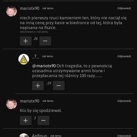
mariotx90
rok temu
Odpowiedz
niech pierwszy rzuci kamieniem ten, który nie naciął się 
na inną cenę przy kasie w biedronce od tej, która była 
napisana na fiszce.
edytowano: rok temu
26
_T_
rok temu
Odpowiedz
@mariotx90
 Och tragedia, to z pewnością 
uzasadnia utrzymywanie armii biurw i 
przepłacania tej różnicy 100 razy........
-19
mariotx90
rok temu
Odpowiedz
Kto by się spodziewał.
3
Anfinuo
rok temu
Odpowiedz