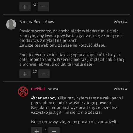
-2
BananaBoy
rok temu
Odpowiedz
Powiem szczerze, że chyba nigdy w biedrze mi się nie 
zdarzyło, aby kwota przy kasie zgadzała się z sumą cen 
produktów z etykiet na półkach.

Zawsze oszwabiony, zawsze na korzyść sklepu.

Podejrzewam, że im i tak się opłaca zapłacić te kary, a 
dalej robić to samo. Przecież nie raz już płacili takie kary, 
a w chvja jak walili od lat, tak walą dalej.
12
de99ial
rok temu
Odpowiedz
@bananaboy
 Kilka razy byłem tam na zakupach i 
przestałem chodzić właśnie z tego powodu. 
Regularni natomiast wykłócali się, że przecież 
wszystko jest git i im się to nie zdarza. 

No to teraz wyszło, ze po prostu nie zauważyli.
1