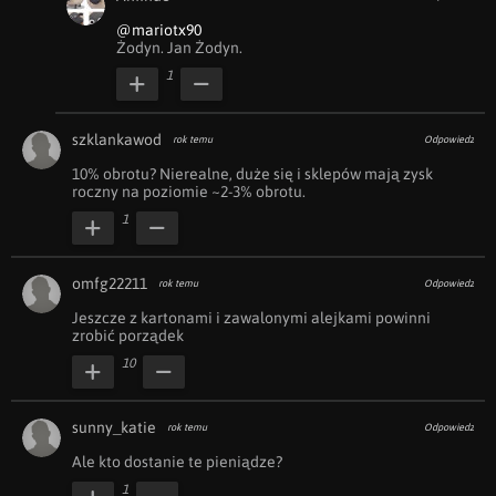
@mariotx90
Żodyn. Jan Żodyn.
1
szklankawod
rok temu
Odpowiedz
10% obrotu? Nierealne, duże się i sklepów mają zysk 
roczny na poziomie ~2-3% obrotu.
1
omfg22211
rok temu
Odpowiedz
Jeszcze z kartonami i zawalonymi alejkami powinni 
zrobić porządek
10
sunny_katie
rok temu
Odpowiedz
Ale kto dostanie te pieniądze? 
1