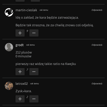
martin-cieslak
rok temu
Odpowiedz
Idę o zakład, że kara będzie zatrważająca. 

Będzie tak straszna, że za chwilę znowu coś odjebią.
9
grodt
rok temu
Odpowiedz
212 plusów

0 minusów

pierwszy raz widzę takie ratio na Kwejku
7
letrox02
rok temu
Odpowiedz
Zysk>kara. 
2