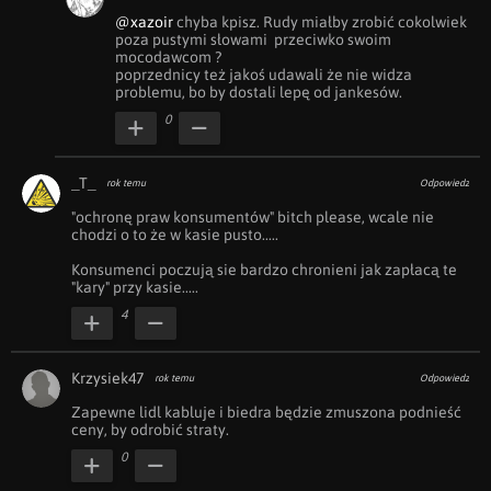
@xazoir
 chyba kpisz. Rudy miałby zrobić cokolwiek 
poza pustymi słowami  przeciwko swoim 
mocodawcom ? 

poprzednicy też jakoś udawali że nie widza 
problemu, bo by dostali lepę od jankesów.
0
_T_
rok temu
Odpowiedz
"ochronę praw konsumentów" bitch please, wcale nie 
chodzi o to że w kasie pusto.....

Konsumenci poczują sie bardzo chronieni jak zapłacą te 
"kary" przy kasie.....
4
Krzysiek47
rok temu
Odpowiedz
Zapewne lidl kabluje i biedra będzie zmuszona podnieść 
ceny, by odrobić straty.
0