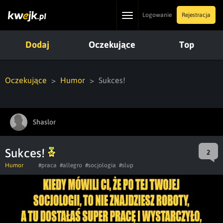
Toggle
Logowanie
Rejestracja
navigation
Dodaj
Oczekujące
Top
Oczekujące
Humor
Sukces!
Shaslor
Sukces!
2
Humor
#praca
#allegro
#socjologia
#slup