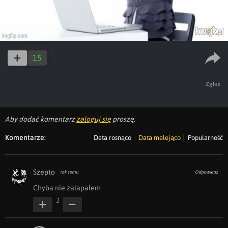
15
Zgłoś
Aby dodać komentarz
zaloguj się
proszę.
Komentarze:
Data rosnąco
Data malejąco
Popularność
Szepto
rok temu
Odpowiedz
Chyba nie załapałem
1