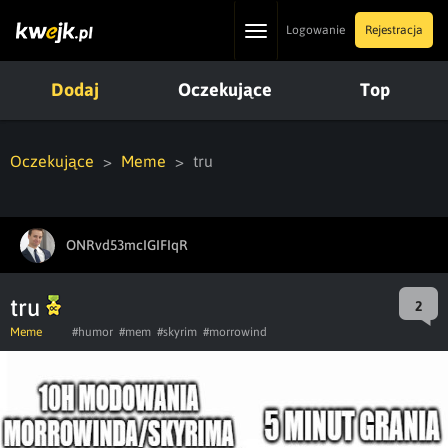
Toggle
Logowanie
Rejestracja
navigation
Dodaj
Oczekujące
Top
Oczekujące
Meme
tru
ONRvd53mcIGIFIqR
tru
2
Meme
#humor
#mem
#skyrim
#morrowind