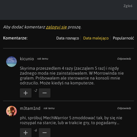
Zgłoś
Aby dodać komentarz
zaloguj się
proszę.
Komentarze:
Data rosnąco
Data malejąco
Popularność
kicunio
rok temu
Odpowiedz
Skyrima przeszedłem 4 razy (zacząłem 5 raz) i nigdy 
żadnego moda nie zainstalowałem. W Morrowinda nie 
grałem. Próbowałem ale sterowanie na konsoli mnie 
odrzuciło. Może kiedyś na komputerze.
-2
m3tam1nd
rok temu
Odpowiedz
phi, spróbuj MechWarrior 5 zmoddować tak, by się nie 
rozsypał na starcie, lub w trakcie gry, to pogadamy...
-6