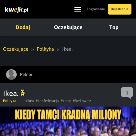
Toggle
Logowanie
Rejestracja
navigation
Dodaj
Oczekujące
Top
Oczekujące
Polityka
Ikea.
Pelnor
Ikea.
1
Polityka
#ikea
#konfederacja
#krasc
#Berkowicz