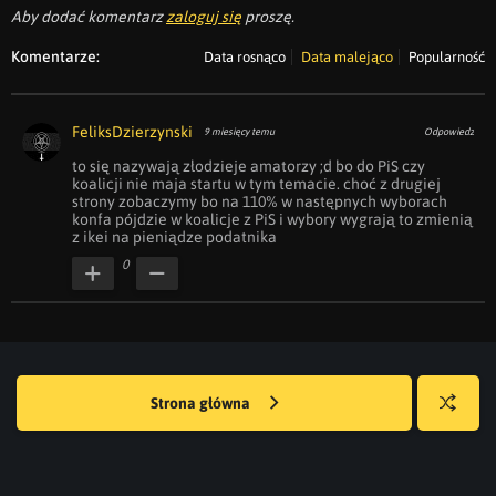
Aby dodać komentarz
zaloguj się
proszę.
Komentarze:
Data rosnąco
Data malejąco
Popularność
FeliksDzierzynski
9 miesięcy temu
Odpowiedz
to się nazywają złodzieje amatorzy ;d bo do PiS czy 
koalicji nie maja startu w tym temacie. choć z drugiej 
strony zobaczymy bo na 110% w następnych wyborach 
konfa pójdzie w koalicje z PiS i wybory wygrają to zmienią 
z ikei na pieniądze podatnika
0
Strona główna
Losuj