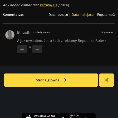
Aby dodać komentarz
zaloguj się
proszę.
Komentarze:
Data rosnąco
Data malejąco
Popularność
Ethuath
9 miesięcy temu
Odpowiedz
A juz myślałem, że to kadr z reklamy Republika Roleski.
0
Strona główna
Losuj
kwejka