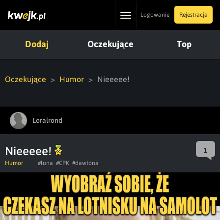
Toggle
Logowanie
Rejestracja
navigation
Dodaj
Oczekujące
Top
Oczekujące
Humor
Nieeeee!
Loralrond
Nieeeee!
1
Humor
#luna
#CPK
#dawtona