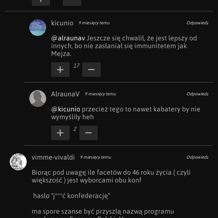
kicunio
9 miesięcy temu
Odpowiedz
@alraunav
 Jeszcze się chwalił, że jest lepszy od 
innych, bo nie zasłaniał się immunitetem jak 
Mejza.
17
AlraunaV
9 miesięcy temu
Odpowiedz
@kicunio
 przecież tego to nawet kabatery by nie 
wymyśliły heh
2
vimme-vivaldi
9 miesięcy temu
Odpowiedz
Biorąc pod uwagę ile facetów do 46 roku życia ( czyli 
większość ) jest wyborcami obu konf 

 hasło "j***ć konfederację" 

ma spore szanse być przyszłą nazwą programu 