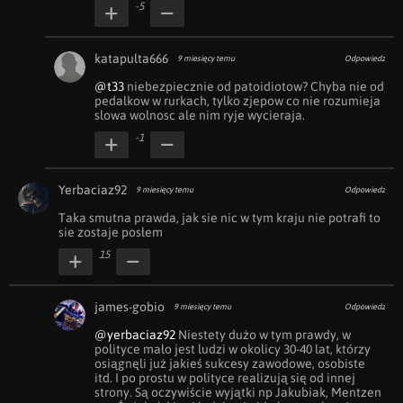
-5
katapulta666
9 miesięcy temu
Odpowiedz
@t33
 niebezpiecznie od patoidiotow? Chyba nie od 
pedalkow w rurkach, tylko zjepow co nie rozumieja 
slowa wolnosc ale nim ryje wycieraja.
-1
Yerbaciaz92
9 miesięcy temu
Odpowiedz
Taka smutna prawda, jak sie nic w tym kraju nie potrafi to 
sie zostaje posłem
15
james-gobio
9 miesięcy temu
Odpowiedz
@yerbaciaz92
 Niestety dużo w tym prawdy, w 
polityce mało jest ludzi w okolicy 30-40 lat, którzy 
osiągnęli już jakieś sukcesy zawodowe, osobiste 
itd. I po prostu w polityce realizują się od innej 
strony. Są oczywiście wyjątki np Jakubiak, Mentzen 