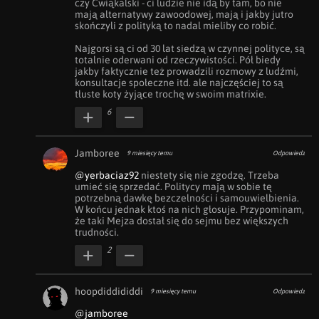
czy Ćwiąkalski - ci ludzie nie idą by tam, bo nie 
mają alternatywy zawoodowej, mają i jakby jutro 
skończyli z polityką to nadal mieliby co robić. 

Najgorsi są ci od 30 lat siedzą w czynnej polityce, są 
totalnie oderwani od rzeczywistości. Pół biedy 
jakby faktycznie też prowadzili rozmowy z ludźmi, 
konsultacje społeczne itd. ale najczęściej to są 
tłuste koty żyjące trochę w swoim matrixie.
6
Jamboree
9 miesięcy temu
Odpowiedz
@yerbaciaz92
 niestety się nie zgodzę. Trzeba 
umieć się sprzedać. Politycy mają w sobie tę 
potrzebną dawkę bezczelności i samouwielbienia. 
W końcu jednak ktoś na nich głosuje. Przypominam, 
że taki Mejza dostał się do sejmu bez większych 
trudności.
2
hoopdiddididdi
9 miesięcy temu
Odpowiedz
@jamboree