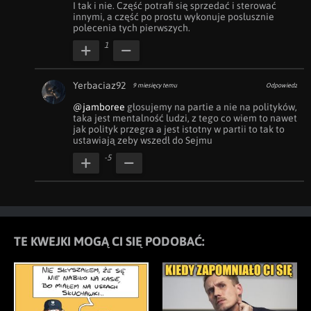
I tak i nie. Część potrafi się sprzedać i sterować 
innymi, a część po prostu wykonuje posłusznie 
polecenia tych pierwszych.
1
Yerbaciaz92
9 miesięcy temu
Odpowiedz
@jamboree
 głosujemy na partie a nie na polityków, 
taka jest mentalność ludzi, z tego co wiem to nawet 
jak polityk przegra a jest istotny w partii to tak to 
ustawiają zeby wszedł do Sejmu
-5
TE KWEJKI MOGĄ CI SIĘ PODOBAĆ: