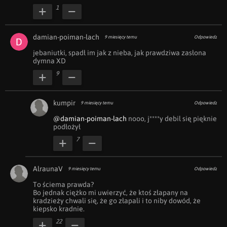
1
damian-poiman-lach
9 miesięcy temu
Odpowiedz
jebaniutki, spadł im jak z nieba, jak prawdziwa zasłona 
dymna XD
9
kumpir
9 miesięcy temu
Odpowiedz
@damian-poiman-lach
 nooo, j****y debil się pięknie 
podłożył
7
AlraunaV
9 miesięcy temu
Odpowiedz
To ściema prawda?

Bo jednak ciężko mi uwierzyć, że ktoś złapany na 
kradzieży chwali się, że go złapali i to niby dowód, że 
kiepsko kradnie.
22