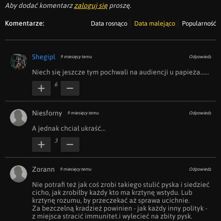
Aby dodać komentarz
zaloguj się
proszę.
Komentarze:
Data rosnąco
Data malejąco
Popularność
Shegipl
9 miesięcy temu
Odpowiedz
Niech się jeszcze tym pochwali na audiencji u papieża......
6
Niesforny
9 miesięcy temu
Odpowiedz
A jednak chciał ukraść...
3
Zorann
9 miesięcy temu
Odpowiedz
Nie potrafi też jak coś zrobi takiego stulić pyska i siedzieć 
cicho, jak zrobiłby każdy kto ma krztynę wstydu. Lub 
krztynę rozumu, by przeczekać aż sprawa ucichnie.

Za bezczelną kradzież powinien - jak każdy inny polityk - 
z miejsca stracić immunitet.i wylecieć na zbity pysk.