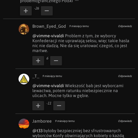
prodemograficznego Polski  ^^
-26
Brown_Eyed_God
9 miesięcy temu
Odpowiedz
@vimme-vivaldi
 Problem z tym, że wyborcy 
Konfederacji nie uprawiają seksu, więc takie hasła 
nic nie dadzą. Nie da się uratować czegoś, co jest 
martwe.
6
_T_
9 miesięcy temu
Odpowiedz
@vimme-vivaldi
 Wiekszość bab jest wyborcami 
lewactwa, potem ratunku niebezpiecznie na 
ulicach. Mocne tylko w gębie.
-11
Jamboree
9 miesięcy temu
Odpowiedz
@t33
 byłoby bezpieczniej bez sfrustrowanych 
wyborców Konfy obwiniających kobiety o każdą 