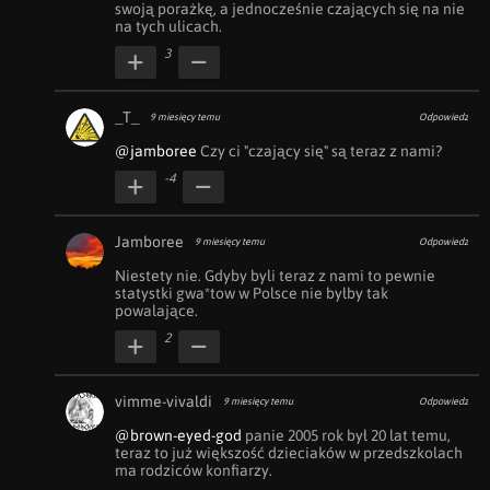
swoją porażkę, a jednocześnie czających się na nie 
na tych ulicach.
3
_T_
9 miesięcy temu
Odpowiedz
@jamboree
 Czy ci "czający się" są teraz z nami?
-4
Jamboree
9 miesięcy temu
Odpowiedz
Niestety nie. Gdyby byli teraz z nami to pewnie 
statystki gwa*tow w Polsce nie byłby tak 
powalające.
2
vimme-vivaldi
9 miesięcy temu
Odpowiedz
@brown-eyed-god
 panie 2005 rok był 20 lat temu, 
teraz to już większość dzieciaków w przedszkolach 
ma rodziców konfiarzy.