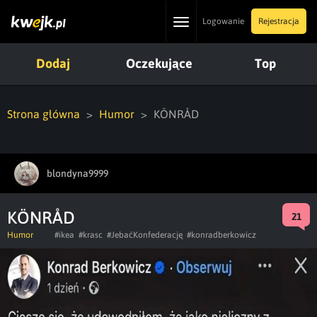
Toggle
Logowanie
Rejestracja
navigation
Dodaj
Oczekujące
Top
Strona główna
Humor
KÖNRÅD
blondyna9999
KÖNRÅD
21
Humor
#ikea
#krasc
#JebaćKonfederację
#konradberkowicz