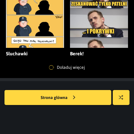
Słuchawki
Berek!
Doładuj więcej
Strona główna
Losuj
kwejka