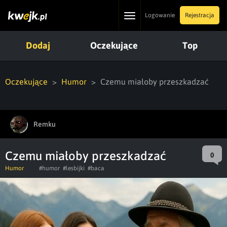
Toggle
Logowanie
Rejestracja
navigation
Dodaj
Oczekujące
Top
Oczekujące
Humor
Czemu miałoby przeszkadzać
Remku
Czemu miałoby przeszkadzać
0
Humor
#humor
#lesbijki
#baca