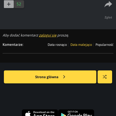
52
Zgłoś
Aby dodać komentarz
zaloguj się
proszę.
Komentarze:
Data rosnąco
Data malejąco
Popularność
Strona główna
Losuj
kwejka