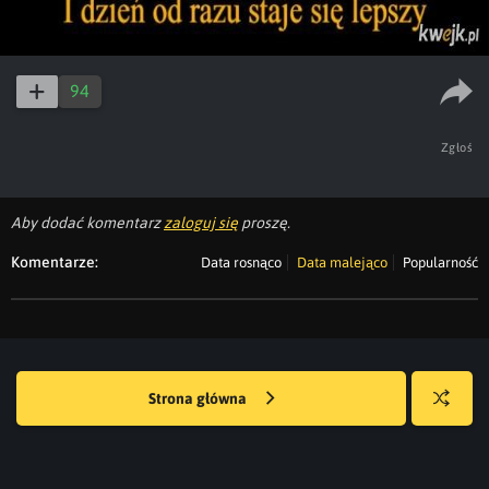
94
Zgłoś
Aby dodać komentarz
zaloguj się
proszę.
Komentarze:
Data rosnąco
Data malejąco
Popularność
Strona główna
Losuj