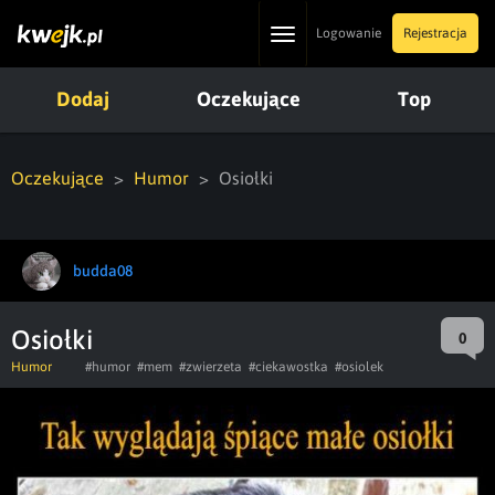
Toggle
Logowanie
Rejestracja
navigation
Dodaj
Oczekujące
Top
Oczekujące
Humor
Osiołki
budda08
Osiołki
0
Humor
#humor
#mem
#zwierzeta
#ciekawostka
#osiolek