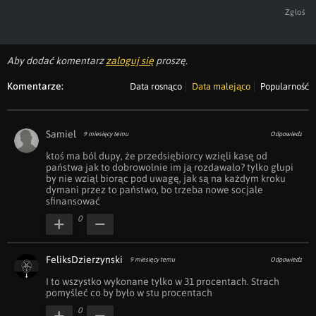
Zgłoś
Aby dodać komentarz
zaloguj się
proszę.
Komentarze:
Data rosnąco
Data malejąco
Popularność
Samiel
9 miesięcy temu
Odpowiedz
ktoś ma ból dupy, że przedsiębiorcy wzięli kasę od 
państwa jak to dobrowolnie im ją rozdawało? tylko głupi 
by nie wziął biorąc pod uwagę, jak są na każdym kroku 
dymani przez to państwo, bo trzeba nowe socjale 
sfinansować
0
FeliksDzierzynski
9 miesięcy temu
Odpowiedz
I to wszystko wykonane tylko w 31 procentach. Strach 
pomyśleć co by było w stu procentach
0