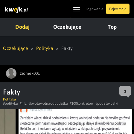
Toggle
Logowanie
Rejestracja
navigation
Dodaj
Oczekujące
Top
Oczekujące
Polityka
Fakty
ziomek001
Fakty
3
Polityka
#polityka
#nfz
#kwotawolnaodpodatku
#100konkretów
#podatekbelki