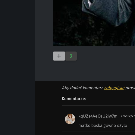
3
Aby dodać komentarz
zaloguj się
prosz
Komentarze:
kqUZs4AeOsU2iw7m
9 miesięcy 
matko boska gówno ożyło