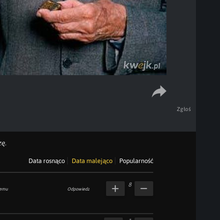
Zgłoś
ę.
Data rosnąco
Data malejąco
Popularność
8
temu
Odpowiedz