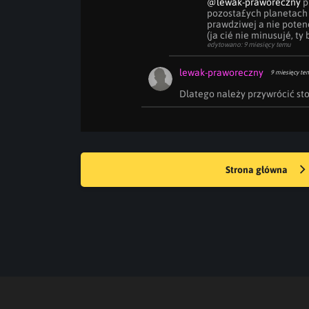
@lewak-praworeczny
 
pozosta£ych planetach b
prawdziwej a nie potenc
(ja cié nie minusujé, ty
edytowano: 9 miesięcy temu
lewak-praworeczny
9 miesięcy te
Dlatego należy przywrócić sto
Strona główna