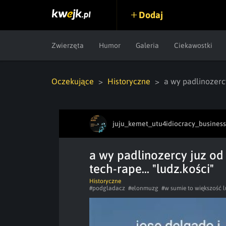
Dodaj
Zwierzęta
Humor
Galeria
Ciekawostki
Oczekujące
Historyczne
a wy padlinozercy
juju_kemet_utu4idiocracy_business
a wy padlinozercy juz od 
tech-rape... "ludz.kości"
Historyczne
#podgladacz
#elonmuzg
#w sumie to większość l