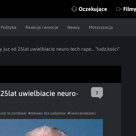
Oczekujące
Film
Polityka
Reakcje i emocje
Newsy
Motoryzacja
 juz od 25lat uwielbiacie neuro-tech-rape... "ludz.kości"
25lat uwielbiacie neuro-
7
udzi to zombiaki
#zabawa dla sadystów
#Gwalceniedzieci