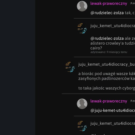
lewak-praworeczny
9 m
@rudzielec-zolza
 tak, 
juju_kemet_utu4idiocr
@rudzielec-zolza
 ale z
alistero crowley'a tudz
cairo?
edytowano: 9 miesięcy temu
juju_kemet_utu4idiocracy_bu
a biorác pod uwagé wasze káku
zasyfionych padlinozerców kani
to taka jakośc waszych cyborg
lewak-praworeczny
9 m
@juju-kemet-utu4idioc
juju_kemet_utu4idiocr