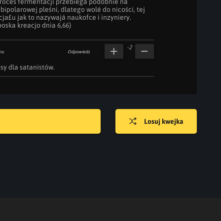
proces fermentacji przebiega podobnie na 
ipolarowej pleśni, dlatego wolé do nicości, tej 
ja£u jak to nazywajá naukofce i inzyniery.

 boska kreacjo dnia 6,66)
-2
mu
Odpowiedz
sy dla satanistów.
Losuj kwejka