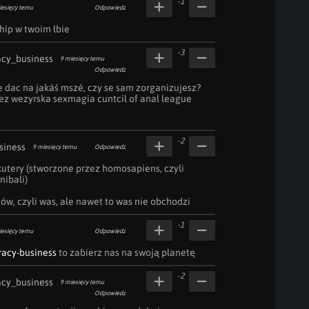
-1
iesięcy temu
Odpowiedz
chip w twoim łbie
-3
acy_business
9 miesięcy temu
Odpowiedz
e dac na jakáś mszé, czy se sam zorganizujesz? 
iez wezyrska sexmagia cuntcil of anal league 
-2
siness
9 miesięcy temu
Odpowiedz
tery (stworzone przez homosapiens, czyli 
bali) 

ów, czyli was, ale nawet to was nie obchodzi
-1
iesięcy temu
Odpowiedz
racy-business
 to zabierz nas na swoją planetę
-2
acy_business
9 miesięcy temu
Odpowiedz